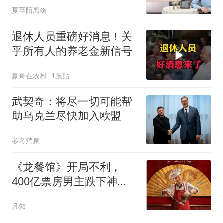
夏至陌离殇
退休人员重磅好消息！关
乎所有人的养老金新信号
豪哥在农村
1跟贴
武契奇：将尽一切可能帮
助乌克兰尽快加入欧盟
参考消息
《龙餐馆》开局不利，
400亿票房男主跌下神
坛，沈腾翻身困难
凡知