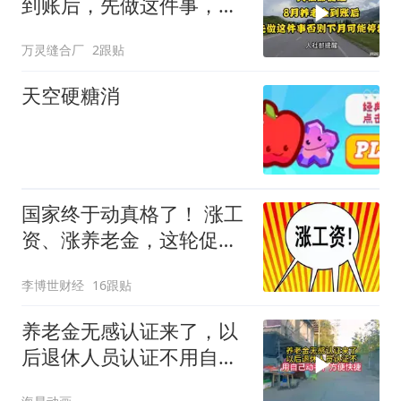
到账后，先做这件事，否
则下月可能停发
万灵缝合厂
2跟贴
天空硬糖消
国家终于动真格了！ 涨工
资、涨养老金，这轮促消
费直接发钱到手
李博世财经
16跟贴
养老金无感认证来了，以
后退休人员认证不用自己
动手，方便快捷