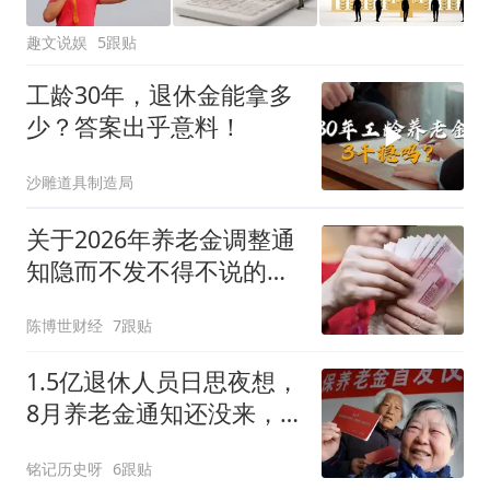
趣文说娱
5跟贴
工龄30年，退休金能拿多
少？答案出乎意料！
沙雕道具制造局
关于2026年养老金调整通
知隐而不发不得不说的几
点理由！
陈博世财经
7跟贴
1.5亿退休人员日思夜想，
8月养老金通知还没来，
今年到底涨不涨？
铭记历史呀
6跟贴