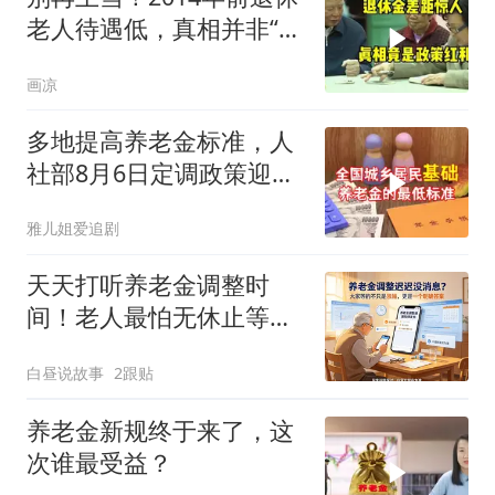
老人待遇低，真相并非“历
史原因”
画凉
多地提高养老金标准，人
社部8月6日定调政策迎来
改善
雅儿姐爱追剧
天天打听养老金调整时
间！老人最怕无休止等待
猜测
白昼说故事
2跟贴
养老金新规终于来了，这
次谁最受益？