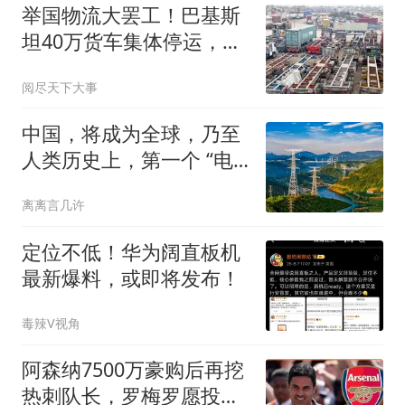
举国物流大罢工！巴基斯
坦40万货车集体停运，工
业、出口全线告急
阅尽天下大事
中国，将成为全球，乃至
人类历史上，第一个 “电
力王国”
离离言几许
定位不低！华为阔直板机
最新爆料，或即将发布！
毒辣V视角
阿森纳7500万豪购后再挖
热刺队长，罗梅罗愿投死