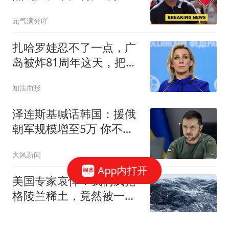
敌却遭否决
元气满分吖
扎哈罗娃忍不了一点，广
岛被炸81周年这天，把日
本骂了个狗血淋头
知法而形
泽连斯基喊话韩国：援俄
朝军规模增至5万 你不担
心吗
大风新闻
App内打开
美国专家哀悼：我们疯抢
格陵兰稀土，竟然被一
把"中国锁"卡死
史行途