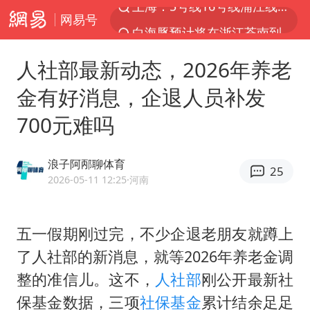
网易号
白海豚预计将在浙江苍南到三门一带登陆
今日15时起福州地铁高架区段停运
人社部最新动态，2026年养老
国足U17与阿森纳决赛取消 并列冠军
金有好消息，企退人员补发
王艺迪2-4不敌张本美和止步4强
700元难吗
上门女婿出轨女邻居多年被判重婚罪
2025年小学教师减少13.19万
浪子阿邴聊体育
25
王艺迪无缘横滨赛决赛
2026-05-11 12:25
·河南
泰国：高度重视中国游客旅游体验
上海大部迎大暴雨
五一假期刚过完，不少企退老朋友就蹲上
了人社部的新消息，就等2026年养老金调
《龙餐馆》 冲奖
整的准信儿。这不，
人社部
刚公开最新社
蒯曼挺进WTT横滨冠军赛女单四强
保基金数据，三项
社保基金
累计结余足足