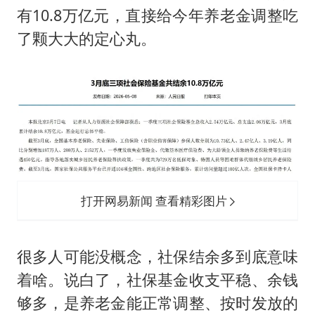
以军士兵把枪口对准中国记者
有10.8万亿元，直接给今年养老金调整吃
笔试第一被劝弃考涉事副校长被撤职
了颗大大的定心丸。
白海豚5次眼壁置换
构建更高水平的全民健身公共服务体系
打开网易新闻 查看精彩图片
很多人可能没概念，社保结余多到底意味
着啥。说白了，社保基金收支平稳、余钱
够多，是养老金能正常调整、按时发放的