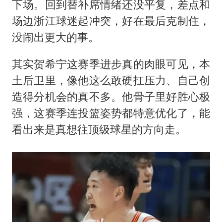
下场。回到替补席情绪还没平复，差点和
场边浙江球迷起冲突，好在最后克制住，
没闹出更大的事。
其实贺希宁这赛季进步真的肉眼可见，本
土后卫里，像他这么敢硬扛压力、自己创
造得分机会的真不多。他骨子里好胜心极
强，这赛季连投篮姿势都特意优化了，能
看出来是真想往顶级球星的方向走。