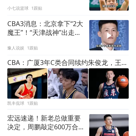
林庭谦官宣离开CBA
小七说篮球
1跟贴
CBA3消息：北京拿下“2大
魔王”！“天津战神”出走，
周鹏稳了？
豫人说娱
1跟贴
CBA：广厦3年C类合同续约朱俊龙，王俊杰回归中国男篮，广东男篮不参加夏季联赛，周鹏敲定老将合同回归
凯丰侃球
1跟贴
宏远速递！新老总做重要
决定，周鹏敲定600万合
同，胡明轩被迫营业