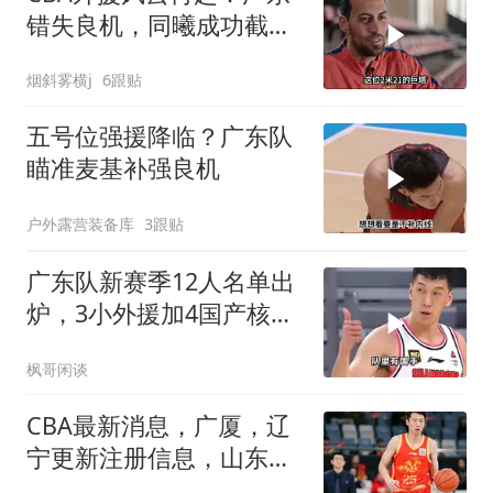
错失良机，同曦成功截
胡，北京高价回购名将
烟斜雾横j
6跟贴
五号位强援降临？广东队
瞄准麦基补强良机
户外露营装备库
3跟贴
广东队新赛季12人名单出
炉，3小外援加4国产核
心，内线扶正两新人
枫哥闲谈
CBA最新消息，广厦，辽
宁更新注册信息，山东男
篮刘毅加盟贵州猛龙