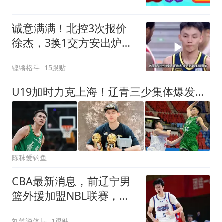
诚意满满！北控3次报价
徐杰，3换1交方安出炉，
广东队心动
铿锵格斗
15跟贴
U19加时力克上海！辽青三少集体爆发，辽宁王朝重建答案就在这里
陈秣爱钓鱼
CBA最新消息，前辽宁男
篮外援加盟NBL联赛，天
津男篮续约赖俊豪！
刘笤说体坛
1跟贴