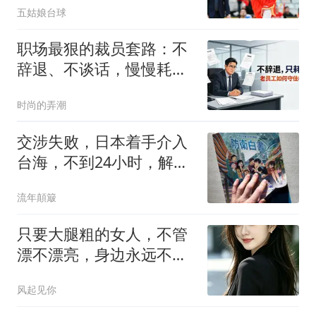
五姑娘台球
职场最狠的裁员套路：不
辞退、不谈话，慢慢耗走
老员工
时尚的弄潮
交涉失败，日本着手介入
台海，不到24小时，解放
军军机3路出动
流年顛簸
只要大腿粗的女人，不管
漂不漂亮，身边永远不缺
真心男人
风起见你