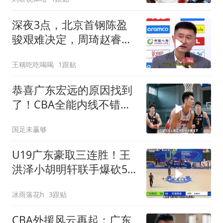
深夜3点，北京首钢陈盈
骏艰难决定，周琦赵睿别
哭了！
王稱吃吃喝喝
1跟贴
恭喜广东宏远的原因找到
了！CBA全能内线不错，
新建队基石诞生
国足未赢够
U19广东豪取三连胜！王
洪泽小胡明轩联手爆砍51
分！
冰雨落花h
3跟贴
CBA外援风云再起：广东