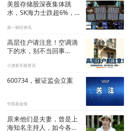
美股存储股深夜集体跳
水，SK海力士跌超6%，
SpaceX大涨，中概股普涨
第一财经资讯
高层住户请注意！空调滴
下的水，别不当回事
儿……
小虎新车推荐员
600734，被证监会立案
中国基金报
原来他们是夫妻，曾是上
海知名主持人，如今各走