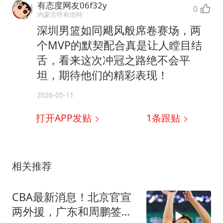
有态度网友06f32y
0
内蒙古呼和浩特
深圳男篮如同飓风般席卷赛场，两
个MVP的默契配合真是让人瞠目结
舌，看来这次冲冠之路绝不会平
坦，期待他们的精彩表现！
2026-05-11
打开APP发贴
1
条跟贴
相关推荐
CBA最新消息！北京官宣
两外援，广东和周鹏签约