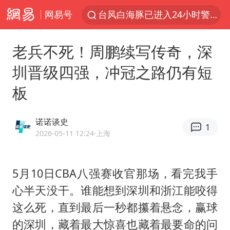
网易号
陈垣宇0-3张禹珍 国乒男单全军覆没
四川宜宾市高县4.9级地震致1人死亡
老兵不死！周鹏续写传奇，深
中巨芯：上半年归母净利润1405.77万元
圳晋级四强，冲冠之路仍有短
中国女篮70-67险胜尼日利亚女篮
板
名创优品回应女子吐槽内裤质量差
上海：台风白海豚或将带来龙卷风
诺诺谈史
1
出口禁令驱动有色板块大涨
2026-05-11 12:24
·上海
秋天的第一杯奶茶到底有多火
国防部：中国军队坚决反制任何闹海挑衅图谋
5月10日CBA八强赛收官那场，看完我手
心半天没干。谁能想到深圳和浙江能咬得
东航：国内客票提前14天免费退改
这么死，直到最后一秒都攥着悬念，赢球
“今天得有40℃了吧 为啥还不预警”
的深圳，藏着最大惊喜也藏着最要命的问