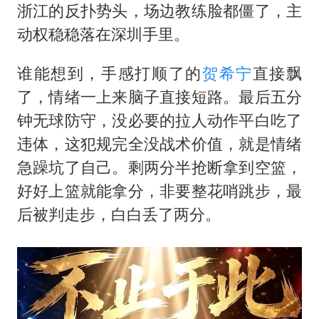
浙江的反扑势头，场边教练脸都僵了，主
动权稳稳落在深圳手里。
谁能想到，手感打顺了的
贺希宁
直接飘
了，情绪一上来脑子直接短路。最后五分
钟无球防守，没必要的拉人动作平白吃了
违体，这犯规完全没战术价值，就是情绪
急躁坑了自己。剩两分半抢断拿到空篮，
好好上篮就能拿分，非要整花哨跳步，最
后被判走步，白白丢了两分。