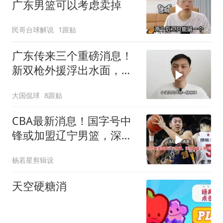
广东男篮可以考虑卖掉
民哥台球解说
1跟贴
广东传来三个重磅消息！
新双枪外援浮出水面，陈
少给徐杰找帮手
大国侃球
8跟贴
CBA最新消息！国字号中
锋或加盟辽宁男篮，深圳
官宣三名外援
杨若星剪辑设
天空硬糖消