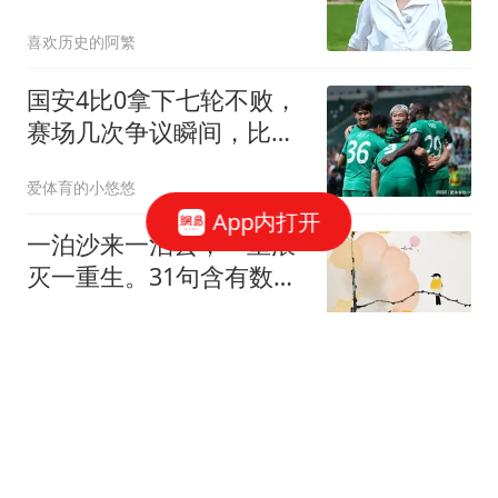
各路，人生彻底分岔
喜欢历史的阿繁
国安4比0拿下七轮不败，
赛场几次争议瞬间，比分
之下藏着诸多偶然
爱体育的小悠悠
App内打开
一泊沙来一泊去，一重浪
灭一重生。31句含有数字
的诗词，令人心醉
荔枝姑娘诗词赋
6场造11球！中国天才中
场为何连国少集训名单都
进不了？
宝哥精彩赛事