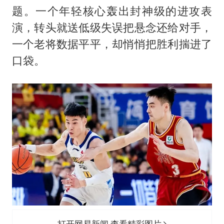
胡彦斌韩磊 谁帮谁
题。一个年轻核心轰出封神级的进攻表
胡彦斌获《歌手2026》歌王
演，转头就送低级失误把悬念还给对手，
38岁演员求职万岁山NPC成功
一个老将数据平平，却悄悄把胜利揣进了
夯实基础开新局
口袋。
打开网易新闻 查看精彩图片