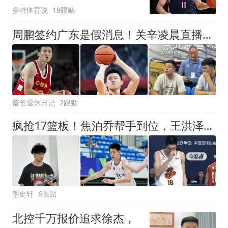
多特体育说
19跟贴
周鹏签约广东是假消息！关辛凌晨直播辟谣，要自媒体拿出证据来
蕾爸退休日记
2跟贴
疯抢17篮板！焦泊乔帮手到位，王洪泽20+14，广东35分吊打天津！
墨史轩
6跟贴
北控千万报价追求徐杰，