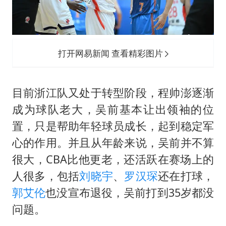
打开网易新闻 查看精彩图片
目前浙江队又处于转型阶段，程帅澎逐渐
成为球队老大，吴前基本让出领袖的位
置，只是帮助年轻球员成长，起到稳定军
心的作用。并且从年龄来说，吴前并不算
很大，CBA比他更老，还活跃在赛场上的
人很多，包括
刘晓宇
、
罗汉琛
还在打球，
郭艾伦
也没宣布退役，吴前打到35岁都没
问题。