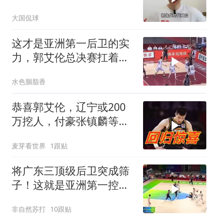
开！大外援人选出炉
大国侃球
这才是亚洲第一后卫的实
力，郭艾伦总决赛扛着球
队走
水色胭脂香
恭喜郭艾伦，辽宁或200
万挖人，付豪张镇麟等到
了！
麦芽看世界
1跟贴
将广东三顶级后卫突成筛
子！这就是亚洲第一控卫
的含金量
非自然苏打
10跟贴