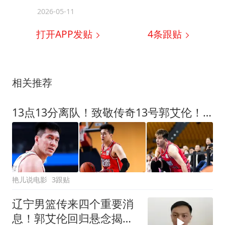
2026-05-11
打开APP发贴
4
条跟贴
相关推荐
13点13分离队！致敬传奇13号郭艾伦！16年生涯，4冠无MVP终留遗憾
艳儿说电影
3跟贴
辽宁男篮传来四个重要消
息！郭艾伦回归悬念揭