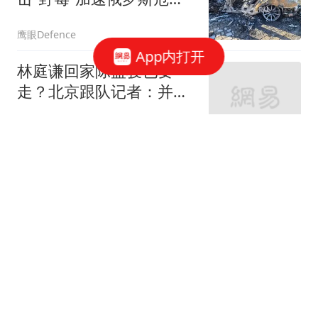
机！又一个无人机重要人
鹰眼Defence
物遭暗杀
App内打开
林庭谦回家陈盈骏也要
走？北京跟队记者：并非
谣言 赵睿不可能离队
大嘴爵爷侃球
偶像的印记！球迷想给孩
子取名勒布朗！被老婆拒
绝了！
柚子说球
发现老公跟别人在做试管
婴儿，有多崩溃
南风窗