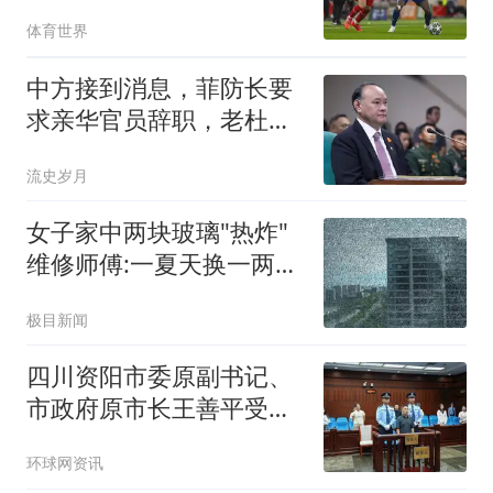
锋都找大巴黎买
体育世界
中方接到消息，菲防长要
求亲华官员辞职，老杜长
子公开驳斥
流史岁月
女子家中两块玻璃"热炸"
维修师傅:一夏天换一两百
片
极目新闻
四川资阳市委原副书记、
市政府原市长王善平受贿
案一审宣判
环球网资讯