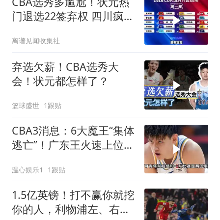
CBA选秀多尴尬！状元热
门退选22签弃权 四川疯狂
选人
离谱见闻收集社
弃选欠薪！CBA选秀大
会！状元都怎样了？
篮球盛世
1跟贴
CBA3消息：6大魔王“集体
逃亡”！广东王火速上位，
王牌锋线回归
温心娱乐1
1跟贴
1.5亿英镑！打不赢你就挖
你的人，利物浦左、右边