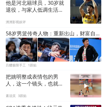
他是河北籍球员，30岁就
退役，与家人低调生活，
不当教练也没创业
洲洲影视娱评
58岁男篮传奇人物：重新出山，财富自由仍不敢退休，儿子使他骄傲
吕醿极限手工
1跟贴
把姚明整成表情包的男
人，这一个镜头，也就看
了一百遍吧
素说笑
3跟贴