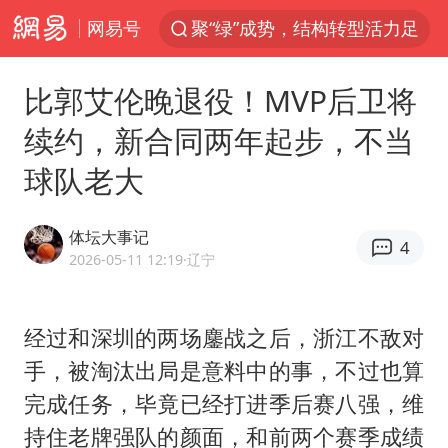
网易号
聚“绿”成势，结构转型活力足
80后女柜员获聘4200亿银行副行长
比郭艾伦晚退役！MVP后卫将
金饰克价大幅跳涨
续约，新合同两年起步，不当
郑国霖回应去景区上班被保安拦下
球队老大
“梅姨案”被拐儿童钟彬发声
浙江舟山21条水上客运航线停航
体坛大事记
4
空调发明出来竟然不是为了给人降温
2026-05-11 12:19
·辽宁
今年4位周星驰电影配角去世
曝侯明昊违反交规被约谈
经过和深圳的两场鏖战之后，浙江不敌对
手，被淘汰出局是意料中的事，不过也算
“梅姨”准确年龄仍未知
完成任务，毕竟已经打进季后赛八强，维
《歌手》歌王之战帮唱嘉宾官宣
持住老牌强队的颜面，和前两个赛季成绩