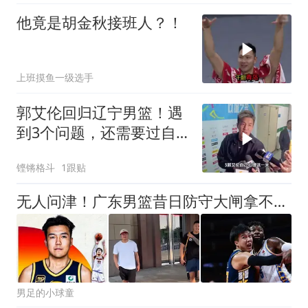
他竟是胡金秋接班人？！
上班摸鱼一级选手
郭艾伦回归辽宁男篮！遇
到3个问题，还需要过自
己这一关
铿锵格斗
1跟贴
无人问津！广东男篮昔日防守大闸拿不到合同，上赛季曾单场砍19+5+3
男足的小球童