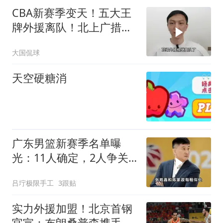
CBA新赛季变天！五大王
牌外援离队！北上广措手
不及，黑马崛起
大国侃球
天空硬糖消
广东男篮新赛季名单曝
光：11人确定，2人争关
键席位！
吕坾极限手工
3跟贴
实力外援加盟！北京首钢
官宣：布朗桑普森携手来