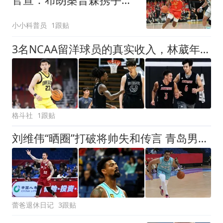
投，目标直指冠军
小小科普员
1跟贴
3名NCAA留洋球员的真实收入，林葳年入超500万，不比CBA顶薪差！
格斗社
1跟贴
刘维伟“晒圈”打破将帅失和传言 青岛男篮确定新赛季三外援
蕾爸退休日记
3跟贴