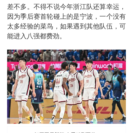
南昌一规划馆现“阴间座椅”字样
差不多。不得不说今年浙江队还算幸运，
韩国每3辆新上牌电车就有1辆来自中国
因为季后赛首轮碰上的是宁波，一个没有
41岁女子为鼓励女儿考上985研究生
太多经验的菜鸟，如果遇到其他队伍，可
多个台风来袭 是否会相互影响
能进入八强都费劲。
李亚鹏向地铁吐血女孩捐99999元
李嫣近照曝光
中国经济展现强大韧性和活力