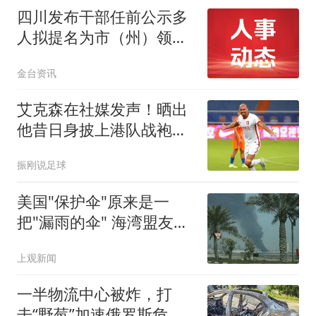
四川发布干部任前公示多
人拟提名为市（州）领导
班子副职候选人
金台资讯
艾克森在社媒发声！晒出
他昔日身披上港队战袍踢
球照片，引发热议
振刚说足球
美国"保护伞"原来是一
把"漏雨的伞" 海湾盟友不
高兴了
上观新闻
一半物流中心被炸，打
击“野莓”加速俄罗斯危