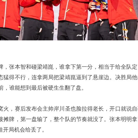
牌，
张本智和
碰
梁靖崑
，谁拿下第一分，相当于给全队定
态猛得不行，连拿两局把梁靖崑逼到了悬崖边。决胜局他
眼前，谁能想到最后被硬生生翻了盘。
窝火，赛后发布会主帅
岸川圣也
脸拉得老长，开口就说自
接摊牌，第一盘输了，整个队的节奏就没了。张本明明拿
佳开局机会给丢了。