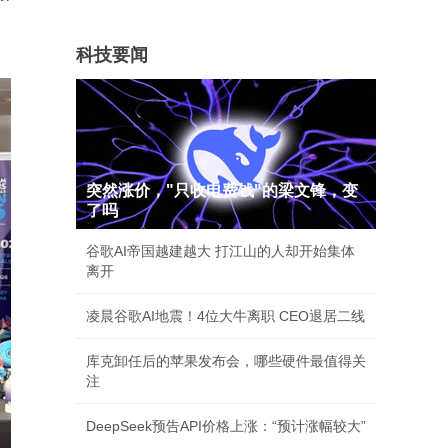
科技要闻
突然涨价，"只收电费钱"的梁文锋，变
了吗
谷歌AI帝国越建越大 打江山的人却开始集体
离开
凌晨谷歌AI地震！4位大牛离职 CEO退居二线
库克卸任后的苹果发布会，哪些硬件最值得关
注
DeepSeek预告API价格上涨：“预计涨幅较大”