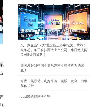
腾讯WorkBuddy领跑AI办公 阿里字节
急了?
又一家企业“卡壳”北交所上市申报关，背靠长
光华芯、华工科技两大上市公司，华日激光闯
关A股缘何掉队？
梁
美国发起对中国企业从东南亚租赁算力的调
查！
占
今夜！美联储，利好来袭！美股、黄金、白银
集体拉升
papi酱的智慧学不完
得
张