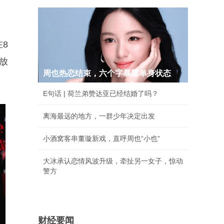
8
放
周也热恋结束，六个字暴露单身状态
E句话 | 荷兰弟赞达亚已经结婚了吗？
离海最远的地方，一群少年决定出发
小酒窝客串董璇新戏，直呼周也“小也”
大冰承认恋情风波升级，牵扯另一女子，惊动
警方
财经要闻