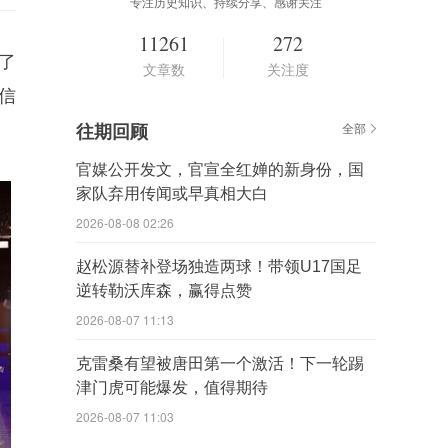
专注历史知识、持续分享、感谢关注
11261
272
了
文章数
关注度
信
往期回顾
全部
官媒公开发文，官宣全红婵的新身份，国
家队弃用传闻或早真相大白
2026-08-08 02:26
赵松源替补登场独造两球！带领U17国足
逆转勒沃库森，赢得点赞
2026-08-07 11:13
克雷桑有望被唐田第一个激活！下一轮踢
津门虎可能爆发，值得期待
2026-08-07 11:03