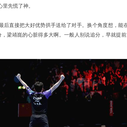
心里先慌了神。
最后直接把大好优势拱手送给了对手。换个角度想，能在
分，梁靖崑的心脏得多大啊。一般人别说追分，早就提前