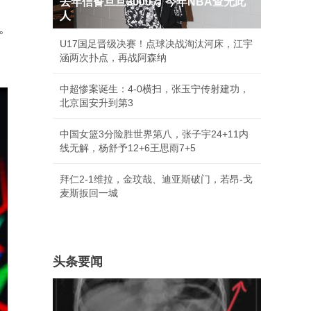
去年信誓旦旦3000万 今年NBA查无此
人
。
U17国足晋级决赛！点球决战淘汰河床，江宇
涵两次扑点，再战阿森纳
中超惨案诞生：4-0横扫，张玉宁传射建功，
北京国安升到第3
中国女篮3分险胜世界第八，张子宇24+11内
线无解，杨舒予12+6王思雨7+5
拜仁2-1维拉，金玟哉、迪亚斯破门，若昂-戈
麦斯扳回一城
头条要闻