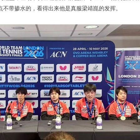
点不带掺水的，看得出来他是真服梁靖崑的发挥。