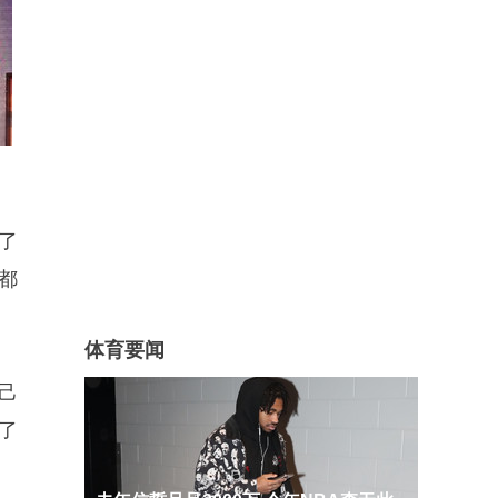
了
都
体育要闻
己
了