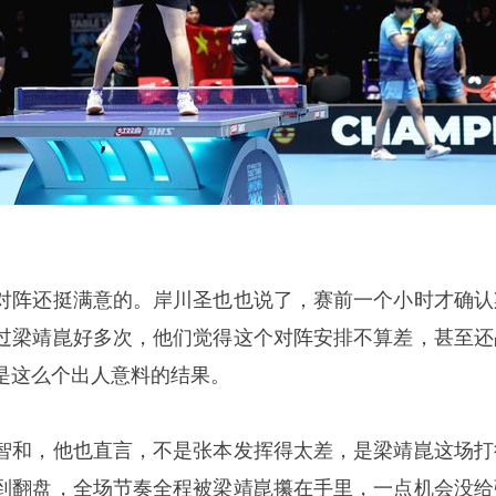
对阵还挺满意的。岸川圣也也说了，赛前一个小时才确认
过梁靖崑好多次，他们觉得这个对阵安排不算差，甚至还
是这么个出人意料的结果。
智和，他也直言，不是张本发挥得太差，是梁靖崑这场打
到翻盘，全场节奏全程被梁靖崑攥在手里，一点机会没给