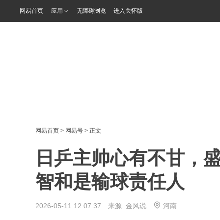
网易首页
应用
无障碍浏览
进入关怀版
网易首页
>
网易号
> 正文
日乒主帅心有不甘，
智和是输球责任人
2026-05-11 12:07:37 来源:
金风说
河南