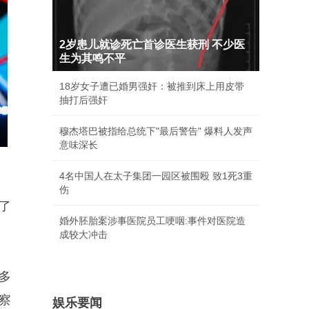
2岁患儿就诊死亡首诊医生获刑 不少医
生为其鸣不平
18岁女子遭已婚男强奸：被推到床上用皮带
抽打后强奸
穆杰塔巴被指给总统下"最后警告" 爆料人发声
意味深长
4名中国人在太子集团一园区被围殴 致1死3重
伤
了
婚外胚胎案涉事医院员工哽咽:事件对医院造
成较大冲击
多
察
娱乐要闻