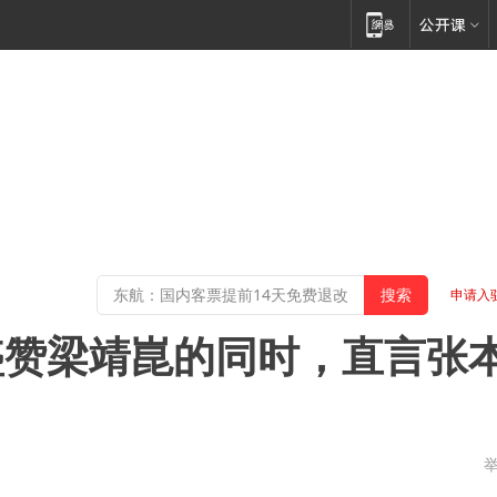
申请入
盛赞梁靖崑的同时，直言张