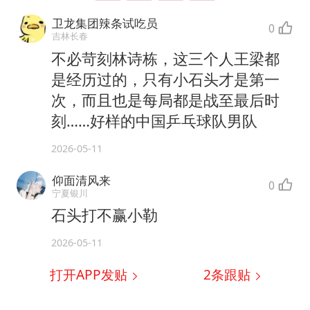
卫龙集团辣条试吃员
0
吉林长春
不必苛刻林诗栋，这三个人王梁都
是经历过的，只有小石头才是第一
次，而且也是每局都是战至最后时
刻……好样的中国乒乓球队男队
2026-05-11
仰面清风来
0
宁夏银川
石头打不赢小勒
2026-05-11
打开APP发贴
2
条跟贴