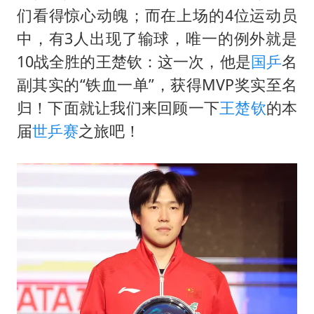
国防部：中国军队坚决反制任何闹海挑衅图谋
们看得惊心动魄；而在上场的4位运动员
陈幸同晋级WTT横滨冠军赛8强
中，有3人出现了输球，唯一的例外就是
百花奖开幕式
10战全胜的
王楚钦
：这一次，他是
国乒
名
两名乘客在飞机上因调节座椅起冲突
副其实的“铁血一单”，获得MVP奖实至名
归！下面就让我们来回顾一下
王楚钦
的本
女儿为争财产堵门阻挠父亲出殡
届
世乒赛
之旅吧！
夯实基础开新局