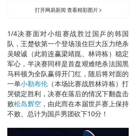
打开网易新闻 查看精彩图片
1/4决赛面对小组赛战胜过国乒的韩国
队，王楚钦第一个登场顶住巨大压力绝杀
吴晙诚（此前连赢梁靖崑、林诗栋）稳定
军心，半决赛同样是首盘艰难绝杀法国黑
马科顿为全队赢得开门红，随后将对面的
一单
小勒布伦
（本场比赛战胜林诗栋）打
哭锁定胜利，决赛在落后的情况下翻盘击
败
松岛辉空
，由此而在本届世乒赛上保持
不败、总计为国乒男团砍下10分！