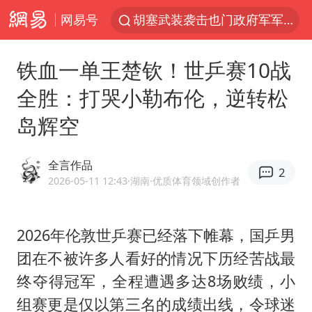
网易号
胡塞武装袭击也门政府军军营
日本试射“战斧”导弹，国防部回应
铁血一单王楚钦！世乒赛10战
东航：国内客票提前14天免费退改
全胜：打哭小勒布伦，逆转松
台风白海豚中心风力增强
岛辉空
四川宜宾高县4.9级地震致1死
向鹏0-3不敌张本智和
全言作品
2
“新疆阿勒泰八月能滑雪”不实
2026-05-11 12:43
·湖南
·优质体育领域创作者
刘国正说向鹏打得很窝囊
山东一元代青花杯离奇失踪
2026年伦敦
世乒赛
已经落下帷幕，国乒男
团在不被许多人看好的情况下历经苦战最
我国外贸延续良好增长态势
终夺得冠军，全程遭遇多达8场败绩，小
宇树科技中一签需缴款7.54万元
组赛更是仅以第三名的成绩出线，令球迷