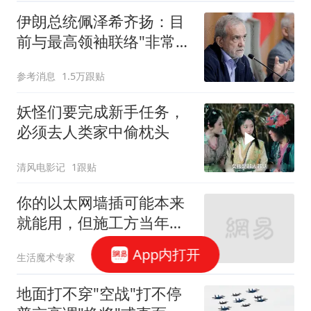
伊朗总统佩泽希齐扬：目
前与最高领袖联络"非常困
难"
参考消息
1.5万跟贴
妖怪们要完成新手任务，
必须去人类家中偷枕头
清风电影记
1跟贴
你的以太网墙插可能本来
就能用，但施工方当年是
接电话线布线的
App内打开
生活魔术专家
地面打不穿"空战"打不停