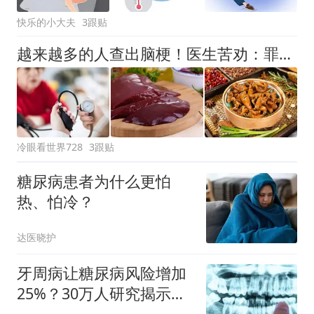
快乐的小大夫
3跟贴
越来越多的人查出脑梗！医生苦劝：罪魁祸首已揪出，3物少吃
冷眼看世界728
3跟贴
糖尿病患者为什么更怕
热、怕冷？
达医晓护
牙周病让糖尿病风险增加
25%？30万人研究揭示口
腔与代谢的隐秘关联