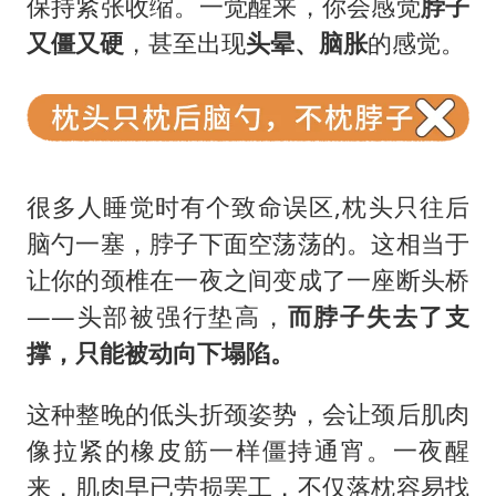
保持紧张收缩。一觉醒来，你会感觉
脖子
又僵又硬
，甚至出现
头晕、脑胀
的感觉。
很多人睡觉时有个致命误区,枕头只往后
脑勺一塞，脖子下面空荡荡的。这相当于
让你的颈椎在一夜之间变成了一座断头桥
——头部被强行垫高，
而脖子失去了支
撑，只能被动向下塌陷。
这种整晚的低头折颈姿势，会让颈后肌肉
像拉紧的橡皮筋一样僵持通宵。一夜醒
来，肌肉早已劳损罢工，不仅落枕容易找