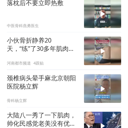
落枕后不要立即热敷
中医骨科燕勇医生
小伙骨折静养20
天，“练”了30多年肌肉直
接萎缩了？网友：存点肌
河南都市频道
4跟贴
肉和脂肪 遇事是真顶用的
颈椎病头晕手麻北京朝阳
医院杨立辉
骨科杨立辉
大陆八一秀了一下肌肉，
帅化民感觉老美没有优势