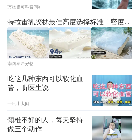
万物皆可科普2啊
特拉雷乳胶枕最佳高度选择标准！密度、高度相辅相成，TAIHI 泰嗨 8/10cm 与 10/12cm 怎么选
南国泰居好物
吃这几种东西可以软化血
管，听医生说
一只小太阳
颈椎不好的人，每天坚持
做三个动作