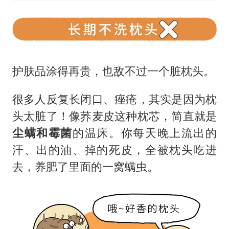
护肤品涂得再贵，也敌不过一个脏枕头。
很多人反复长闭口、痤疮，其实是因为枕
头太脏了！像荞麦皮这种枕芯，简直就是
尘螨和霉菌
的温床。你每天晚上流出的
汗、出的油、掉的死皮，全被枕头吃进
去，养肥了里面的一窝螨虫。