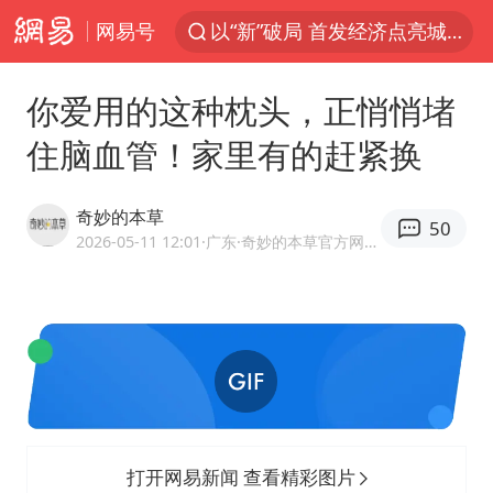
网易号
以“新”破局 首发经济点亮城市消费活力
佛得角门将亮相智利俱乐部主场
你爱用的这种枕头，正悄悄堵
中方回应是否在太平洋海底开采稀土
住脑血管！家里有的赶紧换
看守所辅警收受10万获刑1年
宇树科技发行价格150.80元/股
奇妙的本草
50
宇树科技王兴兴身家有望超200亿元
2026-05-11 12:01
·广东
·奇妙的本草官方网易号
CIA被曝已秘密设立古巴工作组
U17国足1分钟轰2球
泰国一女公务员妆容引争议 本人回应
中国养老床位“三连降”
法国下周开始禁止未经同意的电话营销
打开网易新闻 查看精彩图片