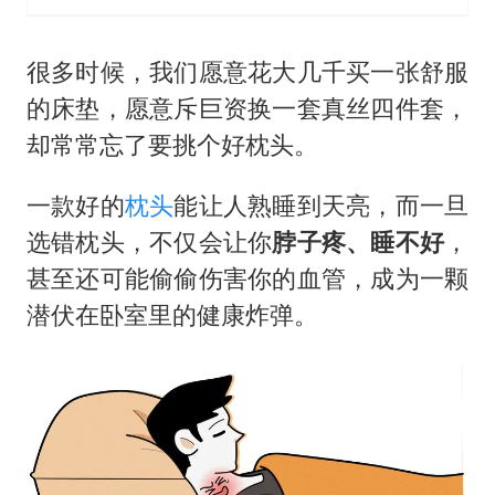
哪吒汽车南宁工厂设备降价20%拍卖
郑国霖回应去景区上班被保安拦下
很多时候，我们愿意花大几千买一张舒服
我国编制完成新版全月地质图
的床垫，愿意斥巨资换一套真丝四件套，
外交部发言人就广岛核爆81周年等答记者问
却常常忘了要挑个好枕头。
感觉全东北都在等7号
一款好的
枕头
能让人熟睡到天亮，而一旦
80后女柜员逆袭成4200亿银行副行长
选错枕头，不仅会让你
脖子疼、睡不好
，
奋进开新局 实干挑大梁
甚至还可能偷偷伤害你的血管，成为一颗
潜伏在卧室里的健康炸弹。