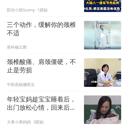
了
阳光小筑Sunny
1跟贴
三个动作，缓解你的颈椎
不适
骨科杨立辉
颈椎酸痛、肩颈僵硬，不
止是劳损
中医燕丽娜医生
年轻宝妈趁宝宝睡着后，
出门放松心情，回来后宝
宝永远闭上了双眼
大果小果妈妈
3跟贴