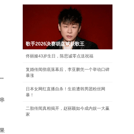
歌手2026决赛胡彦斌获歌王
佟丽娅43岁生日，陈思诚零点送祝福
复婚传闻彻底落幕后，李亚鹏凭一个举动口碑
暴涨
”
日本女网红直播自杀！生前遭韩男团粉丝网
暴！
串
二胎传闻真相揭开，赵丽颖如今成内娱一大赢
家
果