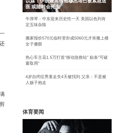
以媒：伊朗最高领袖穆杰塔巴被紧急送
医 或随时会死去
牛弹琴：中东迎来历史性一天 美国以色列肯
定五味杂陈
一
搬家报价570元临时变卦成5060元才肯搬上楼
还
女子傻眼
热心车主花1.5万打造"移动急救站" 贴条"可破
窗取用"
4岁自闭症男童走失4天被找到 父亲：不是被
人贩子抱走
满
剪
体育要闻