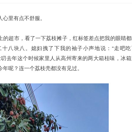
人心里有点不舒服。
上的超市，看了一下荔枝摊子，红标签差点把我的眼睛都
二十八块八。媳妇拽了下我的袖子小声地说：“走吧吃
念叨去年这个时候家里人从高州寄来的两大箱桂味，冰箱
今年呢？连一个荔枝壳都没有见过。