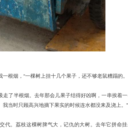
一根烟，“一棵树上挂十几个果子，还不够老鼠糟蹋的。”
吸走了半根烟。去年那会儿果子结得好凶啊，一串挨着一
。我当时只顾高兴地摘下果实的时候连水都没来及浇上。”
交代。荔枝这棵树脾气大，记仇的大树。去年它拼命挂