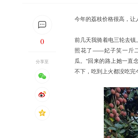
今年的荔枝价格很高，让
0
前几天我骑着电三轮去镇
照花了——妃子笑一斤
瓜。”回来的路上她一直
分享至
不下，吃到上火都没吃完