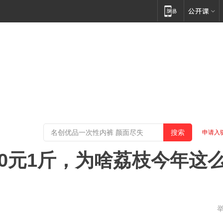
申请入
00元1斤，为啥荔枝今年这