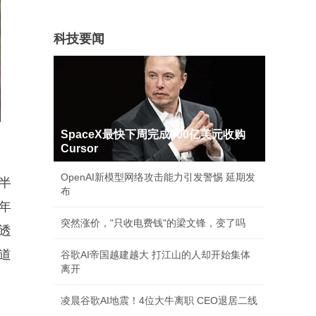
科技要闻
SpaceX最快下周完成600亿美元收购
Cursor
OpenAI新模型网络攻击能力引发警惕 延期发
半
布
年
突然涨价，"只收电费钱"的梁文锋，变了吗
透
道
谷歌AI帝国越建越大 打江山的人却开始集体
离开
凌晨谷歌AI地震！4位大牛离职 CEO退居二线