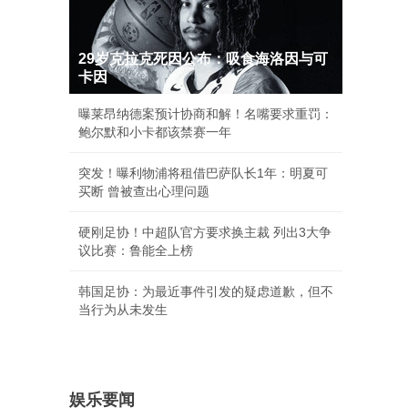
29岁克拉克死因公布：吸食海洛因与可
卡因
曝莱昂纳德案预计协商和解！名嘴要求重罚：
鲍尔默和小卡都该禁赛一年
突发！曝利物浦将租借巴萨队长1年：明夏可
买断 曾被查出心理问题
硬刚足协！中超队官方要求换主裁 列出3大争
议比赛：鲁能全上榜
韩国足协：为最近事件引发的疑虑道歉，但不
当行为从未发生
娱乐要闻