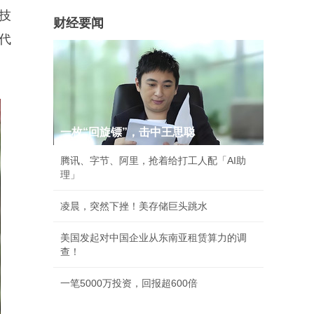
技
财经要闻
代
一枚“回旋镖”，击中王思聪
腾讯、字节、阿里，抢着给打工人配「AI助
理」
凌晨，突然下挫！美存储巨头跳水
美国发起对中国企业从东南亚租赁算力的调
查！
一笔5000万投资，回报超600倍