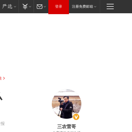
登录
注册免费邮箱
驻
么
举报
三农雷哥