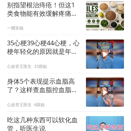
别指望根治痔疮！但这1
类食物能有效缓解疼痛和
出血
一隅安稳
35心梗39心梗44心梗，心
梗年轻化的原因就是年轻
惹的祸！6+3+1=0心梗
心血管王医生
25跟贴
身体5个表现提示血脂高
了？这样查血脂控血脂才
是上上策！
心血管王医生
6跟贴
吃这几种东西可以软化血
管，听医生说