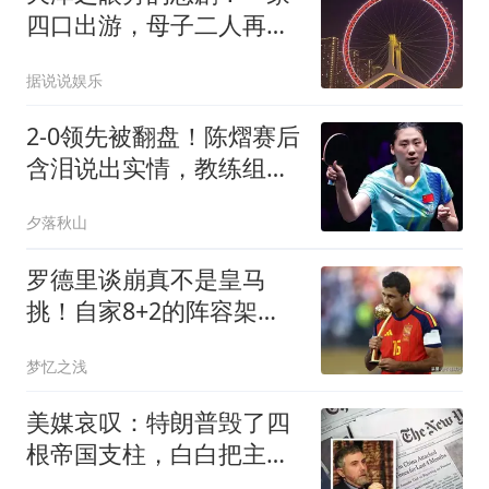
四口出游，母子二人再也
没回来
据说说娱乐
2-0领先被翻盘！陈熠赛后
含泪说出实情，教练组这
次真该反思了
夕落秋山
罗德里谈崩真不是皇马
挑！自家8+2的阵容架
子，根本容不下瞎折腾
梦忆之浅
美媒哀叹：特朗普毁了四
根帝国支柱，白白把主导
权送给了中国