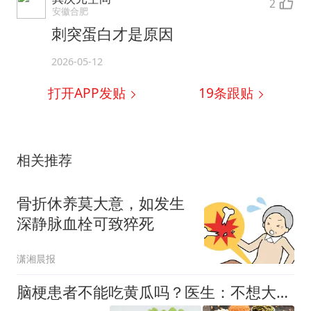
2
安徽合肥
刺突蛋白才是原因
2026-05-12
打开APP发贴
19
条跟贴
相关推荐
骨折休养莫大意，如发生
深静脉血栓可致猝死
潇湘晨报
脑梗患者不能吃黄瓜吗？医生：不想大脑罢工，牢记“4吃2不吃”