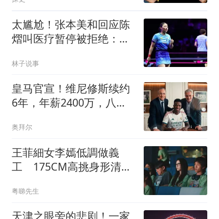
太尴尬！张本美和回应陈
熠叫医疗暂停被拒绝：已
经习惯比赛中断
林子说事
皇马官宣！维尼修斯续约
6年，年薪2400万，八年
已获14冠
奥拜尔
王菲細女李嫣低調做義
工 175CM高挑身形清冷
氣質神複製天后媽媽
粤睇先生
天津之眼旁的悲剧！一家