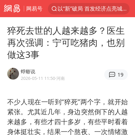
以“新”破局 首发经济点亮城市消费活力
网易号
台风白海豚进入48小时警戒线
中方回应是否在太平洋海底开采稀土
猝死去世的人越来越多？医生
台风白海豚影响中国已成定局
再次强调：宁可吃猪肉，也别
佛得角门将亮相智利俱乐部主场
做这3事
看守所辅警收受10万获刑1年
多地要求领导干部带头休假
蜉蝣说
19
2026-05-11 11:50
·河南
U17国足1分钟轰2球
宇树科技发行价格150.80元/股
不少人现在一听到“猝死”两个字，就开始
今年已有4位周星驰电影配角去世
紧张。尤其近几年，身边突然倒下的人越
哪吒汽车南宁工厂设备降价20%拍卖
来越多，有些才四十多岁，有些平时看着
五粮液渠道价一箱上涨近百元
身体挺壮实，结果一个熬夜、一次情绪激