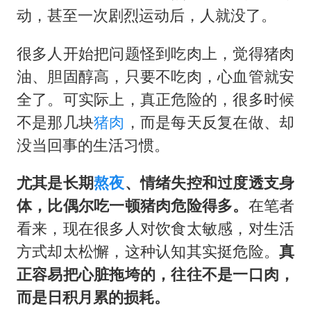
法国下周开始禁止未经同意的电话营销
动，甚至一次剧烈运动后，人就没了。
泰国一女公务员妆容引争议 本人回应
很多人开始把问题怪到吃肉上，觉得猪肉
80后女柜员逆袭成4200亿银行副行长
油、胆固醇高，只要不吃肉，心血管就安
女子利用漏洞0元薅走3000多件家电
全了。可实际上，真正危险的，很多时候
24小时不关空调 电费会更低吗
不是那几块
猪肉
，而是每天反复在做、却
没当回事的生活习惯。
奋进开新局 实干挑大梁
尤其是长期
熬夜
、情绪失控和过度透支身
体，比偶尔吃一顿猪肉危险得多。
在笔者
看来，现在很多人对饮食太敏感，对生活
方式却太松懈，这种认知其实挺危险。
真
正容易把心脏拖垮的，往往不是一口肉，
而是日积月累的损耗。