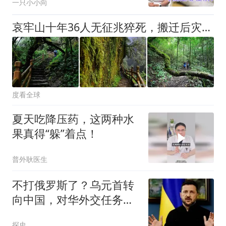
一只小小向
哀牢山十年36人无征兆猝死，搬迁后灾难消失，真相至今悬而未决！
度看全球
夏天吃降压药，这两种水
果真得“躲”着点！
普外耿医生
不打俄罗斯了？乌元首转
向中国，对华外交任务下
达，中乌局势又变
探史