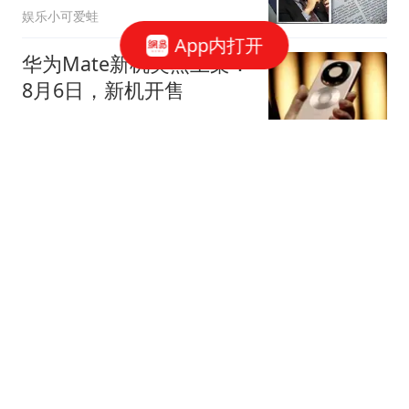
娱乐小可爱蛙
App内打开
华为Mate新机突然上架：
8月6日，新机开售
3C毒物
北京社区医院开药的优缺
点
宝哥精彩赛事
CBA：王少杰回归北控，
曾繁日正式联手庞峥麟，
北京暂停范子铭交易操
凯丰侃球
作，方硕下赛季寻求更多
上场机会