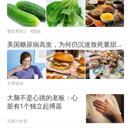
看世界的人
4跟贴
美国糖尿病高发，为何仍沉迷致死量甜食之谜
主宰稳场
大脑不是心跳的老板：心
脏有1个独立起搏器
宅家小欢喜