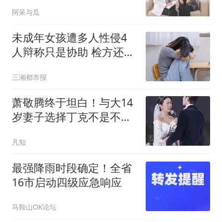
因，男性也 无需害怕
阿呆与瓜
未成年女孩遭多人性侵4
人辩称只是协助 检方还原
真相
三湘都市报
萧敬腾终于坦白！与大14
岁妻子选择丁克不是不想
要，而是另有原因
凡知
最强降雨时段确定！全省
16市启动四级应急响应
马鞍山OK论坛