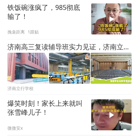
铁饭碗涨疯了，985彻底
输了！
挽衾距离
1跟贴
济南高三复读辅导班实力见证，济南立行学校以科学培养模式护航学子重启逐梦征程
济南立行学校
爆笑时刻！家长上来就叫
张雪峰儿子！
微微安x