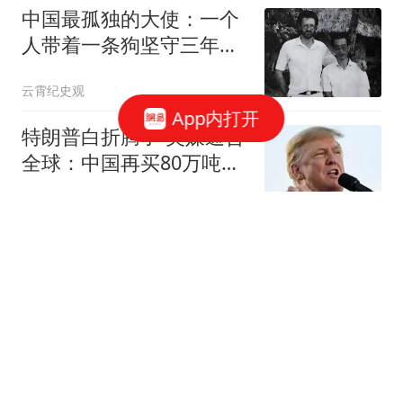
中国最孤独的大使：一个
人带着一条狗坚守三年，
改善生活靠挖野菜
云霄纪史观
App内打开
特朗普白折腾了 美媒通告
全球：中国再买80万吨大
豆
冰语历史
2026 年企退养老金补发重
算公式，谁能每月多涨
200 元？
碎月导师
女子称隆胸9个月确诊乳
腺癌且发生转移 医美机构