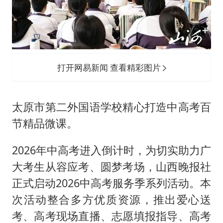
香港宏福苑火灾或由烟头引起
黄金创今年来最大单周涨幅
郑丽文：台湾从来没有“独立”过
网传《披荆斩棘2026》名单
打开网易新闻 查看精彩图片
36岁男演员成景区NPC后人气爆棚
人民的健康、体质、幸福一脉相承
太原市第二外国语学校精心打造中高考百
节精品微课。
2026年中高考进入倒计时，为切实助力广
大考生从容应考、圆梦考场，山西晚报社
正式启动2026中高考服务季系列活动。本
次活动整合多方优质资源，推出爱心送
考、高考现场直播、志愿填报指导、高考