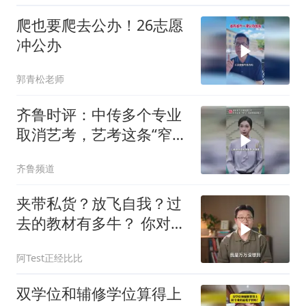
爬也要爬去公办！26志愿
冲公办
郭青松老师
齐鲁时评：中传多个专业
取消艺考，艺考这条“窄
门”真的要换钥匙了
齐鲁频道
夹带私货？放飞自我？过
去的教材有多牛？ 你对课
本上哪一句话印象最深？
阿Test正经比比
双学位和辅修学位算得上