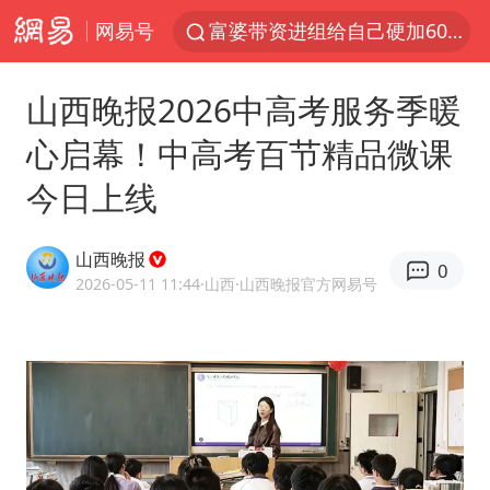
网易号
富婆带资进组给自己硬加60多场吻戏
酒店回应车内过夜被收150元
山西晚报2026中高考服务季暖
名创优品一次性内裤 颜面尽失
心启幕！中高考百节精品微课
“六爷”挂一颗出场
今日上线
金饰克价一夜涨回1300元
白海豚将正面袭击贯穿浙江
山西晚报
0
视频丨中国东方电气集团原党组副书记、董事宋致远被查
2026-05-11 11:44
·山西
·山西晚报官方网易号
梁家辉：到内地拍戏不是北上是回归
牛津大学一纸声明甩不了锅
女主硬加吻戏短剧已下架
浙江台州《告全体市民书》