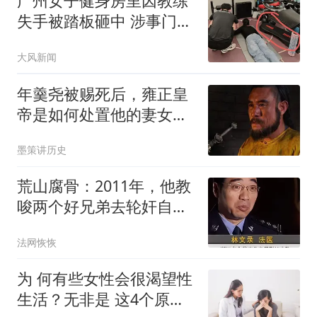
广州女子健身房里因教练
失手被踏板砸中 涉事门店
回应
大风新闻
年羹尧被赐死后，雍正皇
帝是如何处置他的妻女？
说出来你可能不信
墨策讲历史
荒山腐骨：2011年，他教
唆两个好兄弟去轮奸自己
的女朋友，仅是为了想分
法网恢恢
手
为 何有些女性会很渴望性
生活？无非是 这4个原