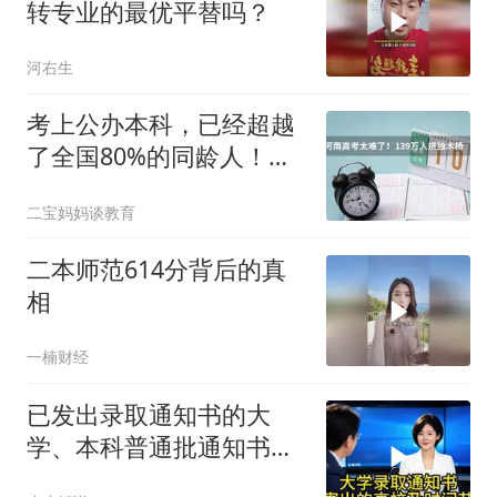
转专业的最优平替吗？
河右生
考上公办本科，已经超越
了全国80%的同龄人！
2026高考这个真相，很多
二宝妈妈谈教育
人根本不知道
二本师范614分背后的真
相
一楠财经
已发出录取通知书的大
学、本科普通批通知书发
出的时间节点