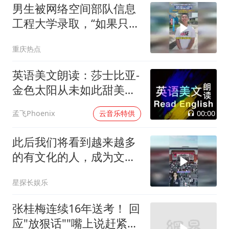
男生被网络空间部队信息
工程大学录取，“如果只是
为了个人的利益那么不建
重庆热点
议报考军校”
英语美文朗读：莎士比亚-
金色太阳从未如此甜美吻
过
00:00
孟飞Phoenix
云音乐特供
此后我们将看到越来越多
的有文化的人，成为文化
艺术工作者
星探长娱乐
张桂梅连续16年送考！ 回
应"放狠话""嘴上说赶紧走