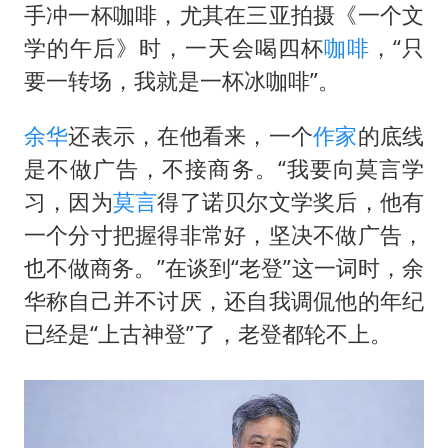
现代版摸金校尉落网查获400多枚古币
手冲一杯咖啡，尤其在三亚拍摄《一个文
消费新图景｜多举措提升消费体验 释放夏日经济活力
学的午后》时，一天会喝四杯
咖啡
，“只
国家气候中心：8月将有4轮高温过程，部分地区可达40℃～45℃
要一转场，我就是一杯冰咖啡”。
泰国一女公务员妆容引争议 本人回应
余华
还表示，在他看来，一个
作家
的底线
宇树科技发行价格150.80元/股
是不做广告，不接商务。“我要向莫言学
把党建设得更加坚强有力
习，因为
莫言
得了诺贝尔文学奖后，他有
奋进开新局 实干挑大梁
一个分寸把握得非常好，坚决不做广告，
也不做商务。”在谈到“老登”这一词时，余
华称自己并不讨厌，还自我调侃他的年纪
已经是“上古神登”了，老登都轮不上。