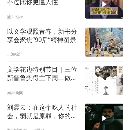
不过比你更懂人性
盛世论坛
以文学观照青春，新书分
享会聚焦“90后”精神图景
上海徐汇
文学花边特别节目｜三位
新晋鲁奖得主下周二做客
澎湃新闻，对谈上海与文
澎湃新闻
学
刘震云：在这个吃人的社
会，弱就是原罪，你的善
良必须带点锋芒