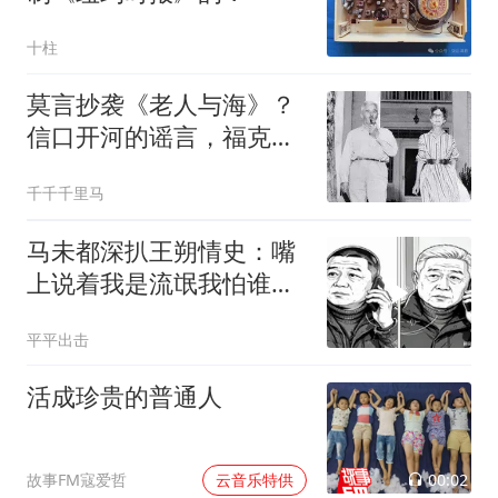
十柱
莫言抄袭《老人与海》？
信口开河的谣言，福克纳
系列莫言的痴迷
千千千里马
马未都深扒王朔情史：嘴
上说着我是流氓我怕谁，
实际上比谁都怂
平平出击
活成珍贵的普通人
00:02
故事FM寇爱哲
云音乐特供