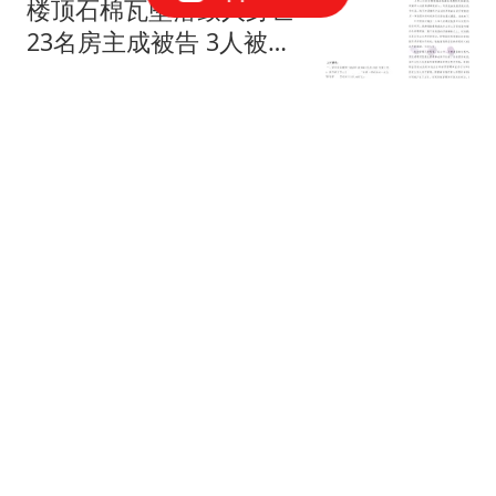
楼顶石棉瓦坠落致人身亡
23名房主成被告 3人被判
担责
扬子晚报
后詹姆斯时代！湖媒看好
东契奇迎首个MVP赛季 4
大优势剑指获奖
醉卧浮生
皇马更衣室问题依旧存
在，只是这一次主角换成
了贝林厄姆与姆巴佩
K唐伯虎
未能拦截俄夜袭发射的任
何一枚导弹 泽连斯基公开