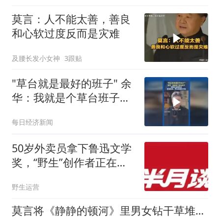
莫言：人不能太善，善良
和心软过度反而是灾难
及腰长发小女神
3跟贴
"草台就是最好的班子" 余
华：我就是个草台班子，
视频引全网热议
每日经济新闻
50岁外卖员拿下鲁迅文学
奖，“野生”创作者正在颠
覆传统文艺圈
野生运营
莫言将《静静的顿河》里男女钻干草堆，换成《白棉花》里棉花堆