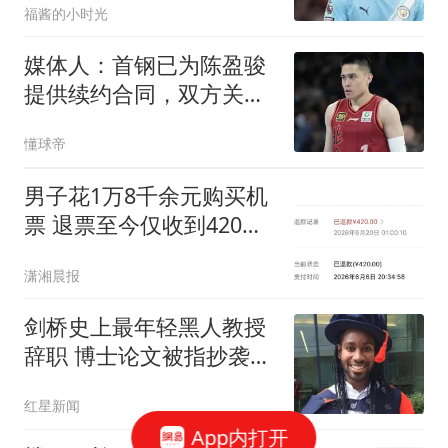
福酱的小时光
媒体人：首钢已为陈盈骏
提供续约合同，双方关于
细节还在商谈
懂球帝
男子花1万8千余元购买机
票 退票至今仅收到420元
退款
潇湘晨报
剑桥史上最年轻黑人教授
辞职 博士论文被指抄袭
180处
红星新闻
App内打开