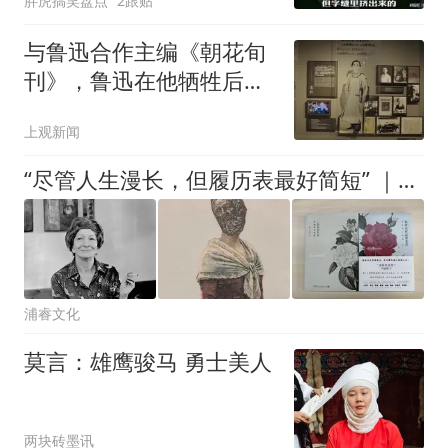
胖虎搞笑盘点
2跟贴
与鲁迅合作主编《朝花旬
刊》，鲁迅在他牺牲后写
下《为了忘却的记念》
上观新闻
“尽管人生漫长，但履历表最好简短” ｜辛波斯卡的文字肖像
浦睿文化
莫言：雄鹰骏马 勇士美人
两块砖墨讯