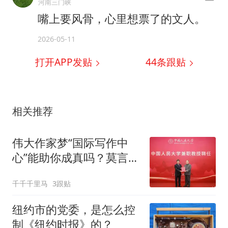
河南三门峡
嘴上要风骨，心里想票了的文人。
2026-05-11
打开APP发贴
44
条跟贴
相关推荐
伟大作家梦“国际写作中
心”能助你成真吗？莫言刘
震云高校作答
千千千里马
3跟贴
纽约市的党委，是怎么控
制《纽约时报》的？