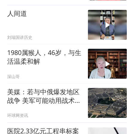
人间道
刘瑞国讲历史
1980属猴人，46岁，与生
活温柔和解
深山哥
美媒：若与中俄爆发地区
战争 美军可能动用战术核
武器
环球网资讯
医院2.33亿元工程串标案