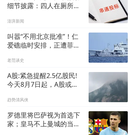
细节披露：四人在厕所内
协商
澎湃新闻
叫嚣“不用北京批准”！仁
爱礁临时安排，正遭菲律
宾定向拆解
老范谈史
A股:紧急提醒2.5亿股民!
今天8月7日起，A股或可
能迎来巨震行情吗?
趋势清风侠
罗德里将巴萨视为首选下
家；皇马不上曼城的当，
决定退出争夺