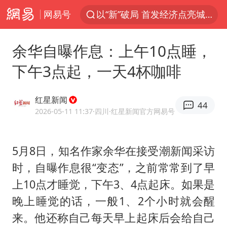
网易号
以“新”破局 首发经济点亮城市消费活力
U17国足三战全胜
余华自曝作息：上午10点睡，
47岁妈妈突然产女 26岁女儿：很震惊
下午3点起，一天4杯咖啡
男子结婚8年发现3个女儿均非亲生
OpenAI为免费用户升级GPT-5.6 Luna
红星新闻
44
我国编制完成新版全月地质图
2026-05-11 11:37
·四川
·红星新闻官方网易号
台风白海豚最新路径研判来了
5月8日，知名作家余华在接受潮新闻采访
对话重庆地铁吐血女孩
时，自曝作息很“变态”，之前常常到了早
毛宁转发梯田音乐会视频海外网友赞叹
上10点才睡觉，下午3、4点起床。如果是
巡查组提问 工作人员偷用手机查答案
晚上睡觉的话，一般1、2个小时就会醒
代人信访被判寻衅滋事案被告人获国赔
来。他还称自己每天早上起床后会给自己