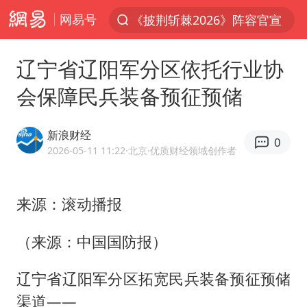
网易号
《披荆斩棘2026》阵容官宣
夏日经济乘热而上 消费市场向新而行
辽宁省辽阳军分区依托行业协
于东来回应胖东来近25年老店年底关闭
会保障民兵装备预征预储
见到女儿瞬间父亲眼里有了光
刘嘉玲晒与周星驰合照
新浪财经
0
香港刷新1884年以来最高气温纪录
2026-05-11 11:22
·北京
·优质财经领域创作者
独闯南太行的失联女生最后轨迹已确认
来源：滚动播报
央视新主播李秋莹母校发文祝贺
上门女婿出轨女邻居多年被判重婚罪
（来源：中国国防报）
国足U17与阿森纳决赛取消 并列冠军
辽宁省辽阳军分区拓宽民兵装备预征预储
上海全力守护市民“菜篮子”
渠道——