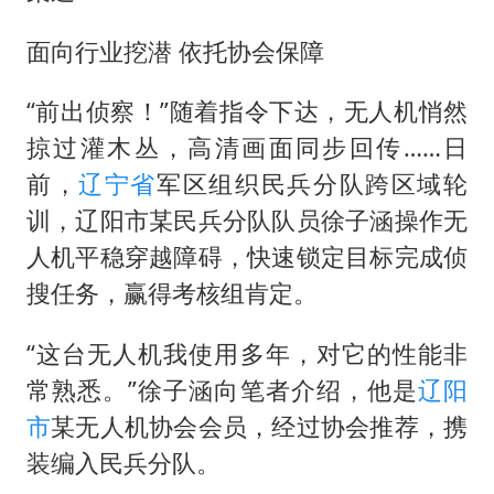
暑期研学游升温 在旅途中增长知识
猫咪过火把节被抹成黑猫
面向行业挖潜 依托协会保障
BLG经理辟谣Bin离队
“前出侦察！”随着指令下达，无人机悄然
以军士兵把枪口对准中国记者
掠过灌木丛，高清画面同步回传……日
云南一男子胃中取出180颗铁钉
前，
辽宁省
军区组织民兵分队跨区域轮
曹颖儿子首次演长剧
训，辽阳市某民兵分队队员徐子涵操作无
“开学三件套”全线暴涨
人机平稳穿越障碍，快速锁定目标完成侦
搜任务，赢得考核组肯定。
总书记点赞的非遗苗绣焕发新生机
“这台无人机我使用多年，对它的性能非
常熟悉。”徐子涵向笔者介绍，他是
辽阳
市
某无人机协会会员，经过协会推荐，携
装编入民兵分队。