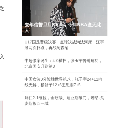
乏
去年信誓旦旦3000万 今年NBA查无此
人
U17国足晋级决赛！点球决战淘汰河床，江宇
涵两次扑点，再战阿森纳
入
中超惨案诞生：4-0横扫，张玉宁传射建功，
北京国安升到第3
中国女篮3分险胜世界第八，张子宇24+11内
线无解，杨舒予12+6王思雨7+5
拜仁2-1维拉，金玟哉、迪亚斯破门，若昂-戈
麦斯扳回一城