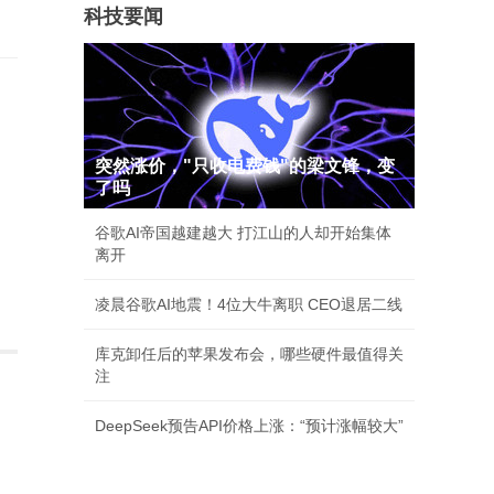
科技要闻
突然涨价，"只收电费钱"的梁文锋，变
了吗
谷歌AI帝国越建越大 打江山的人却开始集体
离开
凌晨谷歌AI地震！4位大牛离职 CEO退居二线
库克卸任后的苹果发布会，哪些硬件最值得关
注
DeepSeek预告API价格上涨：“预计涨幅较大”
）