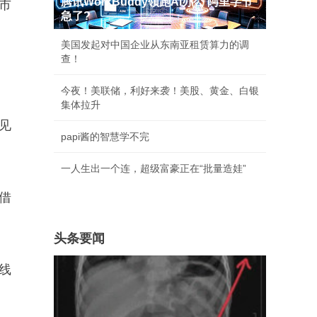
腾讯WorkBuddy领跑AI办公 阿里字节
市
急了?
美国发起对中国企业从东南亚租赁算力的调
查！
今夜！美联储，利好来袭！美股、黄金、白银
集体拉升
见
papi酱的智慧学不完
一人生出一个连，超级富豪正在“批量造娃”
借
头条要闻
线