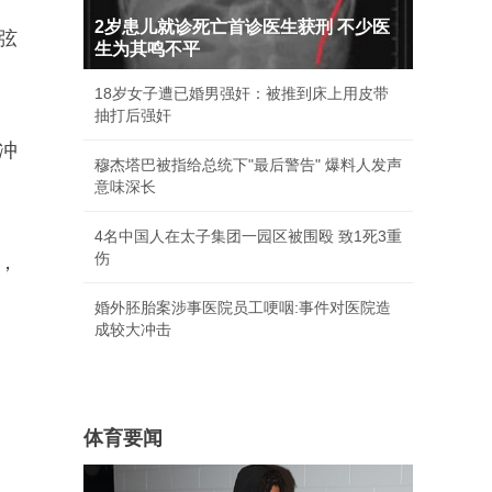
2岁患儿就诊死亡首诊医生获刑 不少医
弦
生为其鸣不平
18岁女子遭已婚男强奸：被推到床上用皮带
抽打后强奸
冲
穆杰塔巴被指给总统下"最后警告" 爆料人发声
意味深长
4名中国人在太子集团一园区被围殴 致1死3重
伤
，
婚外胚胎案涉事医院员工哽咽:事件对医院造
成较大冲击
体育要闻