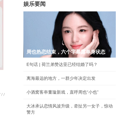
娱乐要闻
周也热恋结束，六个字暴露单身状态
E句话 | 荷兰弟赞达亚已经结婚了吗？
离海最远的地方，一群少年决定出发
小酒窝客串董璇新戏，直呼周也“小也”
大冰承认恋情风波升级，牵扯另一女子，惊动
警方