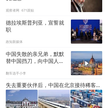
观察者网
671跟贴
德拉埃斯普列亚，宣誓就
职
政知新媒体
中国失散的亲兄弟，默默
替中国挡刀，向中国人敞
开大门
翻车选手小李
失去重要伙伴后，中国在北京接待稀客，又在欧洲腹地添一块压舱石