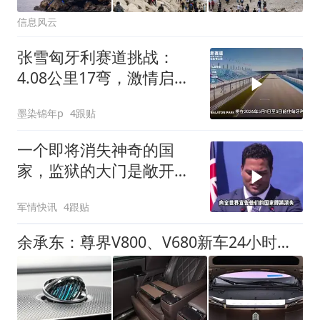
信息风云
张雪匈牙利赛道挑战：
4.08公里17弯，激情启
航！
墨染锦年p
4跟贴
一个即将消失神奇的国
家，监狱的大门是敞开
的，总统站在海里发表演
军情快讯
4跟贴
讲
余承东：尊界V800、V680新车24小时大定突破3500台