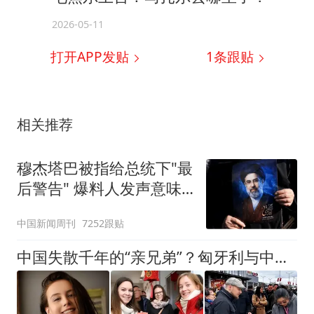
2026-05-11
打开APP发贴
1
条跟贴
相关推荐
穆杰塔巴被指给总统下"最
后警告" 爆料人发声意味
深长
中国新闻周刊
7252跟贴
中国失散千年的“亲兄弟”？匈牙利与中国，相似之处多到让人惊叹