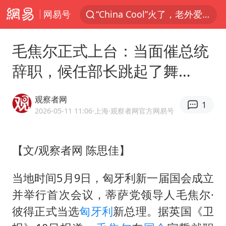
网易号
“China Cool”火了，老外爱上中国避暑游
中国东方电气集团原党组副书记、董事宋致远被查
毛焦尔正式上台：当面催总统
张本智和：零封向鹏不意外
辞职，候任部长跳起了舞…
云南一地村民过火把节意外灼伤16人
泰国初中生饮弹自尽前开了26枪
观察者网
1
内蒙古“十六运”主宣传片发布
2026-05-11 11:06
·上海
·观察者网官方网易号
用AI造出新病毒意味着什么
【文/观察者网 陈思佳】
今年第二强台风将带来多大影响
浙江最强风雨时段已锁定
当地时间5月9日，匈牙利新一届国会成立
上半年国内居民出游人次34.63亿
并举行首次会议，蒂萨党领导人
毛焦尔
·
王虹邓煜的同学获统计学界诺贝尔奖
彼得正式当选
匈牙利
新总理。据英国《卫