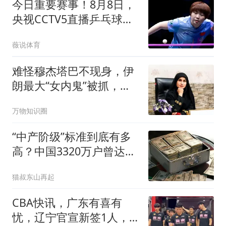
今日重要赛事！8月8日，
央视CCTV5直播乒乓球、
CCTV5+节目表
薇说体育
难怪穆杰塔巴不现身，伊
朗最大“女内鬼”被抓，泄
露大量国家机密
万物知识圈
“中产阶级”标准到底有多
高？中国3320万户曾达
标，你家及格吗？
猫叔东山再起
CBA快讯，广东有喜有
忧，辽宁官宣新签1人，