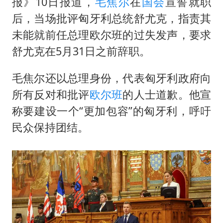
光伏八巨头签署“不低于成本价”倡议
报》10日报道，
毛焦尔
在
国会
宣誓就职
后，当场批评匈牙利总统舒尤克，指责其
泰国校园枪击事件已致8死30余伤
未能就前任总理欧尔班的过失发声，要求
台州《告全体市民书》：非必要不外出
舒尤克在5月31日之前辞职。
老人被城管撞倒后离世亲属质疑记录仪
宇树王兴兴被问了360多个问题
毛焦尔还以总理身份，代表匈牙利政府向
所有反对和批评
欧尔班
的人士道歉。他宣
视频丨森林温泉、油菜花海、丹崖碧水……解锁各地夏日限定体验
称要建设一个“更加包容”的匈牙利，呼吁
习近平心系体育强国建设
民众保持团结。