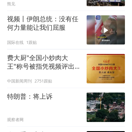
熊见
视频丨伊朗总统：没有任
何力量能让我们屈服
国际在线
1跟贴
费大厨"全国小炒肉大
王"称号被指凭视频评出
官方回应
中国新闻周刊
2751跟贴
特朗普：将上诉
观察者网