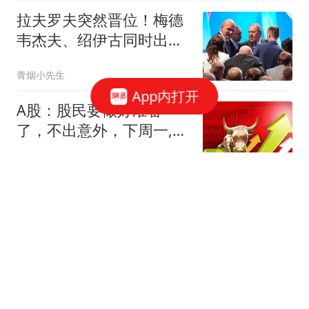
拉夫罗夫突然晋位！梅德
韦杰夫、绍伊古同时出
局，普京想干什么？
青烟小先生
App内打开
A股：股民要做好准备
了，不出意外，下周一,8
月10日,很可能这样走
云鹏叙事
五角大楼对药明康德"中国
军工企业"的认定 被法官
叫停
中国日报网
两头为难！张本宇陷入尴