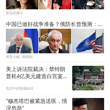
君笙的拂兮
中国已做好战争准备？俄防长曾预测：10年内俄罗斯与北约或有一战
体育小柚
48跟贴
美上诉法院裁决：禁特朗
普耗4亿美元建造白宫宴
会厅
百态中的情感起伏
“穆杰塔巴被紧急送医，情
况危急”