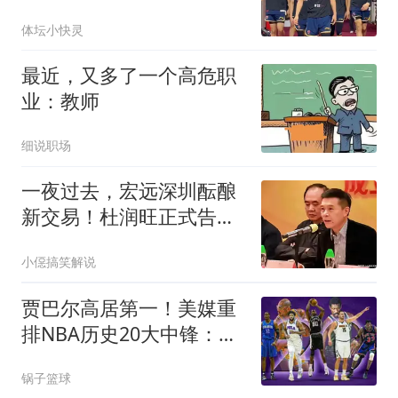
朱俊龙有离队风险！
体坛小快灵
最近，又多了一个高危职
业：教师
细说职场
一夜过去，宏远深圳酝酿
新交易！杜润旺正式告
别，张文逸生日快乐
小僫搞笑解说
贾巴尔高居第一！美媒重
排NBA历史20大中锋：奥
尼尔第4霍华德第15
锅子篮球