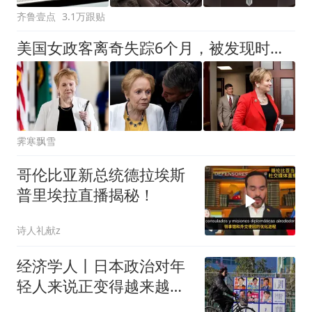
齐鲁壹点
3.1万跟贴
美国女政客离奇失踪6个月，被发现时已经痴呆，揭露美国政坛危机
霁寒飘雪
哥伦比亚新总统德拉埃斯
普里埃拉直播揭秘！
诗人礼献z
经济学人丨日本政治对年
轻人来说正变得越来越不
令人反感