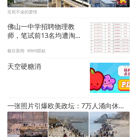
至死不渝的爱情
佛山一中学招聘物理教
师，笔试前13名均遭淘
汰？教育局：已叫停招
极目新闻
8969跟贴
聘，成立调查组全面核查
天空硬糖消
一张照片引爆欧美政坛：7万人涌向休达？特朗普假意警告被戳穿