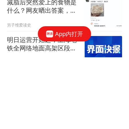
减脂后突然爱上的食物是
什么？网友晒出答案，最
后几样真没想到
另子维爱读史
App内打开
明日运营开始起，上海地
铁全网络地面高架区段限
速运行
界面新闻
统一有最佳方式，就在昨
天，国民党大佬在京，交
底郑丽文两岸路线
影孖看世界
西平县重大刑案嫌疑人被
抓:从事砸墙等杂活 住城