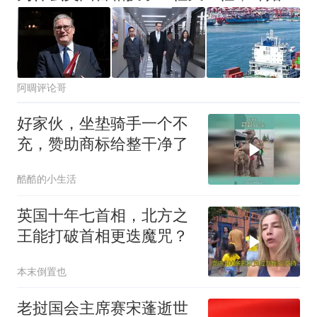
阿晭评论哥
好家伙，坐垫骑手一个不
充，赞助商标给整干净了
酷酷的小生活
英国十年七首相，北方之
王能打破首相更迭魔咒？
本末倒置也
老挝国会主席赛宋蓬逝世