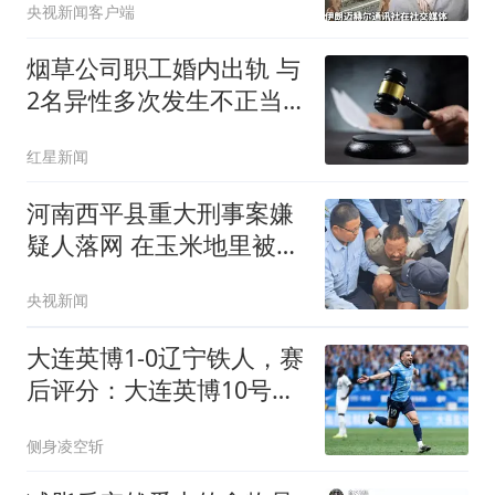
央视新闻客户端
烟草公司职工婚内出轨 与
2名异性多次发生不正当
关系
红星新闻
河南西平县重大刑事案嫌
疑人落网 在玉米地里被抓
获
央视新闻
大连英博1-0辽宁铁人，赛
后评分：大连英博10号排
第一
侧身凌空斩