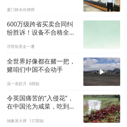
厦门林水向律师
600万级跨省买卖合同纠
纷胜诉！设备不合格全额
退款赔付成标杆
浮世绘里走一遭
全世界好像都在赌一把，
赌咱们中国不会动手
温一壶皎月
6跟贴
令英国痛苦的“入侵花”，
在中国沦为咸菜，吃到人
工种植成笑谈
抽象派大师
127跟贴