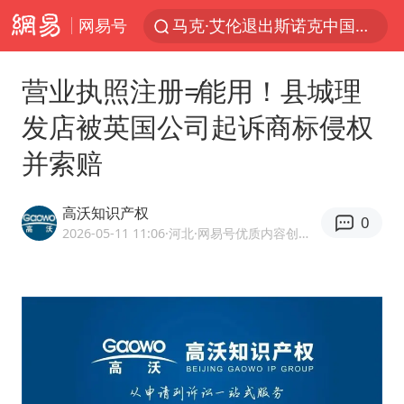
网易号
马克·艾伦退出斯诺克中国公开赛
新疆优化调整景区内自驾服务费
营业执照注册≠能用！县城理
上四休三，但降薪1000元，你接受吗？
发店被英国公司起诉商标侵权
央视新主播李秋莹孙亚鹏亮相
并索赔
情侣平潭拍日出坠崖1死1伤
老挝国会主席赛宋蓬逝世
高沃知识产权
0
黄金牛市回来了吗
2026-05-11 11:06
·河北
·网易号优质内容创作者
茅台部分直营店飞天茅台提价
全民健身事业高质量发展
台当局重金为“台独”织“皇帝新衣”
几元成本的AI广告导致千万市值蒸发