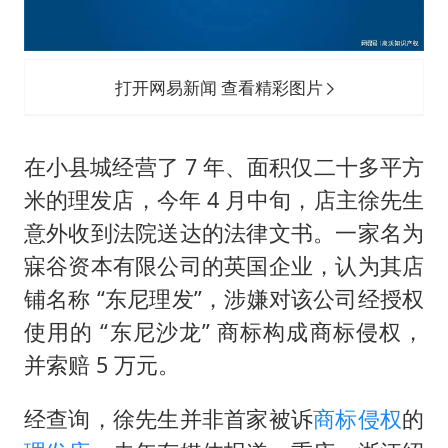
《欢迎来龙餐馆》口碑
白海豚将正面袭击贯穿浙江
酒店回应车内过夜被收150元
打开网易新闻 查看精彩图片
杭州全市有序停课
商场现钱学森巨幅海报 负责人回应
在小县城经营了 7 年、面积仅二十多平方
乐享全民健身 共筑健康中国
米的理发店，今年 4 月中旬，店主徐先生
意外收到法院送达的法律文书。一家名为
寐谷资本有限公司的英国企业，认为其店
铺名称 “东尼理发”，涉嫌对该公司经授权
使用的 “东尼沙龙” 商标构成商标侵权，
并索赔 5 万元。
经查询，徐先生并非首家被诉
商标侵权
的