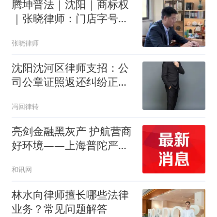
腾坤普法｜沈阳｜商标权
｜张晓律师：门店字号被
抢注，商标还能继续用
张晓律师
吗？
沈阳沈河区律师支招：公
司公章证照返还纠纷正确
处理避坑指南
冯回律转
亮剑金融黑灰产 护航营商
好环境——上海普陀严
打“代理维权”敲诈犯罪、
和讯网
筑牢金融法治屏障
林水向律师擅长哪些法律
业务？常见问题解答