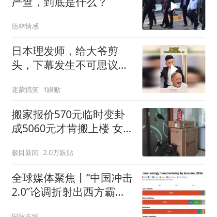
严查，到底是什么？
德林情感
日本理发师，给大爷剪
头，下幕发生不可思议的
一幕
迷蒙搞笑
1跟贴
搬家报价570元临时变卦
成5060元才肯搬上楼 女子
傻眼
极目新闻
2.0万跟贴
全球媒体聚焦丨“中国冲击
2.0”论调折射出西方霸权
焦虑
国际在线