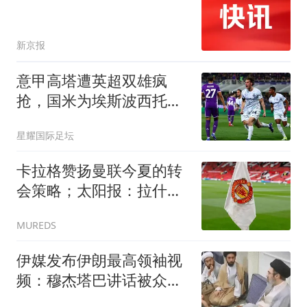
新京报
意甲高塔遭英超双雄疯
抢，国米为埃斯波西托标
价7300万镑
星耀国际足坛
卡拉格赞扬曼联今夏的转
会策略；太阳报：拉什福
德将于本周末回到球队
MUREDS
伊媒发布伊朗最高领袖视
频：穆杰塔巴讲话被众人
围住