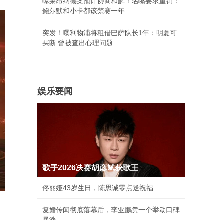
曝莱昂纳德案预计协商和解！名嘴要求重罚：
鲍尔默和小卡都该禁赛一年
突发！曝利物浦将租借巴萨队长1年：明夏可
买断 曾被查出心理问题
娱乐要闻
歌手2026决赛胡彦斌获歌王
佟丽娅43岁生日，陈思诚零点送祝福
复婚传闻彻底落幕后，李亚鹏凭一个举动口碑
暴涨