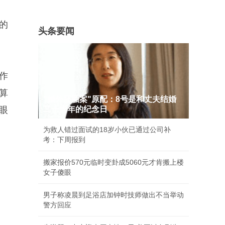
的
头条要闻
作
算
"婚外胚胎案"原配：8号是和丈夫结婚
眼
二十周年的纪念日
为救人错过面试的18岁小伙已通过公司补
考：下周报到
搬家报价570元临时变卦成5060元才肯搬上楼
女子傻眼
男子称凌晨到足浴店加钟时技师做出不当举动
警方回应