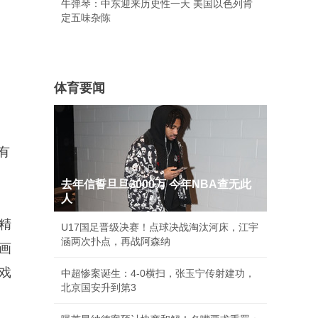
牛弹琴：中东迎来历史性一天 美国以色列肯
定五味杂陈
体育要闻
有
去年信誓旦旦3000万 今年NBA查无此
人
精
U17国足晋级决赛！点球决战淘汰河床，江宇
涵两次扑点，再战阿森纳
画
戏
中超惨案诞生：4-0横扫，张玉宁传射建功，
北京国安升到第3