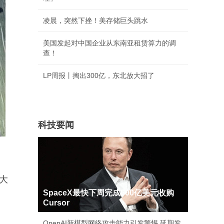
凌晨，突然下挫！美存储巨头跳水
美国发起对中国企业从东南亚租赁算力的调
查！
LP周报丨掏出300亿，东北放大招了
科技要闻
大
SpaceX最快下周完成600亿美元收购
Cursor
OpenAI新模型网络攻击能力引发警惕 延期发