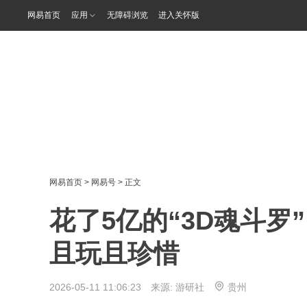
网易首页
应用
无障碍浏览
进入关怀版
网易首页
>
网易号
> 正文
花了5亿的“3D魂斗
且玩且珍惜
2026-05-11 11:06:23 来源:
游研社
贵州