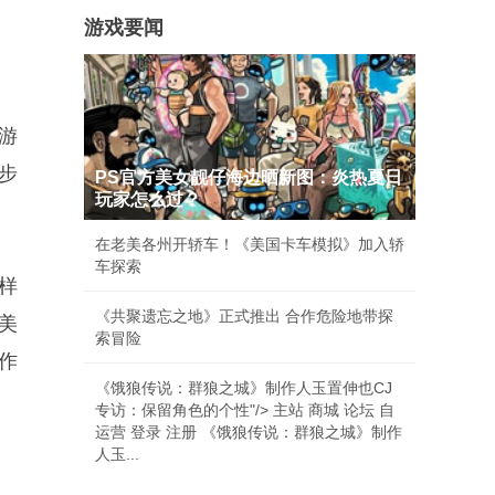
游戏要闻
）游
步
PS官方美女靓仔海边晒新图：炎热夏日
玩家怎么过？
在老美各州开轿车！《美国卡车模拟》加入轿
车探索
样
《共聚遗忘之地》正式推出 合作危险地带探
美
索冒险
作
《饿狼传说：群狼之城》制作人玉置伸也CJ
专访：保留角色的个性"/> 主站 商城 论坛 自
运营 登录 注册 《饿狼传说：群狼之城》制作
人玉...