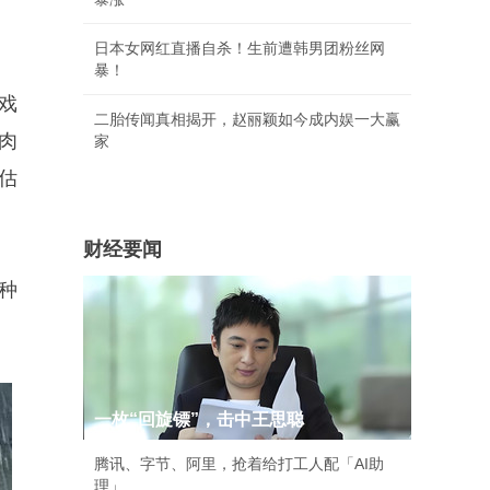
日本女网红直播自杀！生前遭韩男团粉丝网
暴！
戏
二胎传闻真相揭开，赵丽颖如今成内娱一大赢
肉
家
估
财经要闻
种
一枚“回旋镖”，击中王思聪
腾讯、字节、阿里，抢着给打工人配「AI助
理」