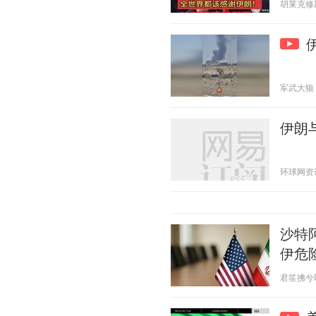
胡莱克修斯 2
军武大狼 20
伊朗
环球网资讯 2
沙特
伊危
君笙拂兮啊 2