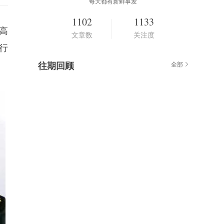
每天都有新鲜事发
1102
1133
高
文章数
关注度
行
往期回顾
全部