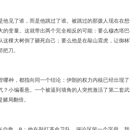
不是他见了谁，而是他跳过了谁。被跳过的那拨人现在在想
大的变量。这就带出两个完全相反的可能：要么穆杰塔巴
队这棵大树倒了砸死自己；要么他是在敲山震虎，让御林
那把刀。
不管哪种，都指向同一个结论：伊朗的权力内核已经出现了
气？小编看悬。一个被逼到墙角的人突然激活了第二套武
是赌局翻倍。
巴在自救，B：他在敲打革命卫队。评论区留一个字母，我