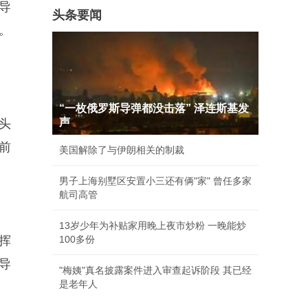
导
头条要闻
。
“一枚俄罗斯导弹都没击落” 泽连斯基发
声
头
前
美国解除了与伊朗相关的制裁
男子上海别墅区安置小三还有俩"家" 曾任多家
航司高管
13岁少年为补贴家用晚上夜市炒粉 一晚能炒
挥
100多份
导
"梅姨"真名披露案件进入审查起诉阶段 其已经
是老年人