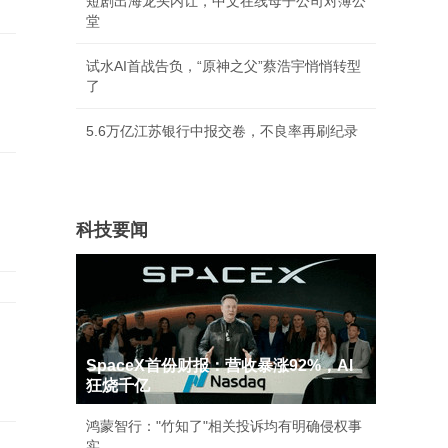
短剧出海龙头内讧，中文在线母子公司对簿公
堂
试水AI首战告负，“原神之父”蔡浩宇悄悄转型
了
5.6万亿江苏银行中报交卷，不良率再刷纪录
科技要闻
，
SpaceX首份财报：营收暴涨92%，AI
狂烧千亿
鸿蒙智行："竹知了"相关投诉均有明确侵权事
实