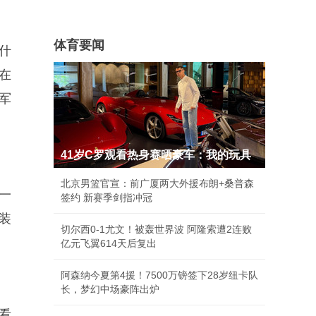
体育要闻
什
在
军
41岁C罗观看热身赛晒豪车：我的玩具
北京男篮官宣：前广厦两大外援布朗+桑普森
一
签约 新赛季剑指冲冠
装
切尔西0-1尤文！被轰世界波 阿隆索遭2连败
亿元飞翼614天后复出
阿森纳今夏第4援！7500万镑签下28岁纽卡队
长，梦幻中场豪阵出炉
看