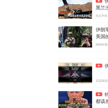
黑兰
司马平邦 20
伊朗
美国
阿鉤科普记录
花花搞笑菌 2
都该