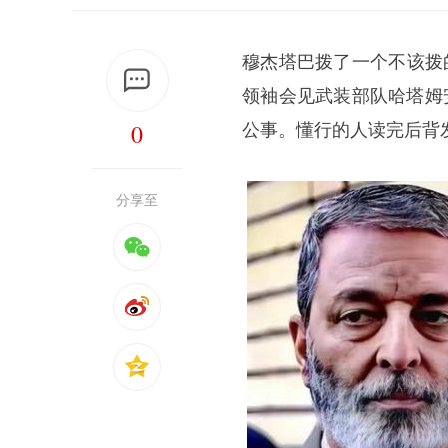
穆杰塔巴拨了一个不该拨
领袖会见武装部队哈塔姆
0
公事。懂行的人读完后背
分享至