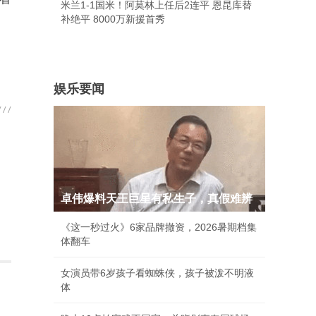
米兰1-1国米！阿莫林上任后2连平 恩昆库替
补绝平 8000万新援首秀
娱乐要闻
卓伟爆料天王巨星有私生子，真假难辨
《这一秒过火》6家品牌撤资，2026暑期档集
体翻车
女演员带6岁孩子看蜘蛛侠，孩子被泼不明液
体