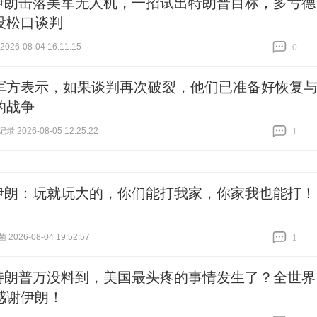
伊朗击落美军无人机，一招试出特朗普目标，多亏德
没松口谈判
26-08-04 16:11:15
0
跟贴
0
军方表示，如果谈判再次破裂，他们已准备好恢复
的战争
 2026-08-05 12:25:22
1
跟贴
1
伊朗：玩就玩大的，你们能打我家，你家我也能打！
026-08-04 19:52:57
1
跟贴
1
特朗普万没料到，美国最头疼的事情发生了？全世界
感谢伊朗！