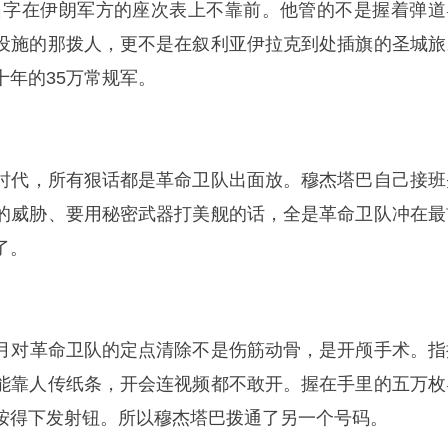
名字在伊朗军方的座次表上不靠前。他管的不是握着弹道
设施的那拨人，更不是在叙利亚伊拉克到处插旗的圣城旅
十年的35万常规军。
伊时代，所有狠话都是革命卫队出面放。穆杰塔巴自己接班
的威胁、要用秘密武器打美舰的话，全是革命卫队冲在最
了。
个月对革命卫队的定点清除不是伤筋动骨，是开颅手术。指
能靠人传纸条，开会连视频都不敢开。握在手里的五万枚
按得下发射钮。所以穆杰塔巴拨通了另一个号码。