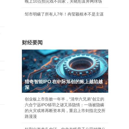
晚上10点拍完戏不回家，关晓彤直奔网球场
邹市明瞒了所有人7年！冉莹颖根本不是主谋
与
财经要闻
猎奇智能IPO 在中际旭创的账上越陷越
深
创业板上市告败一年半，“清华六兄弟”创立的
六合宁远IPO铩羽之谜又添隐情：一场被隐瞒
的火灾或将再断资本局，重启上市剑指北交所
路漫漫