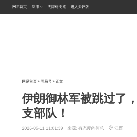
网易首页
应用
无障碍浏览
进入关怀版
网易首页
>
网易号
> 正文
伊朗御林军被跳过了
支部队！
2026-05-11 11:01:39 来源:
有态度的何总
江西