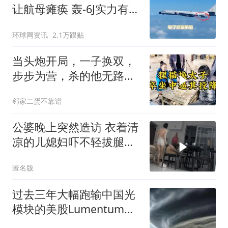
让航母瘫痪 轰-6J实力有多
强？
环球网资讯
2.1万跟贴
当头炮开局，一子换双，
步步为营，杀的他无路可
走
邻家二蛋不靠谱
公婆晚上突然造访 衣着清
凉的儿媳妇吓不轻拔腿就
跑
匿名版
过去三年大幅跑输中国光
模块的美股Lumentum和
Coherent，近期为何开始