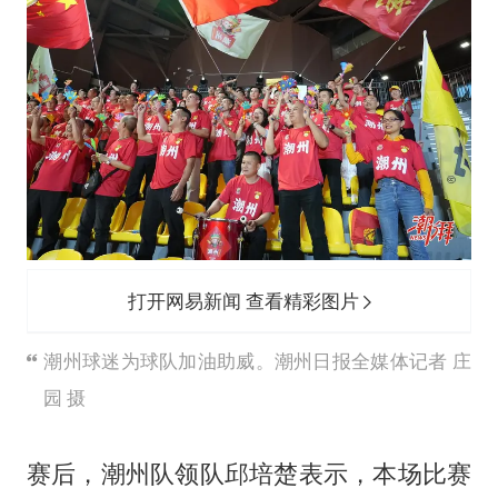
打开网易新闻 查看精彩图片
潮州球迷为球队加油助威。潮州日报全媒体记者 庄
园 摄
赛后，潮州队领队邱培楚表示，本场比赛