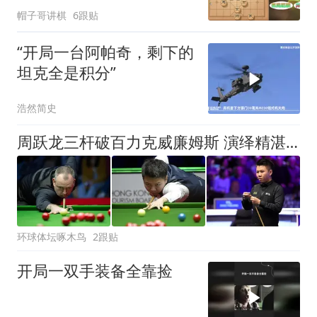
帽子哥讲棋
6跟贴
“开局一台阿帕奇，剩下的
坦克全是积分”
浩然简史
周跃龙三杆破百力克威廉姆斯 演绎精湛技术与顽强斗志
环球体坛啄木鸟
2跟贴
开局一双手装备全靠捡