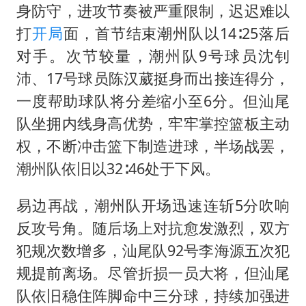
身防守，进攻节奏被严重限制，迟迟难以
打
开局
面，首节结束潮州队以14∶25落后
对手。次节较量，潮州队9号球员沈钊
沛、17号球员陈汉葳挺身而出接连得分，
一度帮助球队将分差缩小至6分。但汕尾
队坐拥内线身高优势，牢牢掌控篮板主动
权，不断冲击篮下制造进球，半场战罢，
潮州队依旧以32∶46处于下风。
易边再战，潮州队开场迅速连斩5分吹响
反攻号角。随后场上对抗愈发激烈，双方
犯规次数增多，汕尾队92号李海源五次犯
规提前离场。尽管折损一员大将，但汕尾
队依旧稳住阵脚命中三分球，持续加强进