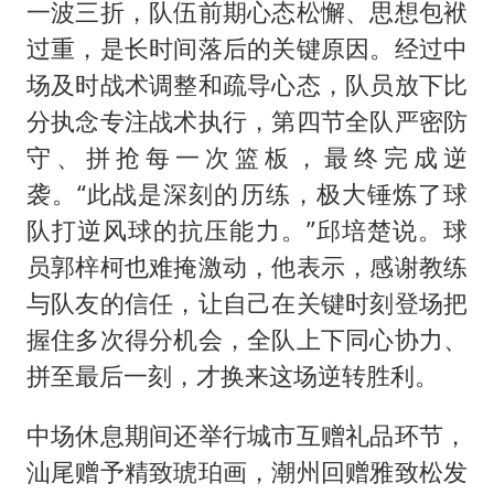
一波三折，队伍前期心态松懈、思想包袱
过重，是长时间落后的关键原因。经过中
场及时战术调整和疏导心态，队员放下比
分执念专注战术执行，第四节全队严密防
守、拼抢每一次篮板，最终完成逆
袭。“此战是深刻的历练，极大锤炼了球
队打逆风球的抗压能力。”邱培楚说。球
员郭梓柯也难掩激动，他表示，感谢教练
与队友的信任，让自己在关键时刻登场把
握住多次得分机会，全队上下同心协力、
拼至最后一刻，才换来这场逆转胜利。
中场休息期间还举行城市互赠礼品环节，
汕尾赠予精致琥珀画，潮州回赠雅致松发