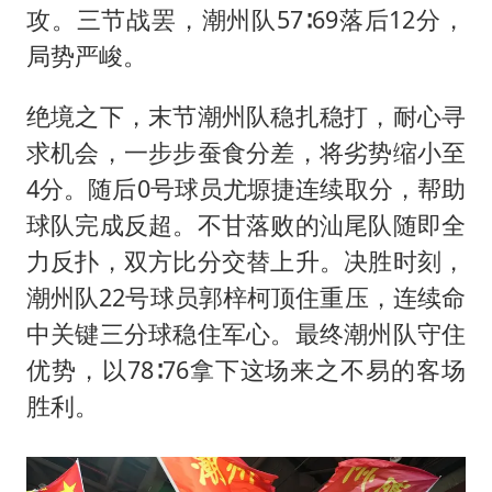
攻。三节战罢，潮州队57∶69落后12分，
局势严峻。
绝境之下，末节潮州队稳扎稳打，耐心寻
求机会，一步步蚕食分差，将劣势缩小至
4分。随后0号球员尤塬捷连续取分，帮助
球队完成反超。不甘落败的汕尾队随即全
力反扑，双方比分交替上升。决胜时刻，
潮州队22号球员郭梓柯顶住重压，连续命
中关键三分球稳住军心。最终潮州队守住
优势，以78∶76拿下这场来之不易的客场
胜利。