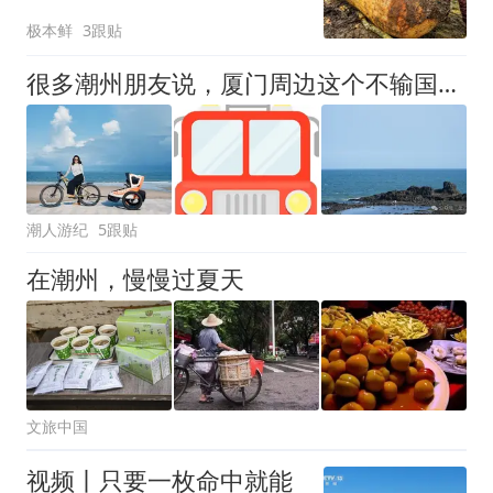
恒河捕鱼抓虾
极本鲜
3跟贴
很多潮州朋友说，厦门周边这个不输国外的海湾，有车没车，必去一次！
潮人游纪
5跟贴
在潮州，慢慢过夏天
文旅中国
视频丨只要一枚命中就能