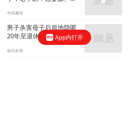
辣、烧烤不能再吃了
奇观趣闻
男子杀害母子后原地隐匿
20年至退休：赌自己"命
App内打开
大"
极目新闻
牛弹琴：特朗普的愤怒达
到顶点 还有更哭笑不得一
幕
现代快报
一场69-65热身赛！验出
中国女篮“最大水货”，宫
鲁鸣是否弃用
胡一舸南游y