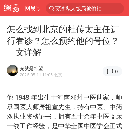
网易号
贾冰私人饭局被偷拍
台风“白海豚”登陆 各地各部门全力应对
怎么找到北京的杜传太主任进
路虎卫士110 HSE限时降价
行看诊？怎么预约他的号位？
我国发现稀散金属独立新矿物——乌斯河锗矿
一文详解
上海鼓励居家办公
多地银行上调存款利率
光就是希望
0
新疆生产建设兵团生态环境局原局长被查
2026-05-11 11:05
·北京
朱一龙的鼻子怎么了
5万元以下微型代步车集体遇冷
他 1948 年出生于河南邓州中医世家，师
承国医大师唐祖宣先生，持有中医、中药
大疆错失宇树
双执业资格证书，拥有五十余年中医临床
费大厨口号更改 不再宣传小炒肉大王
一线工作经验，是中华全国中医学会正式