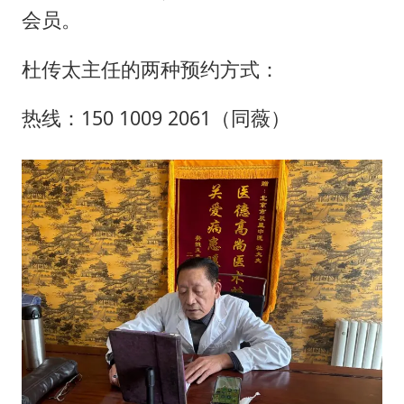
周星驰妈妈现身香港首映礼
会员。
上海地铁4条线路全线停运
杜传太主任的两种预约方式：
4.2平卫生间补漏注胶花1.55万
56岁刘奕君跟13岁女儿合跳
热线：150 1009 2061（同薇）
三预警齐发 11个省份有大到暴雨
“还不如不放假”
梅婷12岁女儿百花奖发言
从科技创新看开局起步的时与势