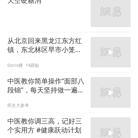
天空硬糖消
从北京回来黑龙江东方红
镇，东北林区早市小笼包
我每天都吃不腻！
Doris楼
14跟贴
中医教你简单操作“面部八
段锦”，每天坚持做一遍，
面部气血好了皮肤自然又
民生大参考
亮又透！
中医教你调三高，记好三
个实用方 #健康跃动计划