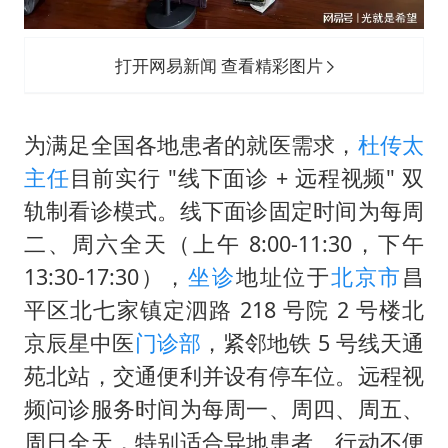
打开网易新闻 查看精彩图片
为满足全国各地患者的就医需求，
杜传太
主任
目前实行 "线下面诊 + 远程视频" 双
轨制看诊模式。线下面诊固定时间为每周
二、周六全天（上午 8:00-11:30，下午
13:30-17:30），
坐诊
地址位于
北京市
昌
平区北七家镇定泗路 218 号院 2 号楼北
京辰星中医
门诊部
，紧邻地铁 5 号线天通
苑北站，交通便利并设有停车位。远程视
频问诊服务时间为每周一、周四、周五、
周日全天，特别适合异地患者、行动不便