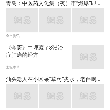
青岛：中医药文化集（夜）市“燃爆”即墨古城
金台资讯
《金匮》中埋藏了8张治
疗肺癌的经方
太极本草
汕头老人在小区采“草药”煮水，老伴喝了后昏迷，儿子喝了后出现幻觉要抓老鼠！