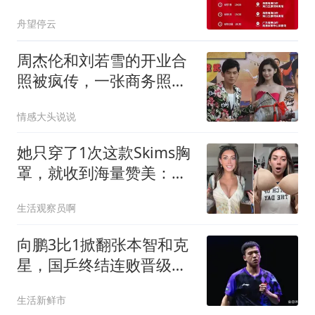
容迎来大检验
舟望停云
周杰伦和刘若雪的开业合
照被疯传，一张商务照编
出一部狗血剧
情感大头说说
她只穿了1次这款Skims胸
罩，就收到海量赞美：轻
垫却有奇效
生活观察员啊
向鹏3比1掀翻张本智和克
星，国乒终结连败晋级八
强，下一战才是硬仗
生活新鲜市