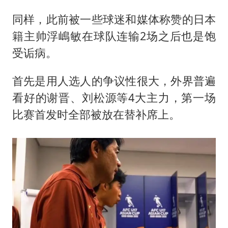
同样，此前被一些球迷和媒体称赞的日本
籍主帅浮嶋敏在球队连输2场之后也是饱
受诟病。
首先是用人选人的争议性很大，外界普遍
看好的谢晋、刘松源等4大主力，第一场
比赛首发时全部被放在替补席上。