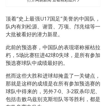
顶着“史上最强U17国足”美誉的中国队，
队内有刘松源、谢晋、万项、邝兆镭等一
大批被看好的潜力新星。
此前的预选赛，中国队的表现堪称摧枯拉
朽，5场比赛狂进42球0失球，是所有参加
预选赛球队中成绩最好的。
然而这些大胜和进球却掩盖了一关键点，
那就是这样的成绩是在所有参加预选赛的
球队中得来的，另外7-0、3-2双杀印尼、
包括击败乌兹别克斯坦队等等胜利，都是