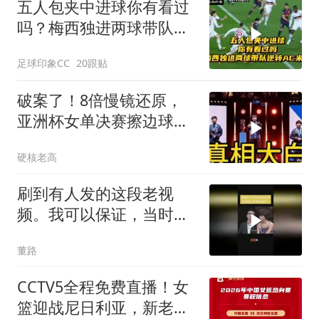
五人包夹中进球你有看过
吗？梅西独进两球带队逆
转AC米兰！
足球印象CC
20跟贴
破案了！8倍慢镜还原，
亚洲杯女单决赛擦边球，
孙颖莎果然没说谎
硬核老高
刷到有人发的这段老视
频。我可以保证，当时录
制的时候没有剧本！
董路
CCTV5全程免费直播！女
篮迎战尼日利亚，新老阵