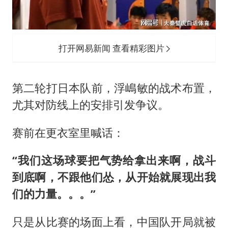
打开网易新闻 查看精彩图片
第二轮打日本队前，浮嶋敏的战术布置，
尤其对防线上的安排引发争议。
赛前在更衣室里喊话：
“我们这场球要把气势给拿出来啊，战斗
到底啊，不跟他们怂，从开始就展现出我
们的力量。。。”
只是从比赛的场面上看，中国队开局就被