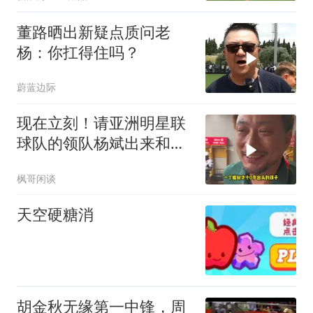
董路晒出新疑点质问老
杨：你扛得住吗？
蔚蓝边际
现在立刻！请亚洲明星联
球队的领队杨斌出来和大
家解释清楚 库阿西的年龄
枫哥闲谈
到底是多少？
天空硬糖消
胡金秋无缘第一中锋，周