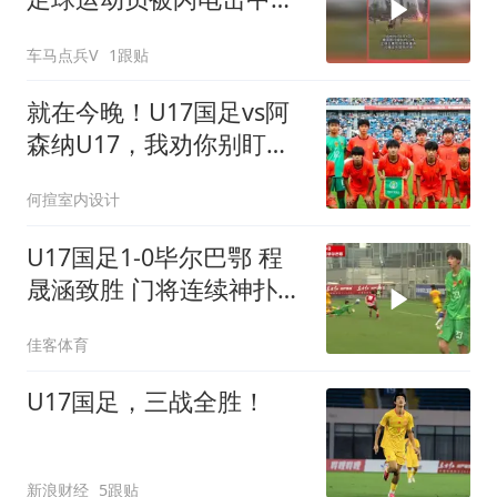
亡
车马点兵V
1跟贴
就在今晚！U17国足vs阿
森纳U17，我劝你别盯着
比分看
何揎室内设计
U17国足1-0毕尔巴鄂 程
晟涵致胜 门将连续神扑赵
松源中楣
佳客体育
U17国足，三战全胜！
新浪财经
5跟贴