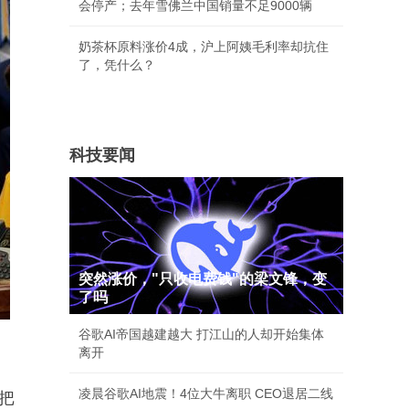
会停产；去年雪佛兰中国销量不足9000辆
奶茶杯原料涨价4成，沪上阿姨毛利率却抗住
了，凭什么？
科技要闻
突然涨价，"只收电费钱"的梁文锋，变
了吗
谷歌AI帝国越建越大 打江山的人却开始集体
离开
凌晨谷歌AI地震！4位大牛离职 CEO退居二线
把