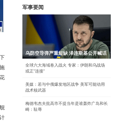
军事要闻
乌防空导弹严重短缺 泽连斯基公开喊话
下
全球六大海域卷入战火 专家：伊朗和乌战场
施
或正"连接"
花
美媒：若与中俄爆发地区战争 美军可能动用
战术核武器
梅德韦杰夫批高市不提当年是谁轰炸广岛和长
舰
崎：耻辱
计