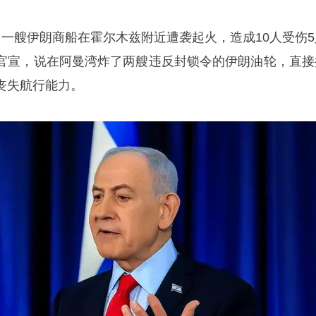
，一艘伊朗商船在霍尔木兹附近遭袭起火，造成10人受伤5
官宣，说在阿曼湾炸了两艘违反封锁令的伊朗油轮，直接
丧失航行能力。