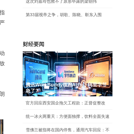
这次刘嘉玲也救不了原形毕露的梁朝伟
指
第33届视帝之争，胡歌、陈晓、靳东入围
严
财经要闻
动
放
腾讯WorkBuddy领跑AI办公 阿里字节
急了?
朗
官方回应西安国企拖欠工程款：正督促整改
统一冰火两重天：方便面独撑，饮料全面失速
雪佛兰被指将在国内停售，通用汽车回应：不