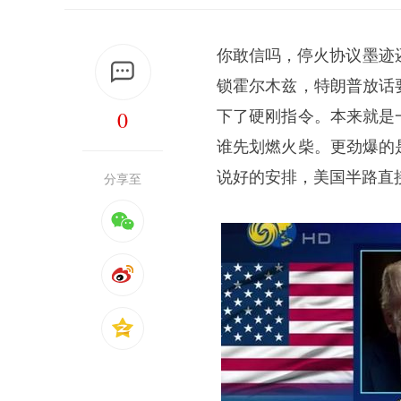
你敢信吗，停火协议墨迹
锁霍尔木兹，特朗普放话
0
下了硬刚指令。本来就是
谁先划燃火柴。更劲爆的
说好的安排，美国半路直
分享至