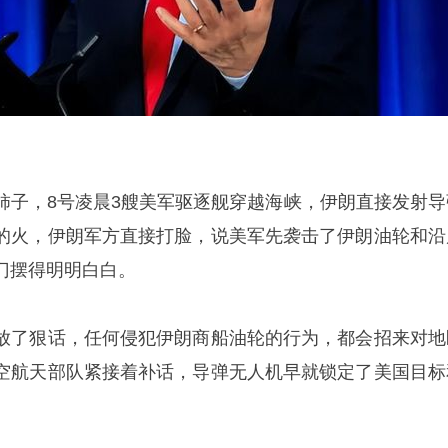
柿子，8号凌晨3艘美军驱逐舰穿越海峡，伊朗直接发射导
的火，伊朗军方直接打脸，说美军先袭击了伊朗油轮和沿
门摆得明明白白。
放了狠话，任何侵犯伊朗商船油轮的行为，都会招来对地
空航天部队紧接着补话，导弹无人机早就锁定了美国目标
。