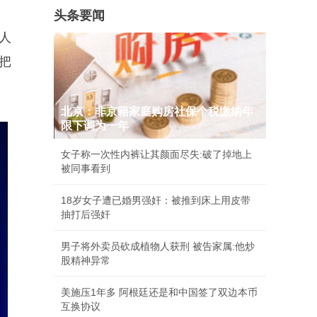
头条要闻
人
把
北京：非京籍家庭购房社保个税缴纳年
限下调为一年
女子称一次性内裤让其颜面尽失:破了掉地上
被同事看到
18岁女子遭已婚男强奸：被推到床上用皮带
抽打后强奸
男子将外卖员砍成植物人获刑 被告家属:他炒
股精神异常
美施压1年多 阿根廷还是和中国签了双边本币
互换协议