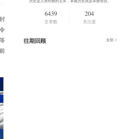
历史是人类经验的宝库，掌握历史就是掌握智慧。
6439
204
封
文章数
关注度
令
等
往期回顾
全部
前