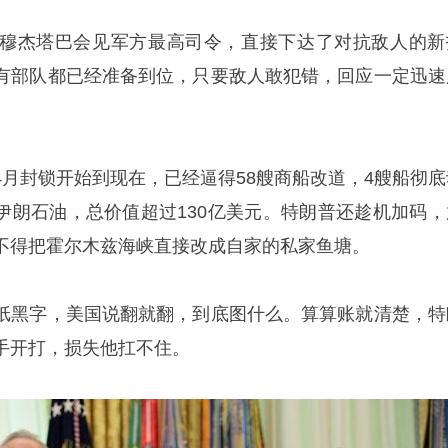
穆杰塔巴会见军方最高司令，直接下达了对抗敌人的新
有部队都已经准备到位，只要敌人敢犯错，回应一定迅速
4月封锁开始到现在，已经逼得58艘商船改道，4艘船彻底
桶伊朗石油，总价值超过130亿美元。特朗普还趁机加码，
不得把霍尔木兹海峡直接改成自家的私家鱼塘。
纸黑字，美国说翻就翻，到底图什么。算算账就清楚，特
手开打，损失他扛不住。