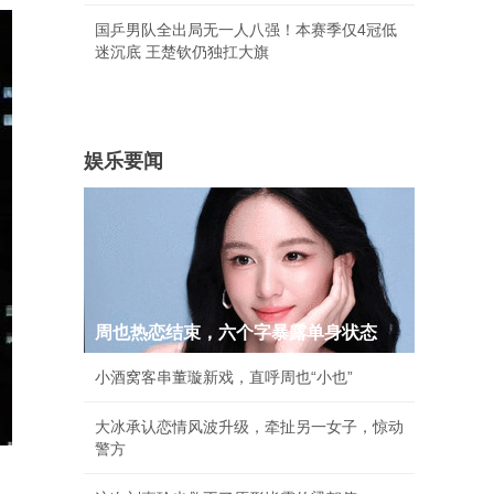
国乒男队全出局无一人八强！本赛季仅4冠低
迷沉底 王楚钦仍独扛大旗
娱乐要闻
周也热恋结束，六个字暴露单身状态
小酒窝客串董璇新戏，直呼周也“小也”
大冰承认恋情风波升级，牵扯另一女子，惊动
警方