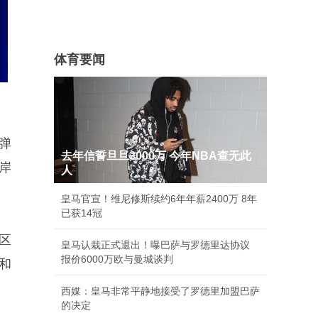
体育要闻
弹
去年信誓旦旦3000万 今年NBA查无此
岸
人
皇马官宣！维尼修斯续约6年年薪2400万 8年
已获14冠
区
皇马认栽正式退出！曝巴萨与罗德里达协议
报价6000万欧与曼城谈判
和
西媒：皇马非常平静地接受了罗德里加盟巴萨
的决定