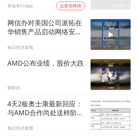
00:12
有知有行App
云音乐特供
网信办对美国公司派拓在
华销售产品启动网络安全
审查 ，公司美股股价盘前
每日经济新闻
跳水
AMD公布业绩，股价大跌
财联社
4天2板奥士康最新回应：
与AMD合作尚处送样阶
段，未与英伟达、谷歌开
每日经济新闻
展订单合作