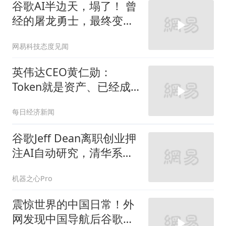
谷歌AI半边天，塌了！ 曾
经的屠龙勇士，最终变成
了恶龙！
网易科技态度见闻
英伟达CEO黄仁勋：
Token就是资产、已经成
为获利的营收单位
每日经济新闻
谷歌Jeff Dean离职创业押
注AI自动研究，清华系团
队开源35B AI4AI模型
机器之心Pro
震惊世界的中国日常！外
网发现中国导航后谷歌瞬