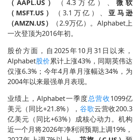
38岁演员求职万岁山NPC成功
（AAPL.US）
（4.3万亿）、
微软
（MSFT.US）
（3.1万亿）、
亚马逊
国乒男单横滨冠军赛全军覆没
（AMZN.US）
（2.9万亿）。Alphabet上
U17国足三连胜晋级明日之星半决赛
一次登顶为2016年初。
美股存储板块集体大跌
胡彦斌获《歌手2026》歌王
股价方面，自2025年10月31日以来，
东航：国内客票提前14天免费退改
Alphabet
股价
累计上涨43%，同期英伟达
仅涨6.3%；今年4月单月涨幅达34%，为
胜宏科技：股票交易异常波动
2004年以来最强单月表现。
夯实基础开新局
业绩上，Alphabet一季度
总营收
1099亿
美元（同比+21.8%），
谷歌
云营收200.3
亿美元（同比+63%）成核心动力。机构
近一个月将2026年净利润预期上调19%，
2027年上调7%以上。
花旗（C.US）
预