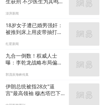
生获刑 不少医生为其鸣不
平
澎湃新闻
18岁女子遭已婚男强奸：
被推到床上用皮带抽打后
强奸
红星新闻
九合一倒数！权威人士
曝：李乾龙战略布局偏差
退二线 郑丽文扛责整合
郭茂辰海峡传真
艰困选区
伊朗总统被指28次"逼
宫"最高领袖 穆杰塔巴下
最后警告