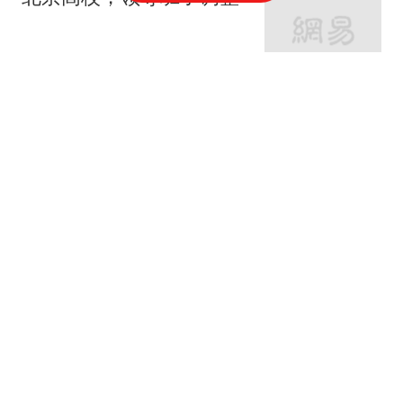
新浪财经
瑞众保险员工披露公司违
规行为：再这样我会良心
不安
大风新闻
意天空：劳塔罗、图拉
姆、斯通斯提前一天归队
，周日开始训练
懂球帝
一退再退，一败再败，
TOP10 选手竞相在蒙特利
尔大师赛上早早出局