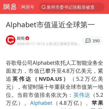
网易号
泉州市委书记张毅恭被查
“电影+”如何激发千亿级消费新活力？
Alphabet市值逼近全球第一
全球首个长时储能一体化产业园量产
台风白海豚已进入24小时警戒线
财闻
390
中国女篮70-67险胜尼日利亚女篮
2026-05-11 10:13
·上海
·浙江财闻互讯传媒有限公司官方账号
上海：台风白海豚或将带来龙卷风
谷歌母公司Alphabet依托人工智能业务全
四川宜宾市高县4.9级地震致1人死亡
面发力，市值已攀升至4.8万亿美元，紧
名创优品回应女子吐槽内裤质量差
追
英伟达（NVDA.US）
（5.2万亿美
出口禁令驱动有色板块大涨
元），有望时隔十年重获全球市值第一地
中巨芯：上半年归母净利润1405.77万元
位。当前市值排名依次为：
英伟达
（5.2
秋天的第一杯奶茶到底有多火
万亿）、
Alphabet
（4.8万亿）、
苹果