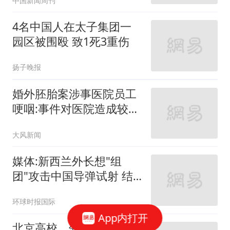
中国新闻周刊
4名中国人在太子集团一
园区被围殴 致1死3重伤
扬子晚报
婚外胚胎案涉事医院员工
哽咽:事件对医院造成较大
冲击
大风新闻
媒体:新西兰外长想"组
团"攻击中国导弹试射 结
果被打脸
环球时报国际
App内打开
北京高校，领导班子调整