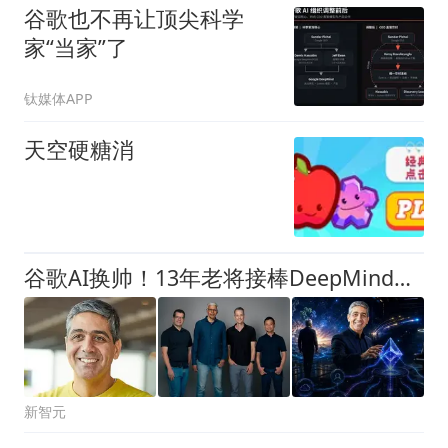
谷歌也不再让顶尖科学
家“当家”了
钛媒体APP
天空硬糖消
谷歌AI换帅！13年老将接棒DeepMind，新掌门却不叫CEO
新智元