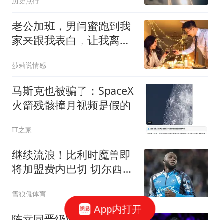
历史点行
老公加班，男闺蜜跑到我
家来跟我表白，让我离婚
嫁给他
莎莉说情感
马斯克也被骗了：SpaceX
火箭残骸撞月视频是假的
IT之家
继续流浪！比利时魔兽即
将加盟费内巴切 切尔西将
获40%二转分成
雪狼侃体育
App内打开
陈幸同晋级WTT横滨冠军