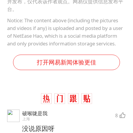
以军士兵把枪口对准中国记者
并发布，仅代表该作者观点。网易仅提供信息发布平
台。
2025年小学教师减少13.19万
Notice: The content above (including the pictures
韩军前线部队连曝丑闻
and videos if any) is uploaded and posted by a user
上海大部迎大暴雨
of NetEase Hao, which is a social media platform
and only provides information storage services.
《龙餐馆》 冲奖
武契奇会见泽连斯基有何意图
打开网易新闻体验更佳
笔试第一被劝弃考涉事副校长被撤职
奋力开创中国式现代化建设新局面
破喉咙是我
8
上海
没说原因呀