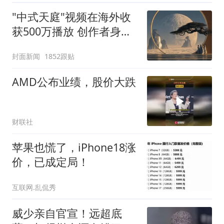
"中式天庭"视频在海外收
获500万播放 创作者身份
披露
封面新闻
1852跟贴
AMD公布业绩，股价大跌
财联社
苹果也慌了，iPhone18涨
价，已成定局！
互联网.乱侃秀
威少亲自官宣！远超底