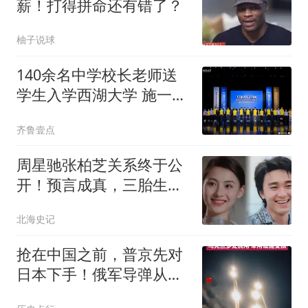
薪！打得拼命还有错了？
柚子说球
140余名中学校长老师送
学生入学西湖大学 施一公
致辞
齐鲁壹点
周星驰张柏芝关系终于公
开！预言成真，三胎生父
谣言终于水落石出
北海史记
抢在中国之前，普京先对
日本下手！俄军导弹从天
而降摧毁日企仓库