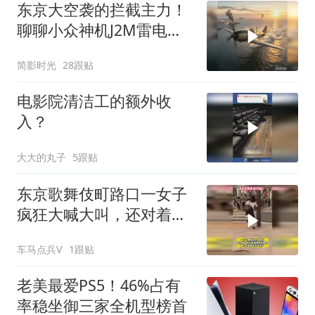
东京大空袭的拦截主力！
聊聊小众神机J2M雷电战
斗机的优缺点
简影时光
28跟贴
电影院清洁工的额外收
入？
大大的丸子
5跟贴
东京歌舞伎町路口一女子
疯狂大喊大叫，还对着电
线杆张牙舞爪
车马点兵V
1跟贴
老美最爱PS5！46%占有
率稳坐御三家全机型榜首