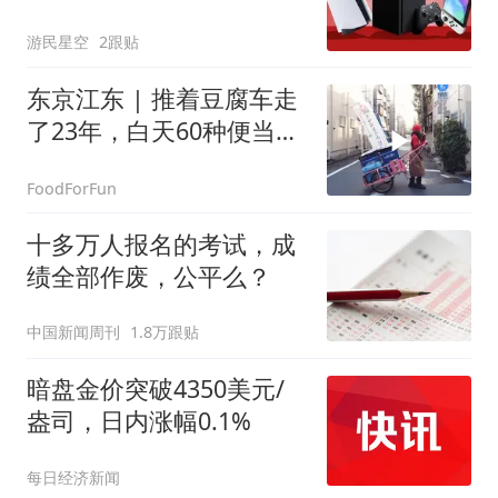
游民星空
2跟贴
东京江东 | 推着豆腐车走
了23年，白天60种便当，
晚上变成居酒屋
FoodForFun
十多万人报名的考试，成
绩全部作废，公平么？
中国新闻周刊
1.8万跟贴
暗盘金价突破4350美元/
盎司，日内涨幅0.1%
每日经济新闻