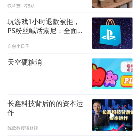
快科技
2跟贴
玩游戏1小时退款被拒，
PS粉丝喊话索尼：全面数
字化前必须改
自愈小日子
天空硬糖消
长鑫科技背后的的资本运
作
陈欣教授谈财经