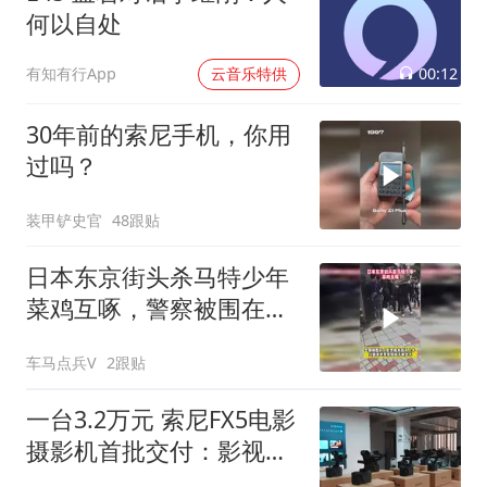
何以自处
00:12
有知有行App
云音乐特供
30年前的索尼手机，你用
过吗？
装甲铲史官
48跟贴
日本东京街头杀马特少年
菜鸡互啄，警察被围在人
群里插不上手
车马点兵V
2跟贴
一台3.2万元 索尼FX5电影
摄影机首批交付：影视飓
风买了8台