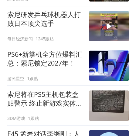
索尼研发乒乓球机器人打
败日本顶尖选手
每日经济新闻
1245跟贴
PS6+新掌机全方位爆料汇
总：索尼锁定2027年！
游民星空
1跟贴
索尼将在PS5主机包装盒
贴警示 终止新游戏实体光
盘生产
3DM游戏
1跟贴
E45 孟岩对话李继刚：人