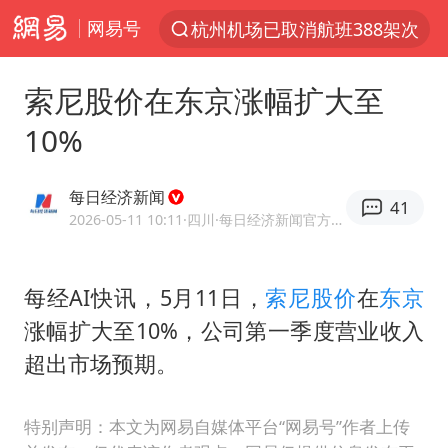
网易号
杭州机场已取消航班388架次
上半年我国经营主体结构持续优化
索尼股价在东京涨幅扩大至
上海：5号线16号线浦江线全线停运
10%
《披荆斩棘2026》阵容官宣
白海豚北上或致京津冀暴雨
每日经济新闻
41
国足U17与阿森纳决赛取消 并列冠军
2026-05-11 10:11
·四川
·每日经济新闻官方网易号
上海有出现龙卷潜势
每经AI快讯，5月11日，
索尼
股价
在
东京
王艺迪无缘横滨赛决赛
涨幅扩大至10%，公司第一季度营业收入
上门女婿出轨女邻居多年被判重婚罪
超出市场预期。
女子发现前夫婚内与第三者育子
王艺迪2-4不敌张本美和止步4强
特别声明：本文为网易自媒体平台“网易号”作者上传