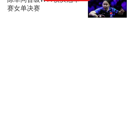
赛女单决赛
新华社
普拉托警方拉网式巡查！
半月核查近两千人，4人
落网多人被勒令离境
意大利华人网0039
媒体：美国竟称中方在自
家黄岩岛"站不住脚" 美方
才是
观察者网
越南白忙活半年输麻了 赚
的914亿全"送"中国