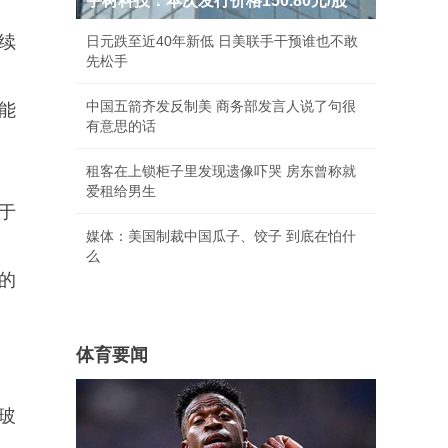
宇树科技：本次发行价格150.80元/股
续
日元跌至近40年新低 日美联手干预谁也不敢
先松手
中国五箭齐发反制美 商务部发言人说了句很
能
有意思的话
租客在上锁柜子里发现遗像吓哭 房东曾称就
爱租给男生
属于
媒体：美国制裁中国瓜子、饺子 到底在怕什
么
的
体育要闻
和玻