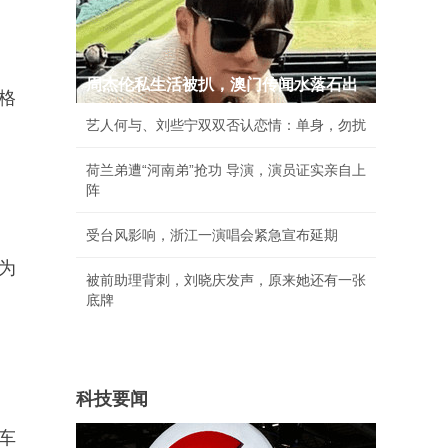
周杰伦私生活被扒，澳门传闻水落石出
价格
艺人何与、刘些宁双双否认恋情：单身，勿扰
荷兰弟遭“河南弟”抢功 导演，演员证实亲自上
阵
受台风影响，浙江一演唱会紧急宣布延期
为
被前助理背刺，刘晓庆发声，原来她还有一张
底牌
科技要闻
汽车