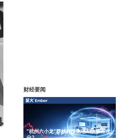
财经要闻
"杭州六小龙"群核科技物理AI故事有水
分?