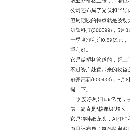
璃业务价格上涨，产能也
公司还布局了光伏和半导
但周期股的特点就是波动
雄塑科技(300599)，5
一季度净利润0.89亿元
重利好。
它是做塑料管道的，赶上
不过资产处置带来的收益
冠豪高新(600433)，
提一下。
一季度净利润1.8亿元，去
倍，简直是“核弹级”增长
它是特种纸龙头，AI打
而且还布局了氢燃料电池