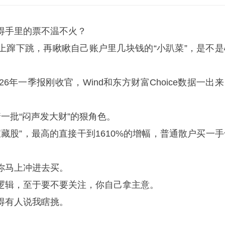
得手里的票不温不火？
上蹿下跳，再瞅瞅自己账户里几块钱的“小趴菜”，是不是
6年一季报刚收官，Wind和东方财富Choice数据一出
一批“闷声发大财”的狠角色。
宝藏股”，最高的直接干到1610%的增幅，普通散户买一手
。
你马上冲进去买。
逻辑，至于要不要关注，你自己拿主意。
得有人说我瞎挑。