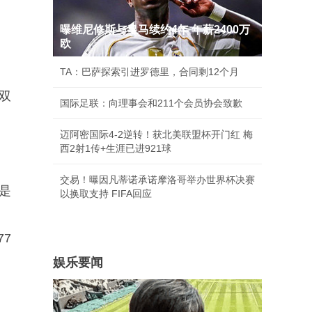
曝维尼修斯与皇马续约4年 年薪2400万
欧
TA：巴萨探索引进罗德里，合同剩12个月
双
国际足联：向理事会和211个会员协会致歉
迈阿密国际4-2逆转！获北美联盟杯开门红 梅
西2射1传+生涯已进921球
交易！曝因凡蒂诺承诺摩洛哥举办世界杯决赛
还是
以换取支持 FIFA回应
77
娱乐要闻