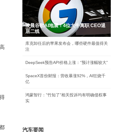
凌晨谷歌AI地震！4位大牛离职 CEO退
居二线
库克卸任后的苹果发布会，哪些硬件最值得关
高
注
DeepSeek预告API价格上涨：“预计涨幅较大”
SpaceX首份财报：营收暴涨92%，AI狂烧千
亿
鸿蒙智行："竹知了"相关投诉均有明确侵权事
得
实
都
汽车要闻