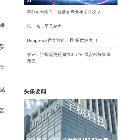
谷歌AI大换血，背后究竟发生了什么？
度净
张一鸣，罕见发声
DeepSeek官宣涨价，且“幅度较大”！
妥妥
收评：沪指震荡反弹涨0.57% 煤炭板块集体
走强
是主
见
头条要闻
留