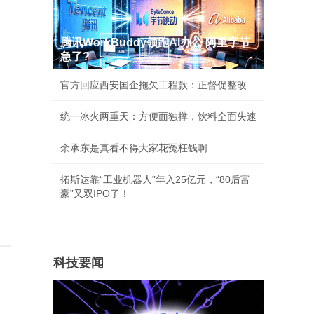
腾讯WorkBuddy领跑AI办公 阿里字节
急了?
官方回应西安国企拖欠工程款：正督促整改
统一冰火两重天：方便面独撑，饮料全面失速
余承东是真看不得大家花冤枉钱啊
拓斯达靠“工业机器人”年入25亿元，“80后富
豪”又双IPO了！
科技要闻