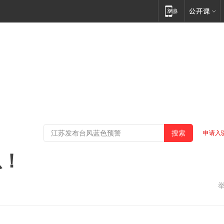
申请入
息！