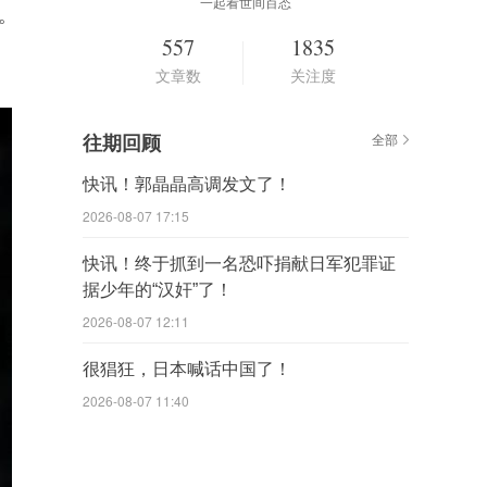
一起看世间百态
。
557
1835
文章数
关注度
往期回顾
全部
快讯！郭晶晶高调发文了！
2026-08-07 17:15
快讯！终于抓到一名恐吓捐献日军犯罪证
据少年的“汉奸”了！
2026-08-07 12:11
很猖狂，日本喊话中国了！
2026-08-07 11:40