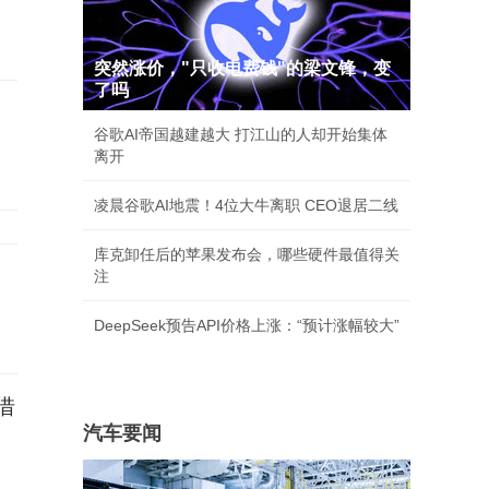
突然涨价，"只收电费钱"的梁文锋，变
了吗
谷歌AI帝国越建越大 打江山的人却开始集体
离开
凌晨谷歌AI地震！4位大牛离职 CEO退居二线
库克卸任后的苹果发布会，哪些硬件最值得关
注
DeepSeek预告API价格上涨：“预计涨幅较大”
借
汽车要闻