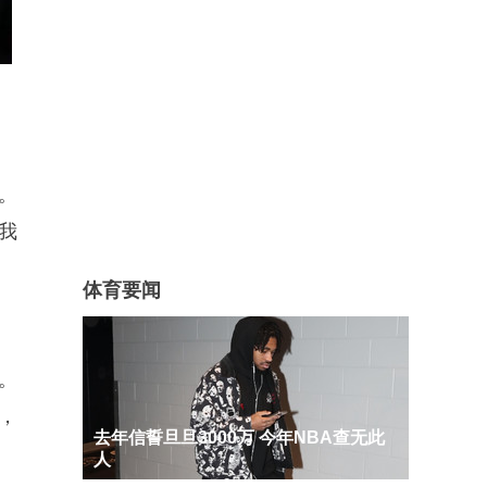
。
我
体育要闻
。
，
去年信誓旦旦3000万 今年NBA查无此
人