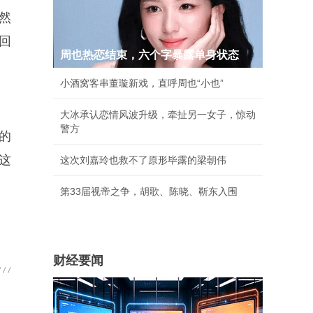
然
回
周也热恋结束，六个字暴露单身状态
小酒窝客串董璇新戏，直呼周也“小也”
大冰承认恋情风波升级，牵扯另一女子，惊动
警方
的
这
这次刘嘉玲也救不了原形毕露的梁朝伟
第33届视帝之争，胡歌、陈晓、靳东入围
财经要闻