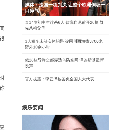
媒体：法国一项判决 让整个欧洲倒吸一
口凉气
泰14岁初中生连杀6人:饮弹自尽前开26枪 疑
同
先杀祖父母
很
3人租车未获实体钥匙 被困川西海拔3700米
野外10余小时
俄28枚导弹全部穿透乌防空网 泽连斯基最新
发声
时
官方披露：李云泽被罢免全国人大代表
你
娱乐要闻
应