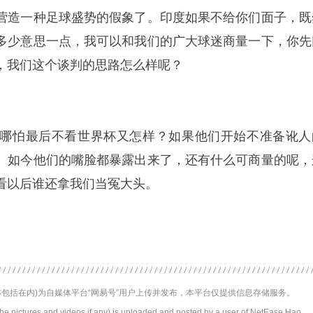
营造一种足球盛势的假象了。印度如果不给你们面子，既
多少意思一点，我可以和我们的广大球迷商量一下，你先
，我们这个谈判的思路怎么样呢？
，哪怕最后不看世界杯又怎样？如果他们开始不准备讹人
。如今他们的嘴脸都暴露出来了，还有什么可商量的呢，
看以后谁还拿我们当冤大头。
包括在内)为自媒体平台“网易号”用户上传并发布，本平台仅提供信息存储服务。
the pictures and videos if any) is uploaded and posted by a user of NetEase Hao,