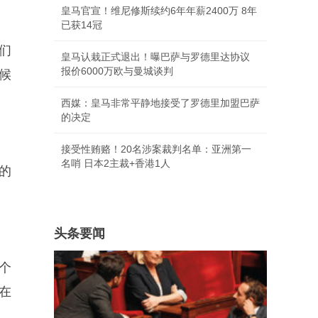
皇马官宣！维尼修斯续约6年年薪2400万 8年
已获14冠
们
皇马认栽正式退出！曝巴萨与罗德里达协议
报价6000万欧与曼城谈判
候
西媒：皇马非常平静地接受了罗德里加盟巴萨
的决定
接受性贿赂！20名涉案裁判名单：亚洲第一
名哨 日本2主裁+香港1人
的
头条要闻
个
在