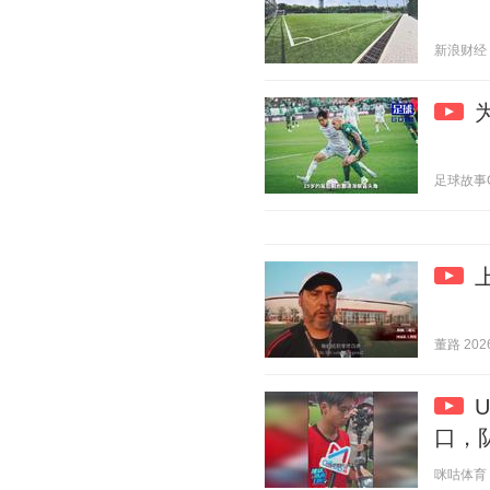
新浪财经 20
足球故事GOA
董路 2026
口，
咪咕体育 20