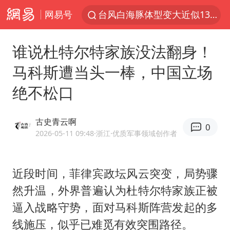
网易号
台风白海豚体型变大近似13个浙江面积
泸溪河：桃酥吃出金属牙冠视频不实
谁说杜特尔特家族没法翻身！
美国将对多晶硅衍生品加征15%关税
马科斯遭当头一棒，中国立场
泰交通部副部长回应中国人遭歧视手势
绝不松口
泰国校园枪击案死亡人数升至7人
俄称欧洲若想和平解决冲突应停止援乌
古史青云啊
0
改名后的“青海拉面”店
2026-05-11 09:48
·浙江
·优质军事领域创作者
段绚竞因公牺牲 年仅44岁
1岁宝宝碰坏纸巾盒 宝妈被索赔924元
近段时间，菲律宾政坛风云突变，局势骤
然升温，外界普遍认为杜特尔特家族正被
女子开一天一夜空调后二氧化碳中毒
逼入战略守势，面对
马科斯
阵营发起的多
97岁英国奶奶飞上天再破吉尼斯纪录
线施压，似乎已难觅有效突围路径。