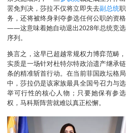
罢免判决，莎拉不仅将立即失去
副总统
职
务，还将被终身剥夺参选任何公职的资格
——这意味着她自动退出2028年总统竞选
序列。
换言之，这早已超越常规权力博弈范畴，
实质是一场针对杜特尔特政治遗产继承链
条的精准斩首行动。在当前菲国政坛格局
中，莎拉仍是该家族最具全国号召力与选
举可行性的核心人物；只要她保有参选
权，马科斯阵营就难以真正松懈。