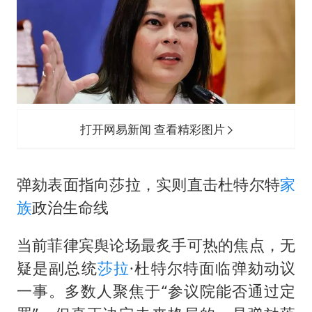
打开网易新闻 查看精彩图片
弹劾表面指向莎拉，实则直击杜特尔特
家
族
政治生命线
当前菲律宾舆论场最炙手可热的焦点，无
疑是副总统
莎拉
·杜特尔特面临弹劾动议
一事。多数人聚焦于“参议院能否通过定