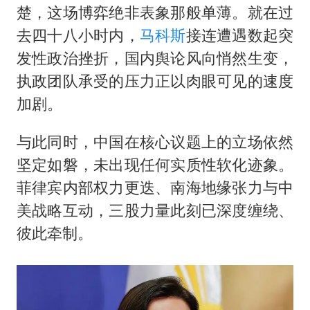
楚，这场博弈绝非表象那般单薄。就在过
去四十八小时内，
马科斯
接连遭遇数起突
发性政治挫折，国内舆论风向悄然生变，
执政团队承受的压力正以肉眼可见的速度
加剧。
与此同时，中国在核心议题上的立场依然
坚定如磐，未出现任何实质性软化迹象。
菲律宾内部权力更迭、南海地缘张力与中
美战略互动，三股力量此刻已深度缠绕、
彼此牵制。