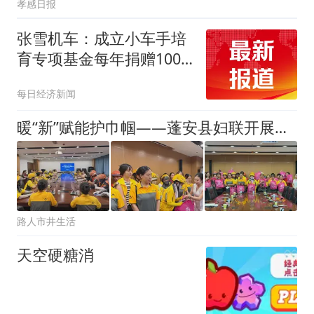
孝感日报
张雪机车：成立小车手培
育专项基金每年捐赠100
万元
每日经济新闻
暖“新”赋能护巾帼——蓬安县妇联开展新业态女性从业人员关爱行动
路人市井生活
天空硬糖消