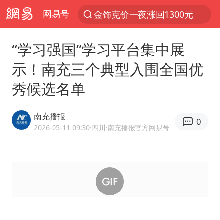
金饰克价一夜涨回1300元
网易号
解锁各地夏日限定体验
峰哥 汪海林
“学习强国”学习平台集中展
西湖突现狂风暴雨 游客瞬间被浇透
示！南充三个典型入围全国优
富婆带资进组给自己硬加60多场吻戏
秀候选名单
河南重大刑事案嫌疑人落网
黄金创今年来最大单周涨幅
南充播报
0
2026-05-11 09:30
·四川
·南充播报官方网易号
视频丨中国东方电气集团原党组副书记、董事宋致远被查
梁家辉：到内地拍戏不是北上是回归
白海豚将正面袭击贯穿浙江
酒店回应车内过夜被收150元
“不怕六爷挂得多 就怕六爷挂一颗”