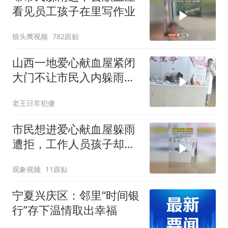
看见员工孩子在里写作业
猫头鹰视频
782跟贴
山西一地爱心献血屋紧闭
大门不让市民入内躲雨？
官方回应
老王日常犯傻
市民想进爱心献血屋躲雨
遭拒，工作人员孩子却在
屋内写作业？工作人员：
观象视频
11跟贴
怕木地板泡坏才关门，服
务态度欠佳 将加强管理
宁夏兴庆区：邻里“时间银
行”存下温情取出幸福