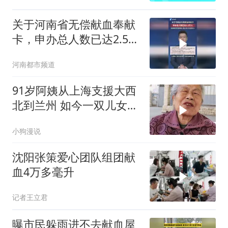
关于河南省无偿献血奉献
卡，申办总人数已达2.5万
人，分多批次开放申办，
河南都市频道
错过本次无需担心
91岁阿姨从上海支援大西
北到兰州 如今一双儿女成
了她的遗
小狗漫说
沈阳张策爱心团队组团献
血4万多毫升
记者王立君
曝市民躲雨进不去献血屋