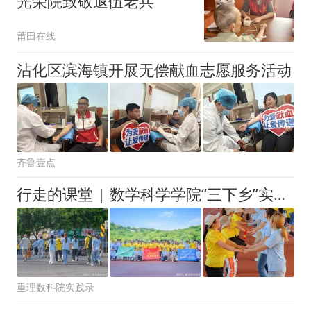
光荣院致敬退伍老兵
莆田在线
沾化区滨海镇开展无偿献血志愿服务活动
齐鲁壹点
行走的课堂 | 数学科学学院“三下乡”实践团：助盲逐光奔跑，在律动中重拾青春暖意
重理数科院实践录