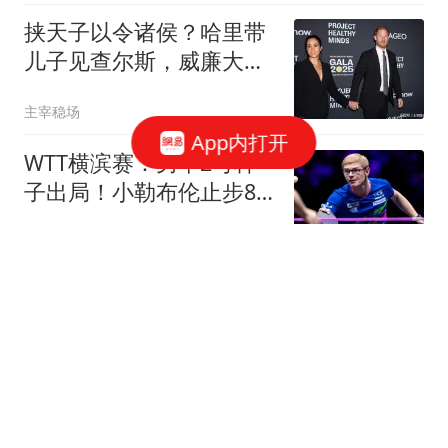
挟天子以令诸侯？哈里带
儿子见查尔斯，威廉大
怒：这是情感勒索
主宰稳场
App内打开
WTT横滨赛：男单2号种
子出局！小勒布伦止步8
强，不敌日本世界冠军
全言作品
马德兴：国少应该以赵松
源为核心建队；球队打法
还是缺少变化
懂球帝
刚刚，深圳发布预警！全