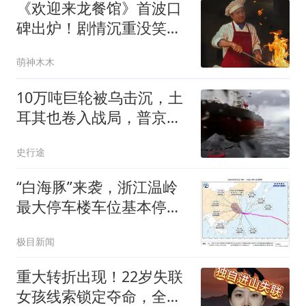
《欢迎来龙餐馆》首波口
碑出炉！剧情沉重没笑
点，沈腾演技遭质疑
萌神木木
10万吨巨轮被乌击沉，土
耳其也卷入战局，普京没
想到仗会打成这样
史行途
“白海豚”来袭，浙江温岭
最大停车楼车位基本停
满，工作人员：都是避台
极目新闻
风的私家车
重大转折出现！22岁失联
女孩线索锁定夺命，全程