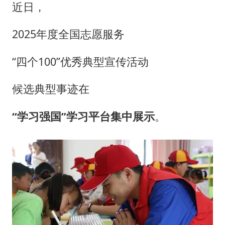
近日，
牛津大学一纸声明甩不了锅
网传《披荆斩棘2026》名单
2025年度全国志愿服务
新疆景区自驾服务费改为按车收费
“四个100”优秀典型宣传活动
女主硬加吻戏短剧已下架
浙江台州《告全体市民书》
候选典型事迹在
香港宏福苑火灾或由烟头引起
“学习强国”学习平台集中展示
。
人民的健康、体质、幸福一脉相承