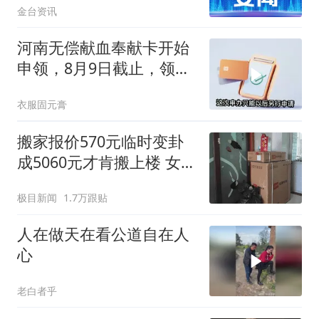
金台资讯
河南无偿献血奉献卡开始
申领，8月9日截止，领卡
地怎么选？
衣服固元膏
搬家报价570元临时变卦
成5060元才肯搬上楼 女子
傻眼
极目新闻
1.7万跟贴
人在做天在看公道自在人
心
老白者乎