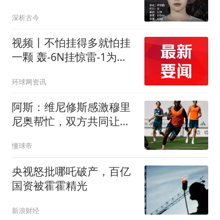
无防护令人揪心
深析古今
视频丨不怕挂得多就怕挂
一颗 轰-6N挂惊雷-1为啥
受关注？
环球网资讯
阿斯：维尼修斯感激穆里
尼奥帮忙，双方共同让步
促成续约
懂球帝
央视怒批哪吒破产，百亿
国资被霍霍精光
新浪财经