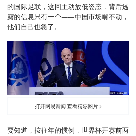
“银行午休1.5小时”留个窗口行不行
的国际足联，这回主动放低姿态，背后透
41岁女子为鼓励女儿考上985研究生
露的信息只有一个——中国市场啃不动，
蜜雪冰城员工抽烟收银 门店现已停业
他们自己也急了。
陕西柞水遭遇暴雨五千余户群众转移
汕头市政府被约谈
董路致歉：泰国10岁黑人父母是伪造的
13岁少年白天写作业晚上夜市炒粉
总书记关心百姓身边这些民生大事
打开网易新闻 查看精彩图片
要知道，按往年的惯例，世界杯开赛前两