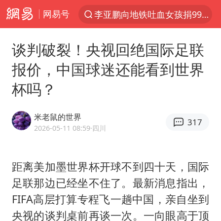
网易号
李亚鹏向地铁吐血女孩捐99999元
探寻“技能+”促就业创业新路
谈判破裂！央视回绝国际足联
周杰伦方辟谣“私生子”传闻
报价，中国球迷还能看到世界
山东财大教授刘海明逝世 终年38岁
杯吗？
官方通报传销头目出狱办书院
逃犯看演唱会 刚出地铁就被逮住
米老鼠的世界
317
台风白海豚可能在浙江登陆
2026-05-11 08:59
·四川
因凡蒂诺首次公开道歉
《Monica》填词人黎彼得去世
距离美加墨世界杯开球不到四十天，国际
足联那边已经坐不住了。最新消息指出，
人贩子“梅姨”真实姓名曝光
FIFA高层打算专程飞一趟中国，亲自坐到
谷歌首席科学家Jeff Dean离职创业
央视的谈判桌前再谈一次。一向眼高于顶