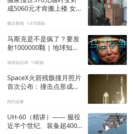
成5060元才肯搬上楼 女子
傻眼
极目新闻
1.6万跟贴
马斯克是不是疯了？要发
射1000000颗 | 地球知识
局
地球知识局
15跟贴
SpaceX火箭残骸撞月照片
首次公布：撞击点形成此
前未见的环形坑
阿代说事
UH-60（精讲）—— 服役
近半个世纪、装备超4000