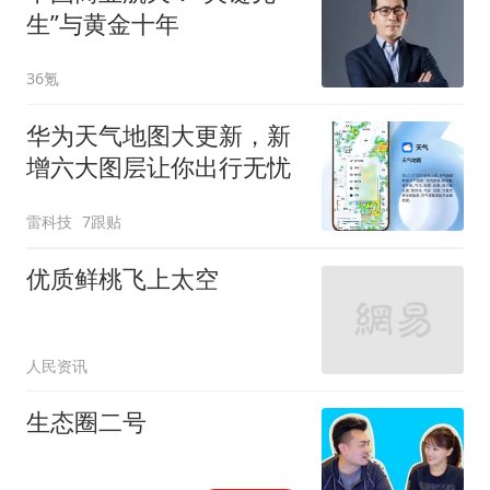
生”与黄金十年
36氪
华为天气地图大更新，新
增六大图层让你出行无忧
雷科技
7跟贴
优质鲜桃飞上太空
人民资讯
生态圈二号