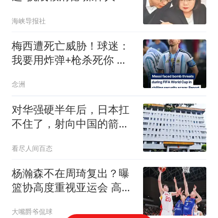
敢讲
海峡导报社
梅西遭死亡威胁！球迷：
我要用炸弹+枪杀死你 自
杀式袭击把你炸飞
念洲
对华强硬半年后，日本扛
不住了，射向中国的箭，
都扎在了自己身上
看尽人间百态
杨瀚森不在周琦复出？曝
篮协高度重视亚运会 高诗
岩会回归？
大嘴爵爷侃球