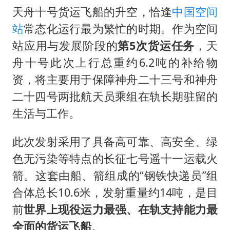
天舟十号货运飞船的升空，恰逢
中国空间
站
常态化运行最为繁忙的时期。作为空间
站应用与发展阶段的
第5次货运任务
，天
舟十号此次上行总重约6.2吨的补给物
资，将主要用于保障神舟二十三号和神舟
二十四号两批航天员乘组在轨长期驻留的
生活与工作。
此次发射采用了具备高可靠、高安全、绿
色无污染等特点的长征七号遥十一运载火
箭。这套由船、箭组成的“钢铁快递员”组
合体总长10.6米，发射重量约14吨，是目
前
世界上现役运力最强、在轨支持能力最
全面的货运飞船
。