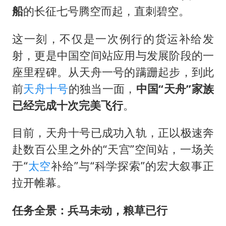
船
的长征七号腾空而起，直刺碧空。
这一刻，不仅是一次例行的货运补给发
射，更是中国空间站应用与发展阶段的一
座里程碑。从天舟一号的蹒跚起步，到此
前
天舟十号
的独当一面，
中国“天舟”家族
已经完成十次完美飞行
。
目前，天舟十号已成功入轨，正以极速奔
赴数百公里之外的“天宫”空间站，一场关
于“
太空
补给”与“科学探索”的宏大叙事正
拉开帷幕。
任务全景：兵马未动，粮草已行