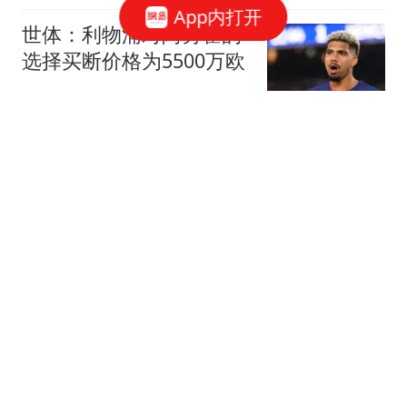
App内打开
世体：利物浦对阿劳霍的
选择买断价格为5500万欧
懂球帝
“梅姨”年龄疑团尚未解开
模拟画像作者最新发声
极目新闻
139万辆车明明烧了，为
何敢说“零燃烧”？聊聊余
承东的“文字游戏”与硬核
西门老爹
底气
决战菲律宾海？解放军航