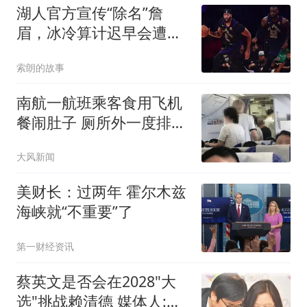
湖人官方宣传“除名”詹
眉，冰冷算计迟早会遭到
反噬
索朗的故事
南航一航班乘客食用飞机
餐闹肚子 厕所外一度排长
队
大风新闻
美财长：过两年 霍尔木兹
海峡就“不重要”了
第一财经资讯
蔡英文是否会在2028"大
选"挑战赖清德 媒体人:不