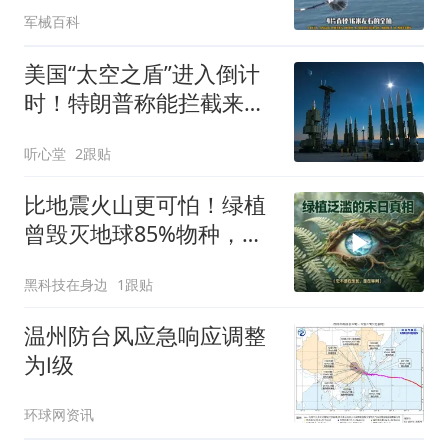
架
军械百科
美国“太空之盾”进入倒计
时！特朗普称能拦截来自
太空的导弹
听心堂
2跟贴
比地震火山更可怕！绿植
曾毁灭地球85%物种，真
相颠覆所有人认知
黑科技在身边
1跟贴
温州防台风应急响应调整
为Ⅰ级
环球网资讯