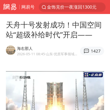
网易号
新疆景区自驾服务费改为按车收费
视频丨中国东方电气集团原党组副书记、董事宋致远被查
天舟十号发射成功！中国空间
梁家辉：到内地拍戏不是北上是回归
站“超级补给时代”开启——
白海豚将正面袭击贯穿浙江
酒店回应车内过夜被收150元
海右那人
1427
几元成本 千万市值蒸发
2026-05-11 08:45
·山东
·优质军事领域创作者
牛津大学一纸声明甩不了锅
儿子陪躺平老爹体验外卖员火了
浙江台州《告全体市民书》
香港宏福苑火灾或由烟头引起
西贝创始人贾国龙押注鲜羊赛道