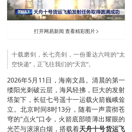
“不怕六爷挂得多 就怕六爷挂一颗”
多个明星演唱会取消
36岁男演员成景区NPC后人气爆棚
打开网易新闻 查看精彩图片
人民的健康、体质、幸福一脉相承
十载磨剑，长七亮剑，一份重达六吨的“太
空快递”，正飞往我们的“天宫”。
2026年5月11日，海南文昌。清晨的第一
缕阳光刺破云层，海风轻拂，巨大的发射
塔架下，长征七号遥十一运载火箭巍峨耸
立。北京时间8时13分，随着一声震彻苍
穹的“点火”口令，火箭底部喷薄出耀眼的
光芒与滚滚白烟，搭载着
天舟十号货运飞