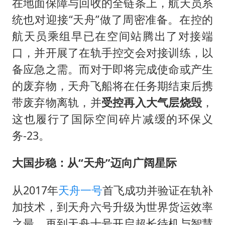
在地面保障与回收的全链条上，航天员系
统也对迎接“天舟”做了周密准备。在控的
航天员乘组早已在空间站腾出了对接端
口，并开展了在轨手控交会对接训练，以
备应急之需。而对于即将完成使命或产生
的废弃物，天舟飞船将在任务期结束后携
带废弃物离轨，并
受控再入大气层烧毁
，
这也履行了国际空间碎片减缓的环保义
务-23。
大国步稳：从“天舟”迈向广阔星际
从2017年
天舟一号
首飞成功并验证在轨补
加技术，到天舟六号升级为世界货运效率
之最，再到天舟十号开启超长待机与智慧