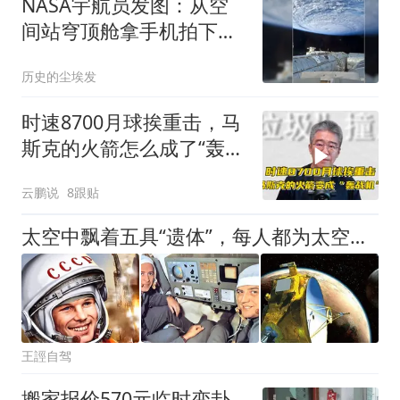
NASA宇航员发图：从空
间站穹顶舱拿手机拍下太
平洋超级台风漩涡
历史的尘埃发
时速8700月球挨重击，马
斯克的火箭怎么成了“轰战
机”？
云鹏说
8跟贴
太空中飘着五具“遗体”，每人都为太空事业奉献了一切，都有谁？
王誙自驾
搬家报价570元临时变卦