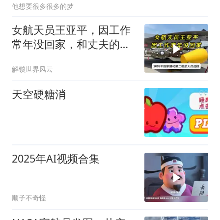
他想要很多很多的梦
女航天员王亚平，因工作
常年没回家，和丈夫的关
系一句话道出真相
解锁世界风云
天空硬糖消
2025年AI视频合集
顺子不奇怪