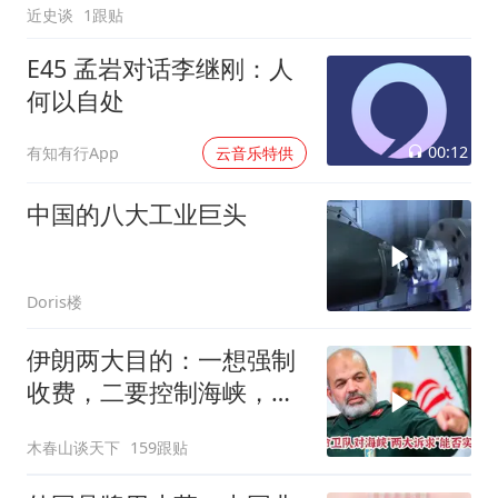
近史谈
1跟贴
E45 孟岩对话李继刚：人
何以自处
00:12
有知有行App
云音乐特供
中国的八大工业巨头
Doris楼
伊朗两大目的：一想强制
收费，二要控制海峡，实
现不了就免谈？
木春山谈天下
159跟贴