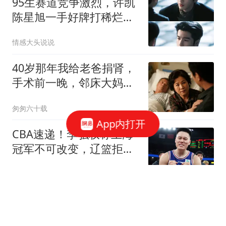
95生赛道竞争激烈，许凯
陈星旭一手好牌打稀烂，
谁在躺平谁在逆袭
情感大头说说
40岁那年我给老爸捐肾，
手术前一晚，邻床大妈悄
悄告诉我：你爸那5套房
匆匆六十载
子跟86万存款下午都给给
App内打开
你弟了，我眼泪唰地就下
CBA速递！李弘权称上海
来了！
冠军不可改变，辽篮拒绝
交易王岚嵚，赵睿将回归
多特体育说
男篮
宏远速递！新主帅正式确
定，胡明轩最新伤情出