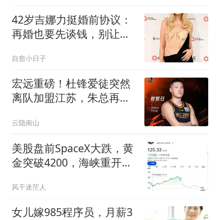
42岁吉娜力挺婚前协议：
再婚也要先谈钱，别让离
婚成灾难
自愈小日子
宏远重磅！杜锋爱徒突然
离队加盟江苏，朱总再揽
新代言，陈老板为引援狂
云隐南山
加预算！
美股盘前SpaceX大跌，黄
金突破4200，海峡重开预
期降温
风干迷茫人
女儿嫁985程序员，月薪3