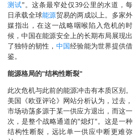
几元成本的AI广告导致千万市值蒸发
测试
"。这条最窄处仅39公里的水道，每
老挝国会主席赛宋蓬逝世
日承载全球
能源
贸易的两成以上。多家外
购飞机票7分钟后退票被扣2022元
媒指出，在这一战略咽喉陷入危机的时
候，中国在能源安全上的长期布局展现出
郑丽文：台湾从来没有“独立”过
了独特的韧性，
中国
经验能为世界提供借
白海豚将正面袭击贯穿浙江
鉴。
黄金牛市回来了吗
酒店花洒现排泄物住客索赔遭拒
能源格局的"结构性断裂"
乐享全民健身 共筑健康中国
此次危机与此前的能源冲击有本质区别。
美国《欧亚评论》网站分析认为，过去，
市场动荡多源于某一供应方退出，而这一
次，是整个战略通道的"熄灯"。这是一种
结构性断裂，远比单一供应中断更难弥