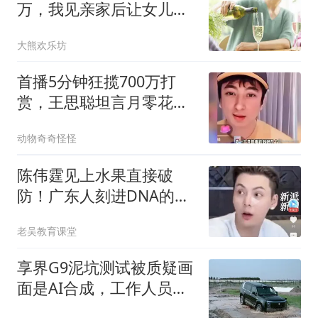
万，我见亲家后让女儿等
3年，不久出事了
大熊欢乐坊
首播5分钟狂揽700万打
赏，王思聪坦言月零花钱
数亿劝网友理性停刷
动物奇奇怪怪
陈伟霆见上水果直接破
防！广东人刻进DNA的吃
席规矩
老吴教育课堂
享界G9泥坑测试被质疑画
面是AI合成，工作人员放
出拍摄素材自证