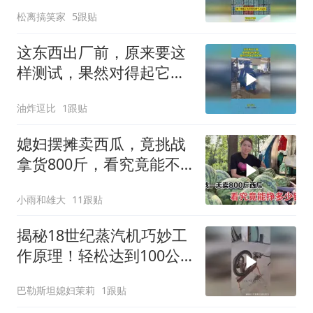
上集装箱
松离搞笑家
5跟贴
这东西出厂前，原来要这
样测试，果然对得起它的
价格
油炸逗比
1跟贴
媳妇摆摊卖西瓜，竟挑战
拿货800斤，看究竟能不
能卖完？
小雨和雄大
11跟贴
揭秘18世纪蒸汽机巧妙工
作原理！轻松达到100公
里每小时速度
巴勒斯坦媳妇茉莉
1跟贴