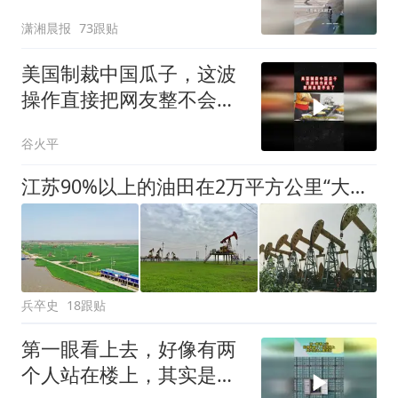
潇湘晨报
73跟贴
美国制裁中国瓜子，这波
操作直接把网友整不会了
02
谷火平
江苏90%以上的油田在2万平方公里“大坑”中，为什么这里石油多？
兵卒史
18跟贴
第一眼看上去，好像有两
个人站在楼上，其实是海