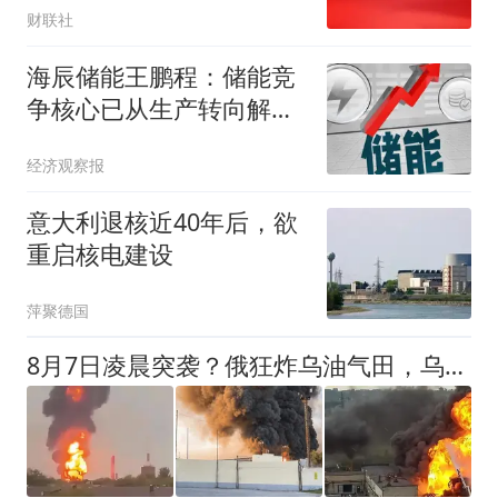
财联社
海辰储能王鹏程：储能竞
争核心已从生产转向解决
方案
经济观察报
意大利退核近40年后，欲
重启核电建设
萍聚德国
8月7日凌晨突袭？俄狂炸乌油气田，乌猛焚俄炼油厂，能源命脉互掐