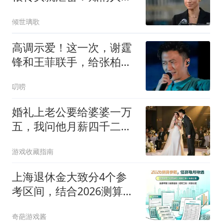
她只说了度假愉快
倾世璃歌
高调示爱！这一次，谢霆
锋和王菲联手，给张柏芝
上了一课
叨唠
婚礼上老公要给婆婆一万
五，我问他月薪四千二，
司仪：这婚结不成了
游戏收藏指南
上海退休金大致分4个参
考区间，结合2026测算参
数，估算每月待遇
奇葩游戏酱