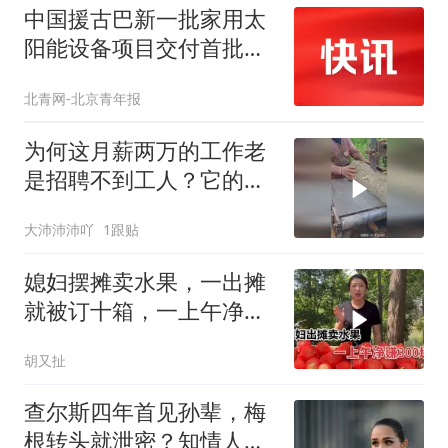
中国援古巴新一批家用太
阳能设备项目交付首批物
资
北青网-北京青年报
为何这月薪两万的工作老
是招聘不到工人？它的危
险性可想而知！
大沛沛沛吖
1跟贴
媳妇摆摊卖水果，一出摊
就被订十箱，一上午净赚
300块钱
胡又扯
查尔斯四年首见孙辈，梅
根转头就泄密？知情人：