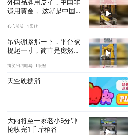
外国品牌用皮革，中国非
遗用黄金， 这就是中国手
艺的文化内涵
心心笑笑
1跟贴
吊钩绷紧那一下，平台被
提起一寸，简直是庞然大
物！
搞笑的咕咕鸟
1跟贴
天空硬糖消
大雨将至一家老小6分钟
抢收完1千斤稻谷