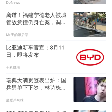
DoNews
离谱！福建宁德老人被城
管故意撞倒身亡案，调取
执法记录仪被告知“没电
Mr王的饭后茶
了”
比亚迪新车官宣：8月11
日，即将发布
手机讲坛
瑞典大满贯签表出炉：国
乒男单下下签，林诗栋首
轮战陈垣宇，女单王曼昱
最爱乒乓球
蒯曼同区