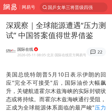
网易号
国乒女单三将晋级四强
光影经济撬动暑期消费新蓝海
深观察｜全球能源遭遇“压力测
微信又有新功能，你可以“撤回”你的撤回了！
试” 中国答案值得世界借鉴
陈思诚零点晒照为佟丽娅庆生
新疆优化调整景区内自驾服务费
国际在线
22
《欢迎来龙餐馆》口碑
2026-05-11 08:05
·北京
·国际在线官方网易号
情侣平潭拍日出坠崖1死1伤
美国总统特朗普5月10日表示伊朗的回
央视新主播李秋莹孙亚鹏亮相
应"完全不可接受"后，国际油价大幅飙
唐田赛前发布会上引用《孙子兵法》
升，关键航道霍尔木兹海峡的实际封锁状
台当局重金为“台独”织“皇帝新衣”
态或将持续。而霍尔木兹海峡通行受阻，
商场现钱学森巨幅海报 负责人回应
正成为全球能源体系面临的最严峻"
压力