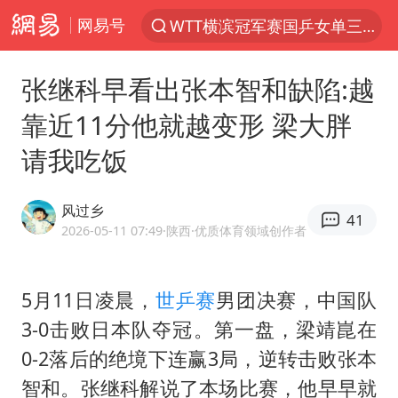
网易号
WTT横滨冠军赛国乒女单三将晋级四强
光影经济撬动暑期消费新蓝海
张继科早看出张本智和缺陷:越
日本发布排名：“中国第一，美日德韩英法居后”
靠近11分他就越变形 梁大胖
微信又有新功能，你可以“撤回”你的撤回了！
请我吃饭
杭州全市有序停课
上四休三，但降薪1000元，你接受吗？
风过乡
41
情侣平潭拍日出坠崖1死1伤
2026-05-11 07:49
·陕西
·优质体育领域创作者
郑丽文：台湾从来没有“独立”过
《欢迎来龙餐馆》口碑
5月11日凌晨，
世乒赛
男团决赛，中国队
3-0击败日本队夺冠。第一盘，
梁靖崑
在
泰国初中生饮弹自尽前开了26枪
0-2落后的绝境下连赢3局，逆转击败张本
酒店花洒现排泄物住客索赔遭拒
智和。
张继科
解说了本场比赛，他早早就