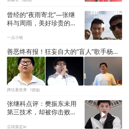
曾经的“夜雨寄北”—张继
科与周雨，美好珍贵的回
忆
一点小铭
善恶终有报！狂妄自大的“盲人”歌手杨光，终究付出了惨痛代价
蹲坑看世界
1跟贴
张继科点评：樊振东未用
第三技术，却被你击败的
大头乒乓对决
尘埃落定w