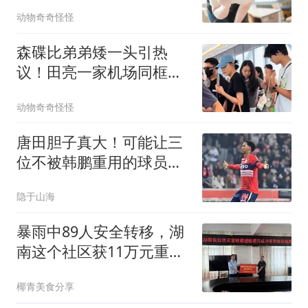
动物奇奇怪怪
森碟比弟弟矮一头引热
议！田亮一家机场同框，
亮仔背姐包太懂事
动物奇奇怪怪
唐田胆子真大！可能让三
位不被韩鹏重用的球员，
本轮携手出战首发
隐于山海
暴雨中89人安全转移，湖
南这个社区获11万元重
奖！“吹哨人”一人获奖3万
椰青美食分享