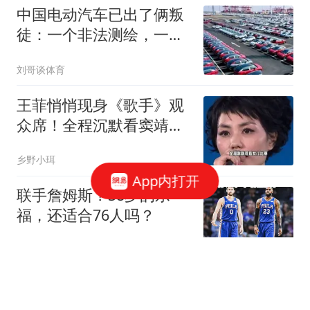
中国电动汽车已出了俩叛
徒：一个非法测绘，一个
非法谈判
刘哥谈体育
王菲悄悄现身《歌手》观
众席！全程沉默看窦靖童
比赛，全网破防
乡野小珥
App内打开
联手詹姆斯？38岁的乐
福，还适合76人吗？
篮球实录
骂贵州“穷、猪脚饭太难
吃”后续：贵州官方霸气回