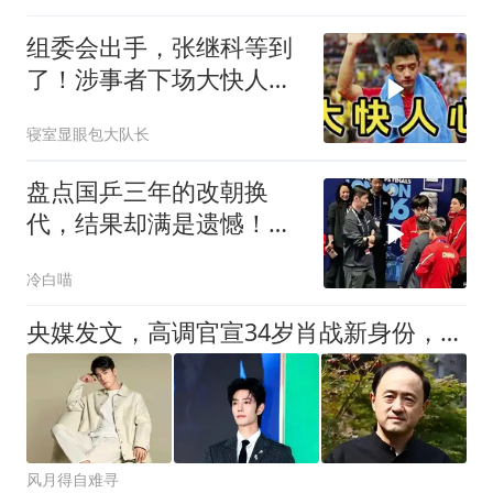
组委会出手，张继科等到
了！涉事者下场大快人
心，马龙没说错
寝室显眼包大队长
盘点国乒三年的改朝换
代，结果却满是遗憾！，
有的累了，有的走了
冷白喵
央媒发文，高调官宣34岁肖战新身份，与杨紫恋情传闻早水落石出
风月得自难寻