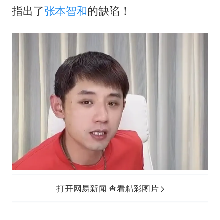
夏日经济乘“热”而上 消费市场向“新”而行
指出了
张本智和
的缺陷！
36岁男演员成景区NPC后人气爆棚
宇树王兴兴被问了360多个问题
全民健身事业高质量发展
几元成本的AI广告导致千万市值蒸发
唐田赛前发布会上引用《孙子兵法》
台当局重金为“台独”织“皇帝新衣”
乐享全民健身 共筑健康中国
打开网易新闻 查看精彩图片