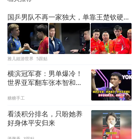
国乒男队不再一家独大，单靠王楚钦硬扛，压力已经摆在台上！
雅儿姐游世界
5跟贴
横滨冠军赛：男单爆冷！
世界亚军翻车张本智和剃
光头，向鹏扛旗
糖糖手工
看淡积分排名，只盼她养
好身体平安归来
酒馨香
3跟贴