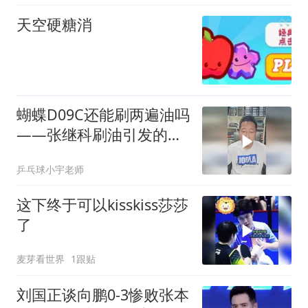
天空硬糖消
蝴蝶D09C还能刷两遍油吗
——张继科刷油引发的思
考
乒乓球小宇老师
这下终于可以kisskiss莎莎
了
麦芽看世界
1跟贴
刘国正谈向鹏0-3惨败张本