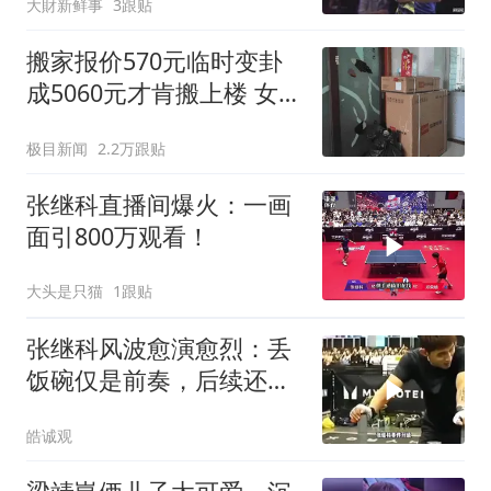
大財新鲜事
3跟贴
搬家报价570元临时变卦
成5060元才肯搬上楼 女子
傻眼
极目新闻
2.2万跟贴
张继科直播间爆火：一画
面引800万观看！
大头是只猫
1跟贴
张继科风波愈演愈烈：丢
饭碗仅是前奏，后续还有
更大的料
皓诚观