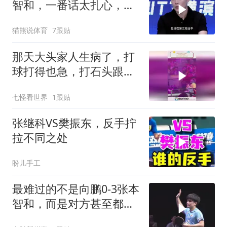
智和，一番话太扎心，听
听他说了什么！
猫熊说体育
7跟贴
那天大头家人生病了，打
球打得也急，打石头跟打
小鬼子似的
七怪看世界
1跟贴
张继科VS樊振东，反手拧
拉不同之处
盼儿手工
最难过的不是向鹏0-3张本
智和，而是对方甚至都懒
得庆祝！