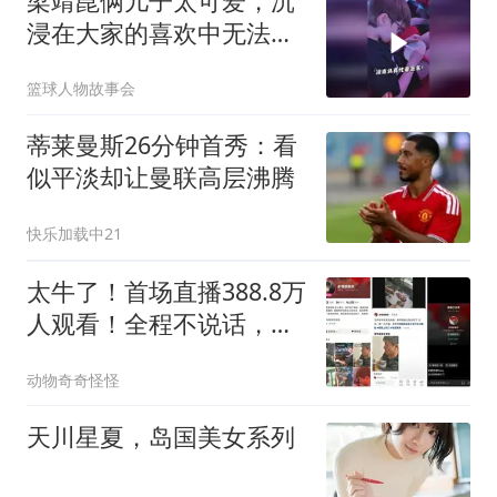
梁靖崑俩儿子太可爱，沉
浸在大家的喜欢中无法自
拔
篮球人物故事会
蒂莱曼斯26分钟首秀：看
似平淡却让曼联高层沸腾
快乐加载中21
太牛了！首场直播388.8万
人观看！全程不说话，不
卖货，关掉打赏
动物奇奇怪怪
天川星夏，岛国美女系列