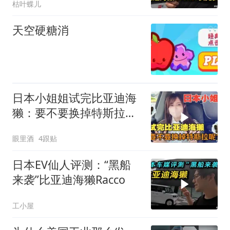
枯叶蝶儿
天空硬糖消
日本小姐姐试完比亚迪海
獭：要不要换掉特斯拉
呢？
眼里酒
4跟贴
日本EV仙人评测：“黑船
来袭”比亚迪海獭Racco
工小屋