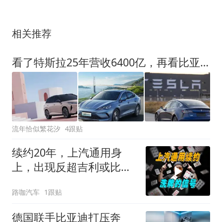
相关推荐
看了特斯拉25年营收6400亿，再看比亚迪营收表现，差距令我意外
流年恰似繁花汐
4跟贴
续约20年，上汽通用身
上，出现反超吉利或比亚
迪的机会？
路咖汽车
1跟贴
德国联手比亚迪打压奔