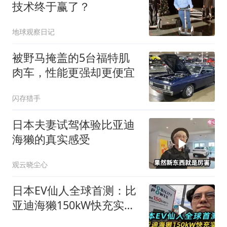
技术终于赢了？
地球观察日记
被野马掩盖的5台福特肌
肉车，性能更强却更便宜
闪存猎手
日本夫妻试驾体验比亚迪
海獭的真实感受
观云晓尘心
日本EV仙人全球首测：比
亚迪海獭150kW快充实测
高温衰减实际表现