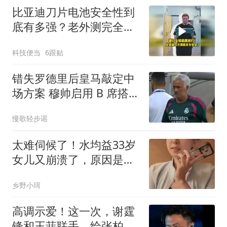
比亚迪刀片电池安全性到
底有多强？老外测完全沉
默了
科技便当
6跟贴
错失罗德里后皇马敲定中
场方案 穆帅启用 B 席搭档
楚阿梅尼
慢歌轻步谣
太难伺候了！水均益33岁
女儿又崩溃了，原因是保
姆辞职不干了
乡野小珥
高调示爱！这一次，谢霆
锋和王菲联手，给张柏芝