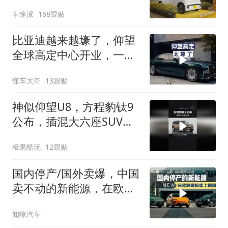
车途派
168跟贴
比亚迪越来越壕了，仰望
全球高定中心开业，一套
下来一辆腾势没了
懂车大帝
13跟贴
神似仰望U8，方程豹钛9
公布，插混大六座SUV比
亚迪
极果酷玩
12跟贴
国内停产/国外卖爆，中国
卖不动的新能源，在欧洲
冲上销量榜
知嘹汽车