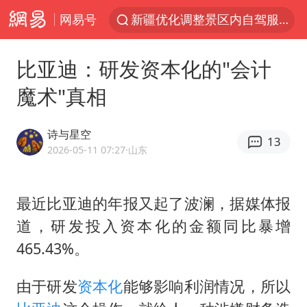
网易号
新疆优化调整景区内自驾服务费
《欢迎来龙餐馆》口碑
比亚迪：研发资本化的"会计
情侣平潭拍日出坠崖1死1伤
魔术"真相
白海豚将正面袭击贯穿浙江
黄金牛市回来了吗
诗与星空
13
夏日经济乘“热”而上 消费市场向“新”而行
2026-05-11 07:27
·山东
36岁男演员成景区NPC后人气爆棚
最近比亚迪的年报又起了波澜，据媒体报
宇树王兴兴被问了360多个问题
道，研发投入资本化的金额同比暴增
全民健身事业高质量发展
465.43%。
上四休三，但降薪1000元，你接受吗？
唐田赛前发布会上引用《孙子兵法》
由于研发
资本化
能够影响利润情况，所以