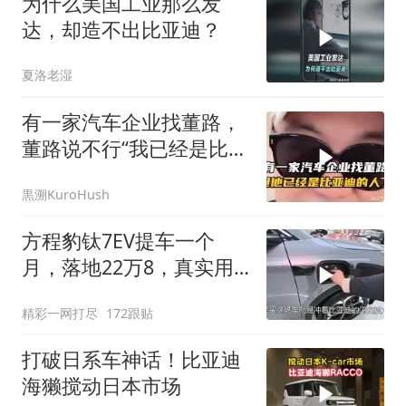
为什么美国工业那么发
达，却造不出比亚迪？
夏洛老湿
有一家汽车企业找董路，
董路说不行“我已经是比亚
迪的人了！”
黒溯KuroHush
方程豹钛7EV提车一个
月，落地22万8，真实用
车体验如何
精彩一网打尽
172跟贴
打破日系车神话！比亚迪
海獭搅动日本市场