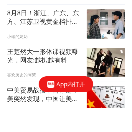
子女丢脸了！
8月8日！浙江、广东、东
方、江苏卫视黄金档排
播，闭眼入坑不踩雷
小椰的奶奶
王楚然大一形体课视频曝
光，网友:越扒越有料
喜欢历史的阿繁
App内打开
中美贸易战按下暂停键，
美突然发现，中国让美忌
惮的，竟不是经济
涵豆说娱
朝鲜导弹部队进驻阵地！