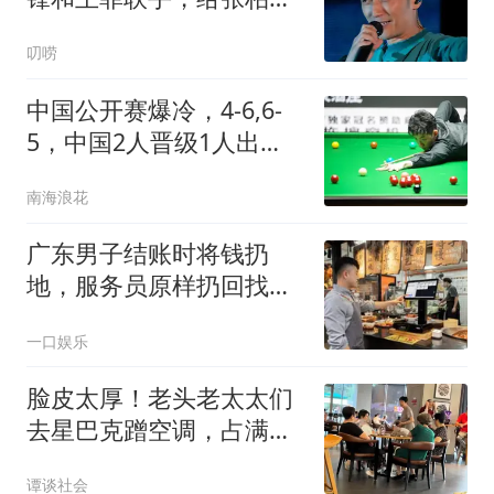
上了一课
叨唠
中国公开赛爆冷，4-6,6-
5，中国2人晋级1人出
局，刘宏宇立功
南海浪花
广东男子结账时将钱扔
地，服务员原样扔回找
零，店主奖励儿子100元
一口娱乐
称其处事得体
脸皮太厚！老头老太太们
去星巴克蹭空调，占满座
位就是不消费，被店员关
谭谈社会
空调还不走人，网友：给