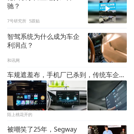
驰？
7号研究所
5跟贴
智驾系统为什么成为车企
利润点？
和讯网
车规遮羞布，手机厂已杀到，传统车企别等诺基亚时刻！
陌上桃花开的
被嘲笑了25年，Segway