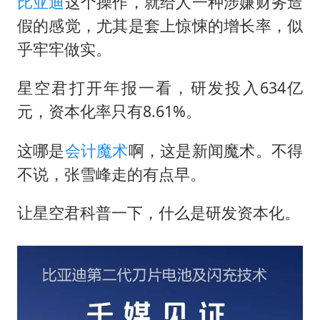
比亚迪
这个操作，就给人一种涉嫌财务造
台当局重金为“台独”织“皇帝新衣”
假的感觉，尤其是套上惊悚的增长率，似
检测列车撞人致11死2伤 涉事单位被罚
乎牢牢做实。
商场现钱学森巨幅海报 负责人回应
乐享全民健身 共筑健康中国
星空君打开年报一看，研发投入634亿
元，资本化率只有8.61%。
这哪是
会计魔术
啊，这是新闻魔术。不得
不说，张雪峰走的有点早。
让星空君科普一下，什么是研发资本化。