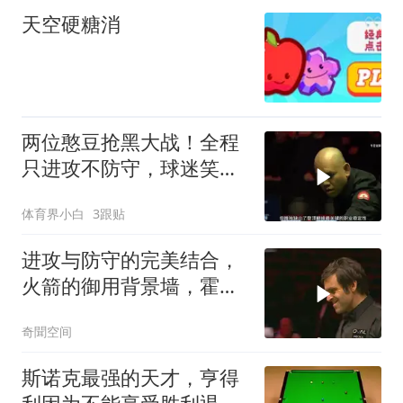
天空硬糖消
两位憨豆抢黑大战！全程
只进攻不防守，球迷笑的
合不拢嘴
体育界小白
3跟贴
进攻与防守的完美结合，
火箭的御用背景墙，霍金
斯被打的没了脾气
奇聞空间
斯诺克最强的天才，亨得