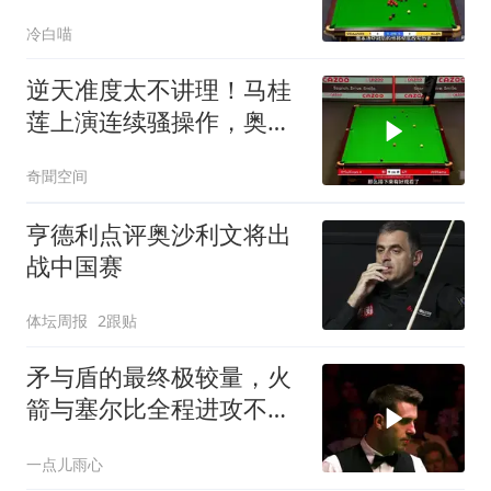
锦赛第一位七冠王
冷白喵
逆天准度太不讲理！马桂
莲上演连续骚操作，奥沙
利文都绷不住了！
奇聞空间
亨德利点评奥沙利文将出
战中国赛
体坛周报
2跟贴
矛与盾的最终极较量，火
箭与塞尔比全程进攻不防
守，招招致命！
一点儿雨心