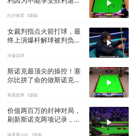
利因为不能享受胜利退役
了，那么火箭呢！
白沙体育
5跟贴
女裁判指点火箭打球，最
终上演爆杆解球被判负，
脾气上来挡不住！
冷饭说球
斯诺克最顶尖的操控！塞
尔比拼了命的做斯诺克，
火箭上演逆天准度
风霜侃球
1跟贴
价值两百万的封神对局，
刷新斯诺克两项记录，历
史第一人当之无愧
体育界小白
1跟贴