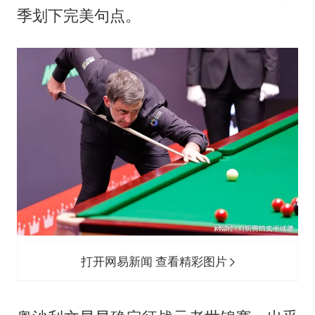
美股存储板块集体大跌
季划下完美句点。
国乒男单横滨冠军赛全军覆没
38岁演员求职万岁山NPC成功
胡彦斌获《歌手2026》歌王
日本试射“战斧”导弹，国防部回应
胡彦斌韩磊 谁帮谁
“今天得有40℃了吧 为啥还不预警”
夯实基础开新局
打开网易新闻 查看精彩图片