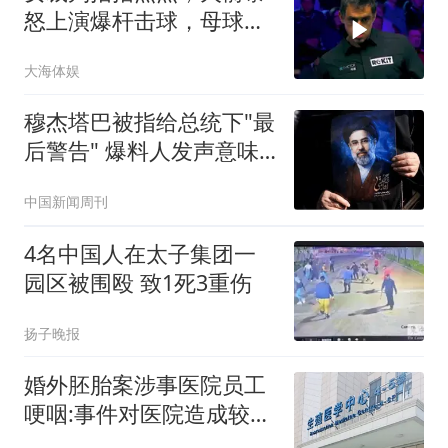
怒上演爆杆击球，母球飞
出台面被判负！
大海体娱
穆杰塔巴被指给总统下"最
后警告" 爆料人发声意味
深长
中国新闻周刊
4名中国人在太子集团一
园区被围殴 致1死3重伤
扬子晚报
婚外胚胎案涉事医院员工
哽咽:事件对医院造成较大
冲击