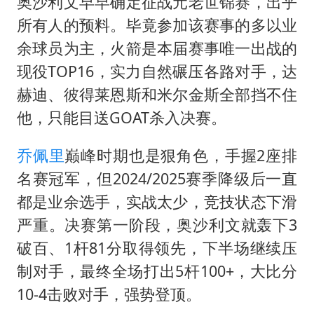
奥沙利文早早确定征战元老世锦赛，出乎
所有人的预料。毕竟参加该赛事的多以业
余球员为主，火箭是本届赛事唯一出战的
现役TOP16，实力自然碾压各路对手，达
赫迪、彼得莱恩斯和米尔金斯全部挡不住
他，只能目送GOAT杀入决赛。
乔佩里
巅峰时期也是狠角色，手握2座排
名赛冠军，但2024/2025赛季降级后一直
都是业余选手，实战太少，竞技状态下滑
严重。决赛第一阶段，奥沙利文就轰下3
破百、1杆81分取得领先，下半场继续压
制对手，最终全场打出5杆100+，大比分
10-4击败对手，强势登顶。