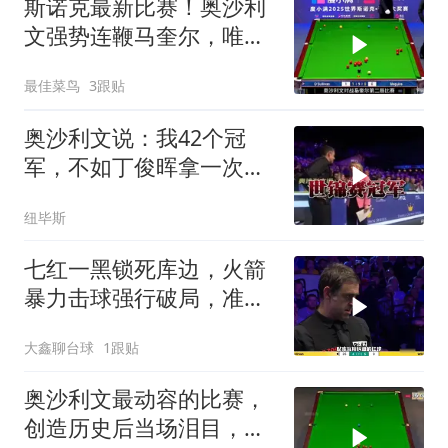
斯诺克最新比赛！奥沙利
文强势连鞭马奎尔，唯一
练球的机会出现了
最佳菜鸟
3跟贴
奥沙利文说：我42个冠
军，不如丁俊晖拿一次世
锦赛
纽毕斯
七红一黑锁死库边，火箭
暴力击球强行破局，准度
与控球结合一体 #奥沙利
大鑫聊台球
1跟贴
文 #威廉姆斯 #斯诺克 #
台球
奥沙利文最动容的比赛，
创造历史后当场泪目，英