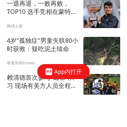
一退再退，一败再败，
TOP10 选手竞相在蒙特利
尔大师赛上早早出局
网球之家
4岁"孤独症"男童失联80小
时获救：疑吃泥土续命
看看新闻Knews
App内打开
赖清德首次参与"逃亡"演
习 现场有美方人员全程观
察
环球时报国际
伊朗公开F15E座舱残骸，
后舱飞行员难道直接跳出