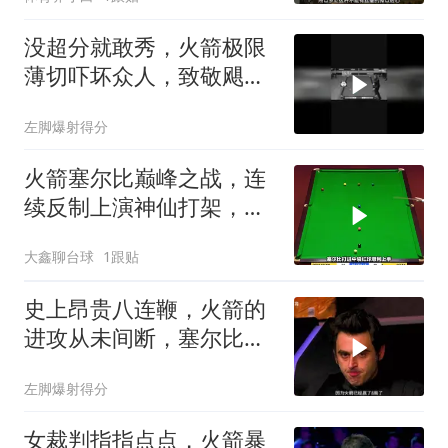
没超分就敢秀，火箭极限
薄切吓坏众人，致敬飓风
老爷子
左脚爆射得分
火箭塞尔比巅峰之战，连
续反制上演神仙打架，大
力爆杆铸就经典
大鑫聊台球
1跟贴
史上昂贵八连鞭，火箭的
进攻从未间断，塞尔比却
笑的无比开心！
左脚爆射得分
女裁判指指点点，火箭暴