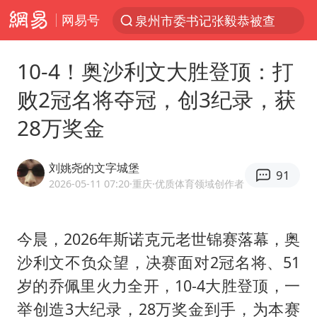
网易号
泉州市委书记张毅恭被查
“电影+”如何激发千亿级消费新活力？
10-4！奥沙利文大胜登顶：打
全球首个长时储能一体化产业园量产
败2冠名将夺冠，创3纪录，获
台风白海豚加强
28万奖金
中国女篮70-67险胜尼日利亚女篮
四川宜宾高县4.9级地震致1死
刘姚尧的文字城堡
91
名创优品回应女子吐槽内裤质量差
2026-05-11 07:20
·重庆
·优质体育领域创作者
出口禁令驱动有色板块大涨
秋天的第一杯奶茶到底有多火
今晨，2026年斯诺克元老世锦赛落幕，奥
沙利文不负众望，决赛面对2冠名将、51
国防部：中国军队坚决反制任何闹海挑衅图谋
岁的
乔佩里
火力全开，10-4大胜登顶，一
U17国足点球大战淘汰河床晋级决赛
举创造3大纪录，28万奖金到手，为本赛