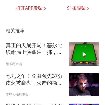
打开APP发贴
91
条跟贴
相关推荐
真正的天崩开局！塞尔比
续命局上演孤注一掷，奥
沙利文复仇盛宴
甜瓜唠生活
七九之争！囧哥领先37分
依然被翻盘，火箭的操作
简直叹为观止！
篮球人物故事会