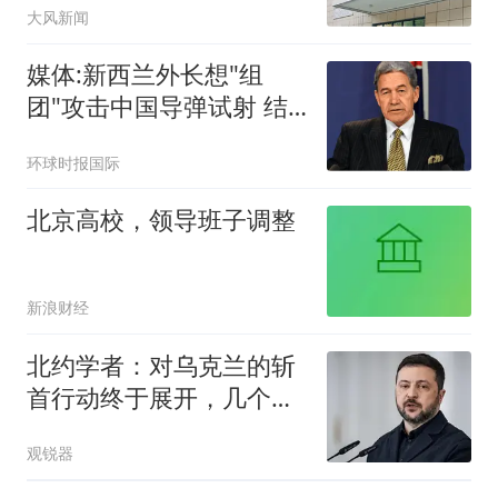
大风新闻
媒体:新西兰外长想"组
团"攻击中国导弹试射 结
果被打脸
环球时报国际
北京高校，领导班子调整
新浪财经
北约学者：对乌克兰的斩
首行动终于展开，几个月
内乌或将投降
观锐器