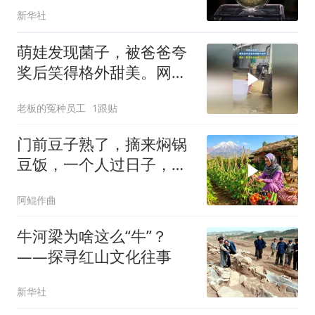
新华社
萌娃发现菌子，被爸爸夸
奖后笑得格外甜美。网
友：眼里全是被肯定的光
老板的冤种员工
1跟贴
门前豆子熟了，摘来焖锅
豆饭，一个人过日子，也
得好好吃饭
阿鲲作曲
牛河梁为啥这么“牛”？
——探寻红山文化往事
新华社