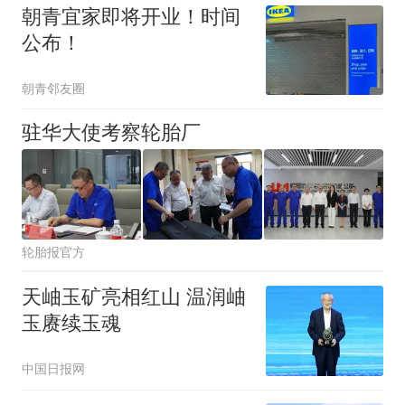
朝青宜家即将开业！时间
公布！
朝青邻友圈
驻华大使考察轮胎厂
轮胎报官方
天岫玉矿亮相红山 温润岫
玉赓续玉魂
中国日报网