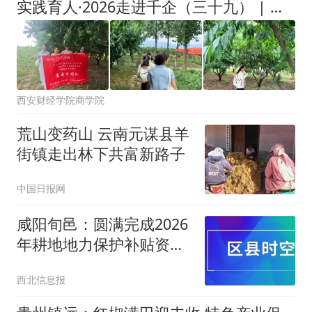
实践育人·2026走进千企（三十九） | 长空展翼赋能乡野发展，财经智算解锁惠农良方[翼本万利队（4）]
西安财经学院商学院
荒山变药山 云南元谋县羊
街镇走出林下共富新路子
中国日报网
咸阳旬邑：圆满完成2026
年耕地地力保护补贴资金
兑付工作
西北信息报