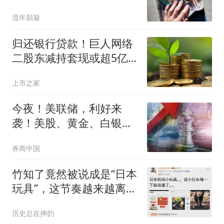
军军机3路出动
流年顛簸
归还银行贷款！巨人网络
二股东减持套现或超5亿
元！
上市之家
今夜！美联储，利好来
袭！美股、黄金、白银集
体拉升
券商中国
竹知了竟然被说成是“日本
玩具”，这节奏越来越离谱
了
历史总在押韵