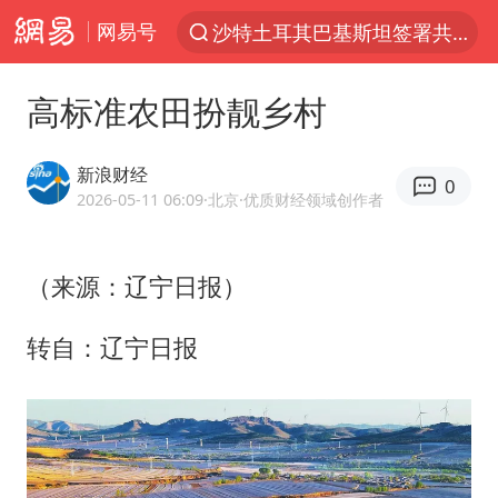
网易号
沙特土耳其巴基斯坦签署共同防务协议
“电影+”如何激发千亿级消费新活力？
高标准农田扮靓乡村
泉州市委书记张毅恭被查
台风白海豚已进入24小时警戒线
新浪财经
0
全球首个长时储能一体化产业园量产
2026-05-11 06:09
·北京
·优质财经领域创作者
上海：台风白海豚或将带来龙卷风
（来源：辽宁日报）
四川宜宾市高县4.9级地震致1人死亡
名创优品回应女子吐槽内裤质量差
转自：辽宁日报
中巨芯：上半年归母净利润1405.77万元
中国女篮70-67险胜尼日利亚女篮
U17国足点球大战淘汰河床晋级决赛