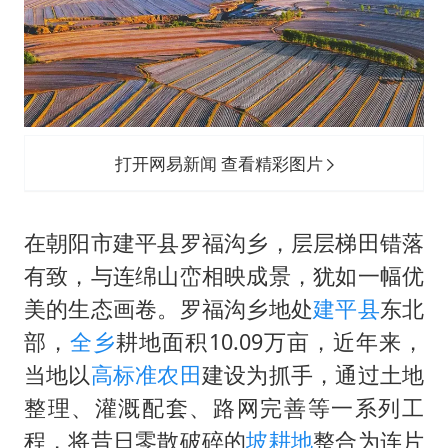
国防部：中国军队坚决反制任何闹海挑衅图谋
我国外贸延续良好增长态势
“新疆阿勒泰八月能滑雪”不实
日本试射“战斧”导弹，国防部回应
胡彦斌韩磊 谁帮谁
打开网易新闻 查看精彩图片
胡彦斌获《歌手2026》歌王
秋天的第一杯奶茶到底有多火
在朝阳市建平县罗福沟乡，层层梯田错落
夯实基础开新局
有致，与连绵山峦相映成景，犹如一幅优
美的生态画卷。罗福沟乡地处
建平县
东北
部，
全乡
耕地面积10.09万亩，近年来，
当地以
高标准农田
建设为抓手，通过土地
整理、灌溉配套、路网完善等一系列工
程，将昔日零散破碎的
坡耕地
整合为连片