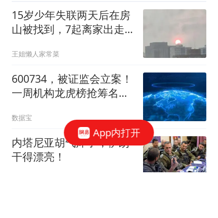
15岁少年失联两天后在房
山被找到，7起离家出走
背后最缺的是一句认真听
王姐懒人家常菜
他说完的话
600734，被证监会立案！
一周机构龙虎榜抢筹名单
出炉
数据宝
App内打开
内塔尼亚胡气炸了，伊朗
干得漂亮！
共工之锚
《歌手2026》总决赛：胡