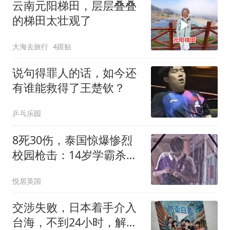
云南元阳梯田，层层叠叠
的梯田太壮观了
大海去旅行
4跟贴
说句得罪人的话，如今还
有谁能救得了王楚钦？
乒乓乐园
8死30伤，泰国惊爆惨烈
校园枪击：14岁学霸杀死
爷爷奶奶后前往学校，行
悦居英国
凶原因竟是学习压力过大
交涉失败，日本着手介入
台海，不到24小时，解放