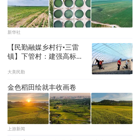
新华社
【民勤融媒乡村行•三雷
镇】下管村：建强高标准
日光温室 跑出产业富
大美民勤
民“加速度”
金色稻田绘就丰收画卷
上游新闻