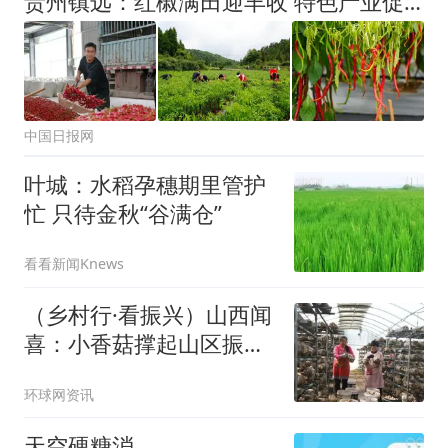
贵州镇远：红椒满田迎丰收 特色产业促振兴
中国日报网
叶城：水稻孕穗期里管护
忙 只待金秋“谷满仓”
看看新闻Knews
（乡村行·看振兴）山西闻
喜：小香菇撑起山区振
兴“致富伞”
环球网资讯
天空硬糖消