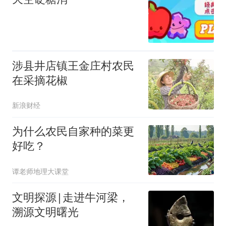
涉县井店镇王金庄村农民
在采摘花椒
新浪财经
为什么农民自家种的菜更
好吃？
谭老师地理大课堂
文明探源|走进牛河梁，
溯源文明曙光