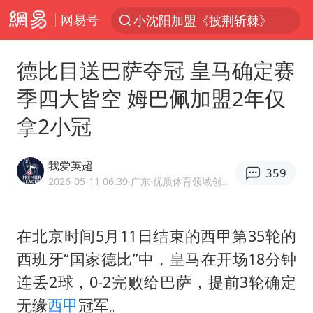
网易号
小沈阳加盟《披荆斩棘》
台风“白海豚”登陆 各地各部门全力应对
德比目送巴萨夺冠 皇马确定赛
白海豚雨量超越利奇马、巴威
季四大皆空 姆巴佩加盟2年仅
人形机器人第一股
拿2小冠
多地银行上调存款利率
上海地铁4条线路全线停运
我爱英超
359
白海豚路径图
2026-05-11 06:39
·广东
·优质体育领域创作者
宇树申购 中一签有望赚20万元
NBA传奇教练老尼尔森去世
在北京时间5月11日结束的西甲第35轮的
西班牙“国家德比”中，皇马在开场18分钟
武汉3名城管协管员殴打摊主被刑拘
连丢2球，0-2完败给巴萨，提前3轮确定
4.2平卫生间补漏注胶花1.55万
无缘
西甲
冠军。