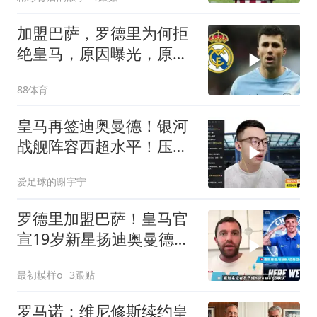
加盟巴萨，罗德里为何拒
绝皇马，原因曝光，原已
基本确定加盟
88体育
皇马再签迪奥曼德！银河
战舰阵容西超水平！压不
住巴萨就是失败
爱足球的谢宇宁
罗德里加盟巴萨！皇马官
宣19岁新星扬迪奥曼德加
盟
最初模样o
3跟贴
罗马诺：维尼修斯续约皇