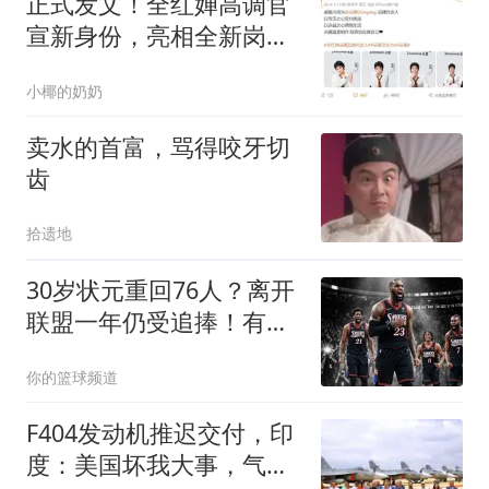
正式发文！全红婵高调官
宣新身份，亮相全新岗
位，薪资待遇首曝光
小椰的奶奶
卖水的首富，骂得咬牙切
齿
拾遗地
30岁状元重回76人？离开
联盟一年仍受追捧！有天
赋真可以为所欲为
你的篮球频道
F404发动机推迟交付，印
度：美国坏我大事，气得