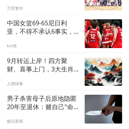
急哭了
万里繁华
中国女篮69-65尼日利
亚，不得不承认6事实，
张子宇王思雨越打越好
kio鱼
9月转运上岸！四方聚
财、喜事上门，3大生肖
遇贵人托举，一路顺势翻
人閒情事
盘
男子杀害母子后原地隐匿
20年至退休：赌自己"命
大"
极目新闻