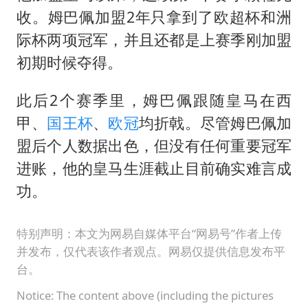
收。姆巴佩加盟2年只拿到了欧超杯和洲
际杯两项冠军，并且还都是上赛季刚加盟
初期时候夺得。
此后2个赛季里，姆巴佩跟随皇马在西
甲、
国王杯
、
欧冠
均折戟。尽管姆巴佩加
盟后个人数据出色，但没有任何重要冠军
进账，他的皇马生涯截止目前确实难言成
功。
特别声明：本文为网易自媒体平台“网易号”作者上传
并发布，仅代表该作者观点。网易仅提供信息发布平
台。
Notice: The content above (including the pictures