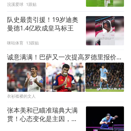
浣溪爱球
1跟贴
队史最贵引援！19岁迪奥
曼德1.4亿欧成皇马标王
咪咕体育
13跟贴
诚意满满！巴萨又一次提高罗德里报价，球员表态目前只想去巴萨
衣衫褴褛的文人
张本美和已瞄准瑞典大满
贯！心态变化是主因，日
乒已不惧怕国乒