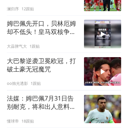
1.4 亿天价神锋
澜归序
12跟贴
姆巴佩先开口，贝林厄姆
却不低头！皇马双核争第
一
大蒜脾气大
1跟贴
大巴黎逆袭卫冕欧冠，打
破土豪无冠魔咒
oo烛光透影
1跟贴
法媒：姆巴佩7月31日告
别耐克，将和出人意料的
新品牌签约
懂球帝
18跟贴