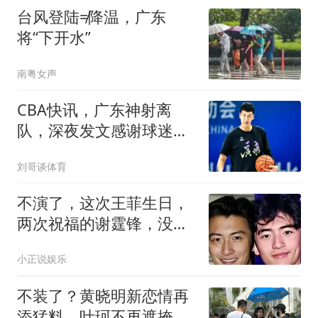
台风登陆≠降温，广东
将“下开水”
南粤女声
CBA快讯，广东神射离
队，深夜发文感谢球迷，
宏远砸2千万签王浩然
刘哥谈体育
不演了，这次王菲生日，
两次祝福的谢霆锋，没给
大儿子留“体面”
小正说娱乐
不装了？黄晓明新恋情再
添猛料，叶珂不再遮掩，