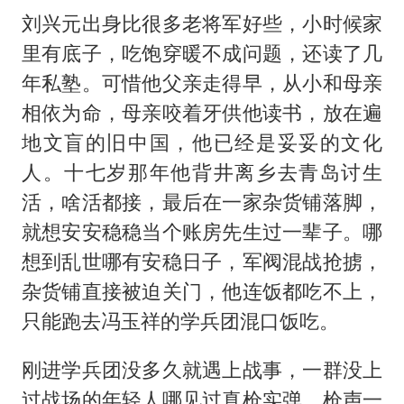
刘兴元出身比很多老将军好些，小时候家
里有底子，吃饱穿暖不成问题，还读了几
年私塾。可惜他父亲走得早，从小和母亲
相依为命，母亲咬着牙供他读书，放在遍
地文盲的旧中国，他已经是妥妥的文化
人。十七岁那年他背井离乡去青岛讨生
活，啥活都接，最后在一家杂货铺落脚，
就想安安稳稳当个账房先生过一辈子。哪
想到乱世哪有安稳日子，军阀混战抢掳，
杂货铺直接被迫关门，他连饭都吃不上，
只能跑去冯玉祥的学兵团混口饭吃。
刚进学兵团没多久就遇上战事，一群没上
过战场的年轻人哪见过真枪实弹，枪声一