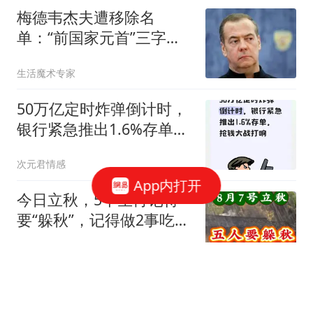
梅德韦杰夫遭移除名
单：“前国家元首”三字，
既是资本也是约束
生活魔术专家
50万亿定时炸弹倒计时，
银行紧急推出1.6%存单，
抢钱大战打响
次元君情感
App内打开
今日立秋，5个生肖记得
要“躲秋”，记得做2事吃3
食，尊重老传统，安稳平
Lily美食谈
顺迎秋
独家｜刚果（金）禁止铜
精矿、钴精矿出口 紫金矿