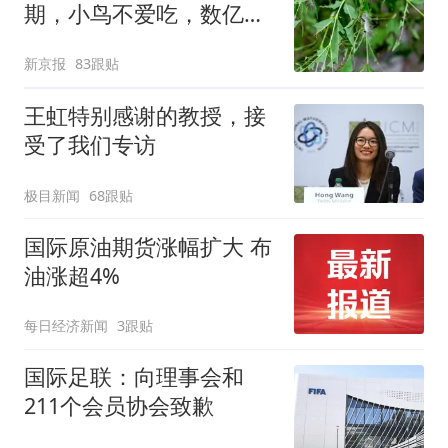
期，小鸟不爱吃，数亿头
小蜂迎战
新京报
83跟贴
王虹特别感谢的教授，接
受了我们专访
极目新闻
68跟贴
国际原油期货涨幅扩大 布
油涨超4%
每日经济新闻
3跟贴
国际足联：向理事会和
211个会员协会致歉