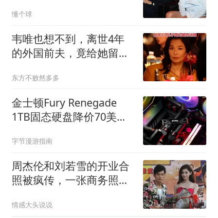
案，引发热议
懂个球
韦唯也想不到，离世4年
的外国前夫，竟给她留下
了一手好牌
东方不败然多多
金士顿Fury Renegade
1TB固态硬盘降价70美
元，存储危机下的抄底良
字节漫游指南
机
周杰伦和刘若雪的开业合
照被疯传，一张商务照编
出一部狗血剧
情感大头说说