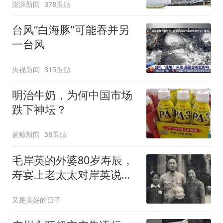
澎湃新闻
378跟贴
台风“白海豚”可能吞并另
一台风
央视新闻
315跟贴
明治牛奶，为何中国市场
跌下神坛？
蓝鲸新闻
58跟贴
毛岸英的外婆80岁寿辰，
寿宴上老太太对岸英说：
我还欠别人一笔钱
又是美好的日子