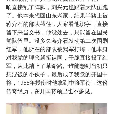
响直接乱了阵脚，刘兴元也跟着大队伍跑
了。他本来想回山东老家，结果半路上被
蒋介石的部队截住，人家看他识字，直接
留下来当文书，他没处去，只能留在国民
党队伍里。没多久蒋介石发动第二次围剿
红军，他所在的部队被我军打垮，他本身
对我党的理念就挺认同，干脆直接投了红
军，从此踏上了革命路。谁能想到当初只
想混饭的小伙子，最后成了我党的开国中
将，1955年授衔时他拿到中将军衔，这份
传奇经历，在开国将领里也不多见。