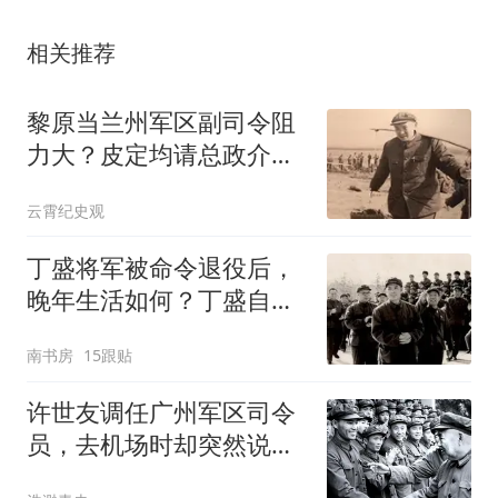
相关推荐
黎原当兰州军区副司令阻
力大？皮定均请总政介
入，5年后得到解决
云霄纪史观
丁盛将军被命令退役后，
晚年生活如何？丁盛自
称：我晚年有三靠
南书房
15跟贴
许世友调任广州军区司令
员，去机场时却突然说：
糟了有件大事没办