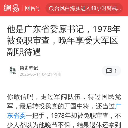
网易号
台风白海豚进入48小时警戒线
中方回应是否在太平洋海底开采稀土
他是广东省委原书记，1978年
台风白海豚影响中国已成定局
被免职审查，晚年享受大军区
佛得角门将亮相智利俱乐部主场
副职待遇
看守所辅警收受10万获刑1年
多地要求领导干部带头休假
简史笔记
1
U17国足1分钟轰2球
2026-05-11 04:21
·河南
宇树科技发行价格150.80元/股
今年已有4位周星驰电影配角去世
你敢信吗，走过军阀队伍，待过国民党
军，最后转投我党的开国中将，还当过
广
哪吒汽车南宁工厂设备降价20%拍卖
东省委
一把手，1978年却被免职审查，不
五粮液渠道价一箱上涨近百元
少人都以为他晚节不保，结果退休还拿到