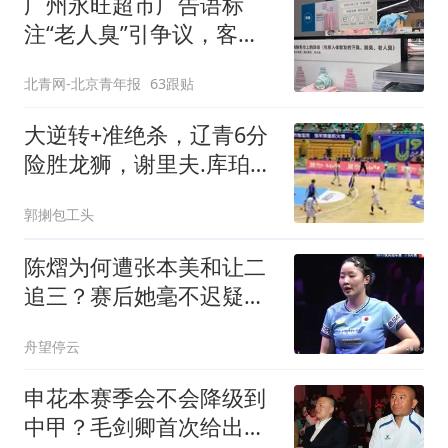
广州永旺超市广告语标
注“老人臭”引争议，客服
回应
北青网-北京青年报
63跟贴
大逆转+准绝杀，辽青6分
险胜龙狮，谢里夫.库珀回
归辽篮迎来利好
郭揦包工头
陈熠为何遭张本美和让二
追三？赛后她毫不迟疑说
出原因，句句实在
舟望停云
申花本赛季会不会降级到
中甲？毛剑卿首次给出答