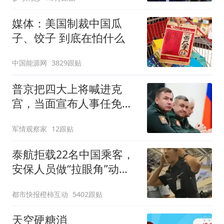
媒体：美国制裁中国瓜
子、饺子 到底在怕什么
中国能源网
3829跟贴
普京把四大上将喊进克
宫，当面宣布人事任免，
2人被就地解除兵权
军情观察家
12跟贴
泰航拒载22名中国乘客，
安保人员做“拉眼角”动
作，泰国机场最新回应：
都市快报橙柿互动
5402跟贴
拒绝登机决定由航司作
出；亲历者：曾承诺免费
天空硬糖消