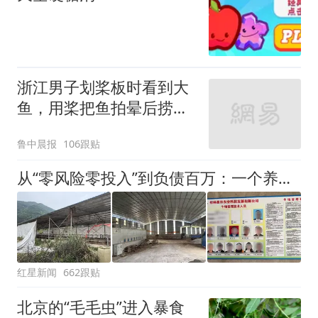
改签但没兑现
浙江男子划桨板时看到大
鱼，用桨把鱼拍晕后捞
起；当事人：鱼重7斤6
鲁中晨报
106跟贴
两，做成红烧辣子鱼块，
味道很好
从“零风险零投入”到负债百万：一个养牛项目崩盘后，谁该为农户的贷款买单丨红星调查
红星新闻
662跟贴
北京的“毛毛虫”进入暴食