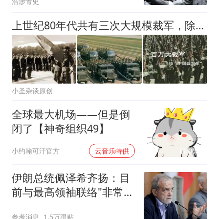
浩渺青史
上世纪80年代共有三次大规模裁军，除1985年“百万大裁军”外，另两次力度同样很大
小圣杂谈原创
全球最大机场——但是倒
闭了【神奇组织49】
00:02
小约翰可汗官方
云音乐特供
伊朗总统佩泽希齐扬：目
前与最高领袖联络"非常困
难"
参考消息
1.5万跟贴