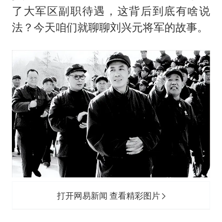
法国下周开始禁止未经同意的电话营销
了大军区副职待遇，这背后到底有啥说
泰国一女公务员妆容引争议 本人回应
法？今天咱们就聊聊刘兴元将军的故事。
80后女柜员逆袭成4200亿银行副行长
女子利用漏洞0元薅走3000多件家电
24小时不关空调 电费会更低吗
奋进开新局 实干挑大梁
打开网易新闻 查看精彩图片