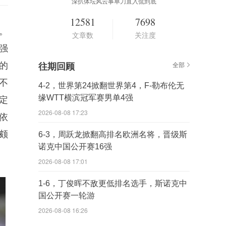
深扒体坛风云事单刀直入侃到底
12581
7698
克。
文章数
关注度
强
的
往期回顾
全部
不
4-2，世界第24掀翻世界第4，F-勒布伦无
缘WTT横滨冠军赛男单4强
定
2026-08-08 17:23
依
颇
6-3，周跃龙掀翻高排名欧洲名将，晋级斯
诺克中国公开赛16强
2026-08-08 17:01
1-6，丁俊晖不敌更低排名选手，斯诺克中
国公开赛一轮游
2026-08-08 16:26