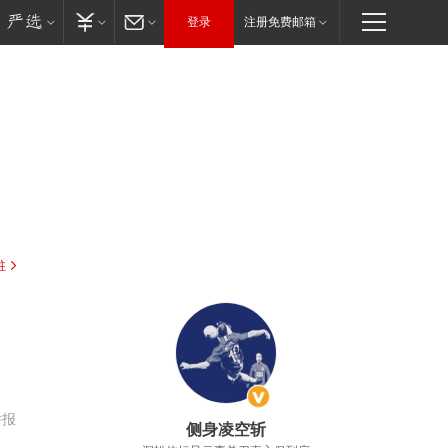
登录
注册免费邮箱
驻
举报
侧身凌空斩