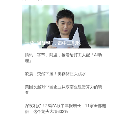
一枚“回旋镖”，击中王思聪
腾讯、字节、阿里，抢着给打工人配「AI助
理」
凌晨，突然下挫！美存储巨头跳水
美国发起对中国企业从东南亚租赁算力的调
查！
深夜利好！26家A股半年报增长，11家全部翻
倍，这个龙头大增632%