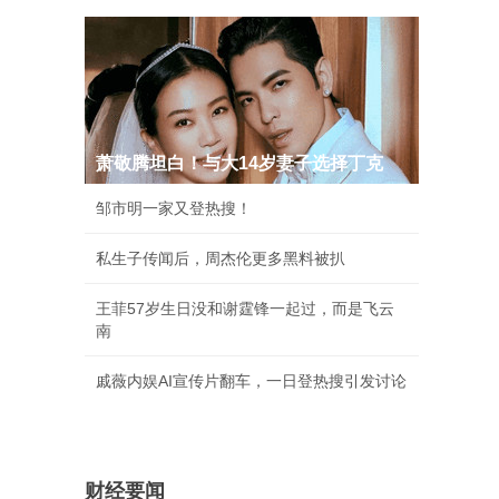
萧敬腾坦白！与大14岁妻子选择丁克
邹市明一家又登热搜！
私生子传闻后，周杰伦更多黑料被扒
王菲57岁生日没和谢霆锋一起过，而是飞云
南
戚薇内娱AI宣传片翻车，一日登热搜引发讨论
财经要闻