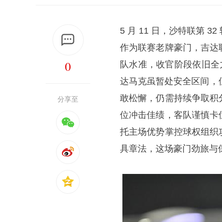
5 月 11 日，沙特联第
作为联赛老牌豪门，吉达
0
队水准，收官阶段依旧全
达马克虽暂处安全区间，
敢松懈，仍需持续争取积
分享至
位冲击佳绩，客队谨慎卡
托主场优势掌控球权组织
具章法，这场豪门劲旅与