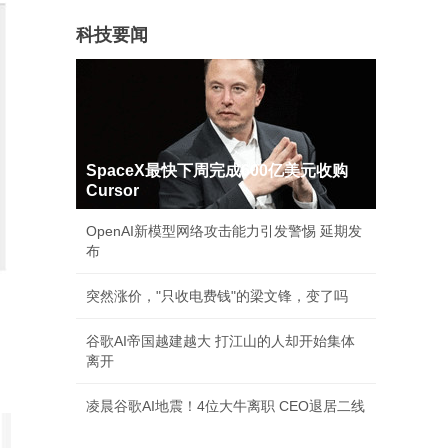
科技要闻
SpaceX最快下周完成600亿美元收购
Cursor
OpenAI新模型网络攻击能力引发警惕 延期发
布
突然涨价，"只收电费钱"的梁文锋，变了吗
谷歌AI帝国越建越大 打江山的人却开始集体
离开
凌晨谷歌AI地震！4位大牛离职 CEO退居二线