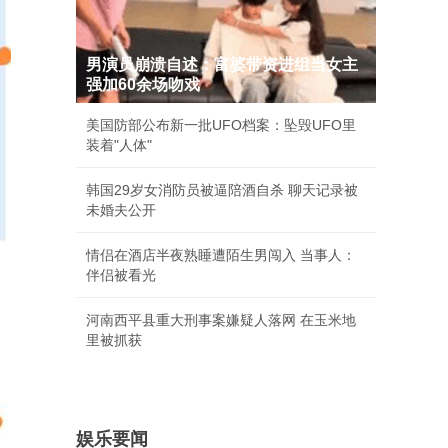
男演员崩溃自述：富婆带资进组当女主
强加60余场吻戏
美国防部公布新一批UFO档案：坠毁UFO里
装着"人体"
韩国29岁女消防员被逼陪酒自杀 聊天记录被
未婚夫公开
情侣在酒店半夜熟睡遭陌生男闯入 当事人：
伴侣被看光
河南西平县重大刑事案嫌疑人落网 在玉米地
里被抓获
娱乐要闻