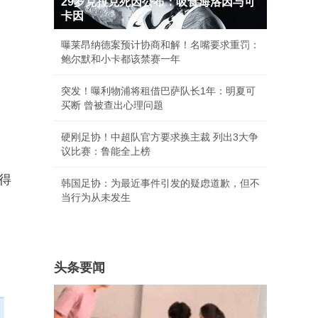
29岁克拉克死因公布：吸食海洛因与可
卡因
曝莱昂纳德案预计协商和解！名嘴要求重罚：
鲍尔默和小卡都该禁赛一年
突发！曝利物浦将租借巴萨队长1年：明夏可
买断 曾被查出心理问题
硬刚足协！中超队官方要求换主裁 列出3大争
议比赛：鲁能全上榜
得
韩国足协：为最近事件引发的疑虑道歉，但不
当行为从未发生
头条要闻