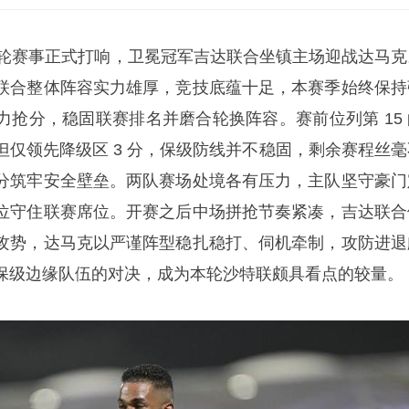
 32 轮赛事正式打响，卫冕冠军吉达联合坐镇主场迎战达马
联合整体阵容实力雄厚，竞技底蕴十足，本赛季始终保持
力抢分，稳固联赛排名并磨合轮换阵容。赛前位列第 15 
但仅领先降级区 3 分，保级防线并不稳固，剩余赛程丝毫
分筑牢安全壁垒。两队赛场处境各有压力，主队坚守豪门
位守住联赛席位。开赛之后中场拼抢节奏紧凑，吉达联合
攻势，达马克以严谨阵型稳扎稳打、伺机牵制，攻防进退
保级边缘队伍的对决，成为本轮沙特联颇具看点的较量。