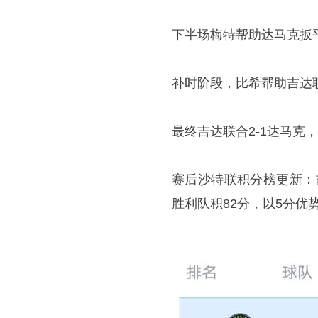
下半场梅特帮助达马克扳
补时阶段，比希帮助吉达
最终吉达联合2-1达马克
赛后沙特联积分榜更新：
胜利队积82分，以5分优