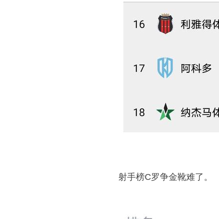
射手榜C罗争金靴难了。