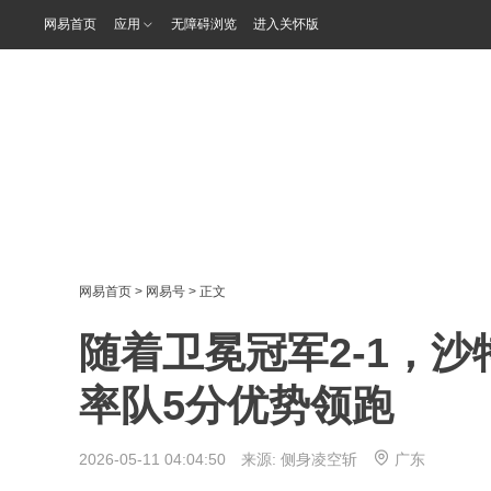
网易首页
应用
无障碍浏览
进入关怀版
网易首页
>
网易号
> 正文
随着卫冕冠军2-1，
率队5分优势领跑
2026-05-11 04:04:50 来源:
侧身凌空斩
广东