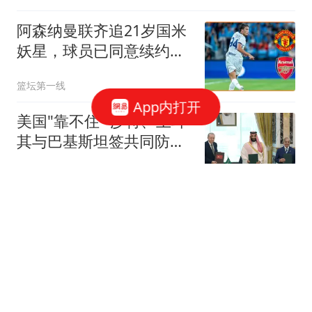
阿森纳曼联齐追21岁国米
妖星，球员已同意续约至
2031
篮坛第一线
App内打开
美国"靠不住" 沙特、土耳
其与巴基斯坦签共同防务
协议
每日经济新闻
女子称一次性内裤让其颜
面尽失:破了掉地上被同事
看到
极目新闻
第二季：反向冲塔竹知了