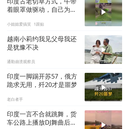
印度古老切草方式，牛带
着眼罩做驱动，自己为自
己制作晚餐！
小姐姐爱搞笑
1跟贴
越南小莉约我见父母我还
是犹豫不决
通勤崩溃观察员
印度一脚踢开苏57，俄方
跪求无用，歼20才是噩梦
老白者乎
印度一言不合就跳舞，货
车公路上播放DJ舞曲后面