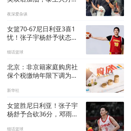
许，但结婚不现实
夜深爱杂谈
女篮70-67尼日利亚3喜1
忧！张子宇杨舒予状态极
佳，组织仍是问题
细话篮球
北京：非京籍家庭购房社
保个税缴纳年限下调为一
年
新华社
女篮胜尼日利亚！张子宇
杨舒予合砍36分，邓雨婷
惊喜，3数据辣眼
细话篮球