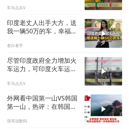
的人载歌载舞
车马点兵V
印度老丈人出手大方，送
我一辆50万的车，幸福感
瞬间拉满
老白者乎
尽管印度政府全力增加火
车运力，可印度火车运力
缺口仍非常巨大
车马点兵V
外网看中国第一山VS韩国
第一山，热评：在韩国土
堆也算山？
强哥说数码