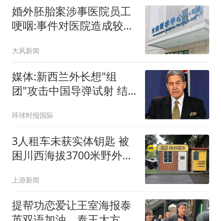
婚外胚胎案涉事医院员工
哽咽:事件对医院造成较大
冲击
大风新闻
媒体:新西兰外长想"组
团"攻击中国导弹试射 结
果被打脸
环球时报国际
3人租车未获实体钥匙 被
困川西海拔3700米野外10
余小时
上游新闻
提帮功恋爱让王室海报泰
英双语加油，泰王大方默