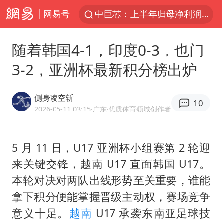
网易号
中巨芯：上半年归母净利润1405.77万元
上海：台风白海豚或将带来龙卷风
随着韩国4-1，印度0-3，也门
38岁演员求职万岁山NPC成功
3-2，亚洲杯最新积分榜出炉
国乒男单横滨冠军赛全军覆没
四川宜宾高县4.9级地震致1死
侧身凌空斩
10
秋天的第一杯奶茶到底有多火
2026-05-11 03:15
·广东
·优质体育领域创作者
日本试射“战斧”导弹，国防部回应
5 月 11 日，U17 亚洲杯小组赛第 2 轮迎
东航：国内客票提前14天免费退改
来关键交锋，越南 U17 直面韩国 U17。
百花奖开幕式
本轮对决对两队出线形势至关重要，谁能
美股存储板块集体大跌
拿下积分便能掌握晋级主动权，赛场竞争
U17国足三连胜晋级明日之星半决赛
意义十足。
越南
U17 承袭东南亚足球技