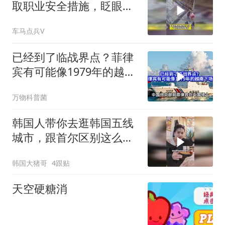
取职业安全措施，眨眼间
便从楼上掉了下去
车马点兵V
已经到了临战界点？菲律
宾有可能像1979年的越南
下场吗？
万物科普菌
韩国人带你去逛韩国五线
城市，跟首尔区别这么
大？
韩国大猪哥
4跟贴
天空硬糖消