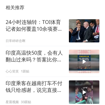
相关推荐
24小时连轴转：TOI体育
记者如何覆盖10余项赛事
并抢出独家新闻？
日常碎碎念啊
印度高温快50度，会有人
翻山过来吗？答案比你想
的残酷
心心笑笑
1跟贴
印度乘客在越南打车不付
钱只给感谢，说完直接下
车，司机无奈发笑
星晨视频
33跟贴