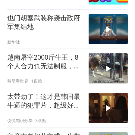
也门胡塞武装称袭击政府
军集结地
新华社
越南屠宰2000斤牛王，8
个人合力也无法制服，越
南小哥：它会功夫
彗星看世界
1跟贴
太带劲了！这才是韩国最
牛逼的犯罪片，超级好
看，人不能太贪！
悦悦知识分享
3跟贴