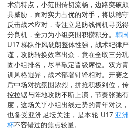
胡彦斌韩磊 谁帮谁
术流特点，小范围传切流畅，边路突破颇
我国外贸延续良好增长态势
具威胁，面对实力占优的对手，将以稳守
国防部：中国军队坚决反制任何闹海挑衅图谋
反击战术应对，专注立足防线伺机寻觅得
分良机，全力为小组突围积攒积分。
韩国
“新疆阿勒泰八月能滑雪”不实
U17 梯队作风硬朗整体性强，战术纪律严
女儿为争财产堵门阻挠父亲出殡
谨，攻防转换效率出众，意在全取三分巩
夯实基础开新局
固小组排名，尽早敲定晋级席位。双方青
训风格迥异，战术部署针锋相对。开赛之
后中场对抗氛围浓烈，拼抢积极到位，传
控拉锯与阵地攻防不断上演，节奏张弛有
度，这场关乎小组出线走势的青年对决，
也备受亚洲足坛关注，是本轮 U17
亚洲
杯
不容错过的焦点较量。