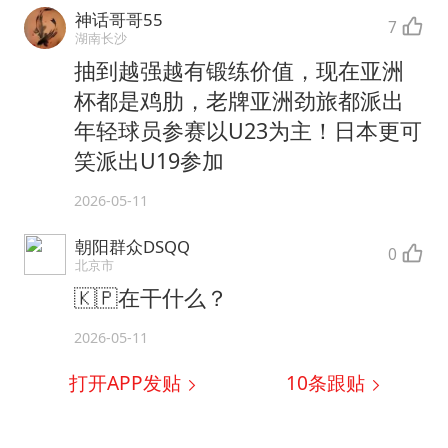
神话哥哥55
7
湖南长沙
抽到越强越有锻练价值，现在亚洲
杯都是鸡肋，老牌亚洲劲旅都派出
年轻球员参赛以U23为主！日本更可
笑派出U19参加
2026-05-11
朝阳群众DSQQ
0
北京市
🇰🇵在干什么？
2026-05-11
打开APP发贴
10
条跟贴