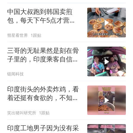
中国大叔跑到韩国卖煎
包，每天下午5点才营
业，直言月赚5万很满足
彗星看世界
1跟贴
三哥的无耻果然是刻在骨
子里的，印度乘客自信地
告诉越南出租车司机他没
链闻科技
钱支付车费，然后溜走，
留下司机愣在当场
印度街头的外卖炸鸡，看
着还挺有食欲的，不知味
道是如何！
笑出猪叫研究所
1跟贴
印度工地男子因为没有采