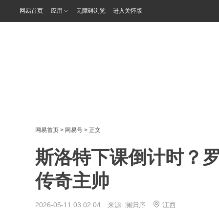
网易首页
应用
无障碍浏览
进入关怀版
网易首页
>
网易号
> 正文
斯洛特下课倒计时？
传奇主帅
2026-05-11 03:02:04 来源:
澜归序
江西