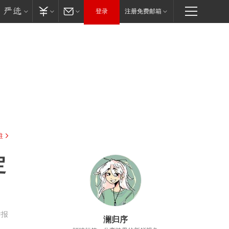
登录
注册免费邮箱
驻
定
举报
澜归序