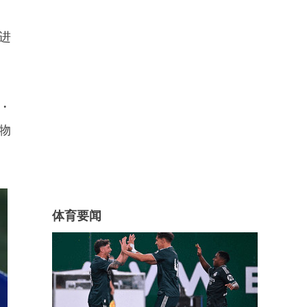
进
・
物
体育要闻