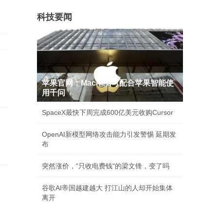
科技要闻
苹果官网：Mac电脑可配合苹果智能使
用千问
SpaceX最快下周完成600亿美元收购Cursor
OpenAI新模型网络攻击能力引发警惕 延期发
布
突然涨价，"只收电费钱"的梁文锋，变了吗
谷歌AI帝国越建越大 打江山的人却开始集体
离开