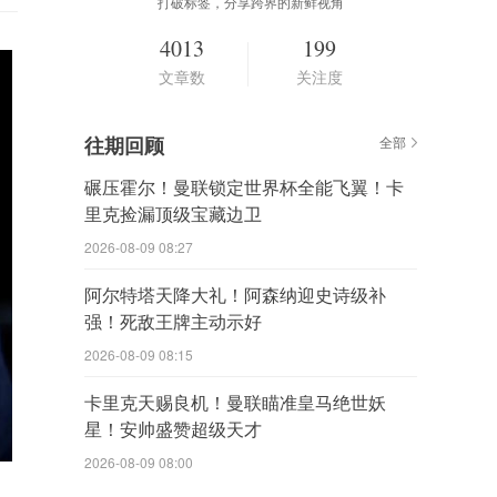
打破标签，分享跨界的新鲜视角
4013
199
文章数
关注度
往期回顾
全部
碾压霍尔！曼联锁定世界杯全能飞翼！卡
里克捡漏顶级宝藏边卫
2026-08-09 08:27
阿尔特塔天降大礼！阿森纳迎史诗级补
强！死敌王牌主动示好
2026-08-09 08:15
卡里克天赐良机！曼联瞄准皇马绝世妖
星！安帅盛赞超级天才
2026-08-09 08:00