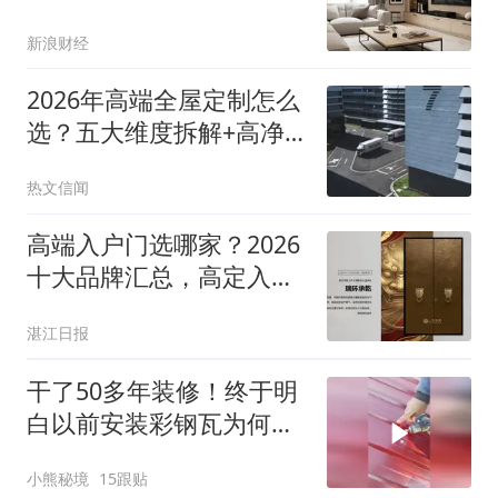
省心
新浪财经
2026年高端全屋定制怎么
选？五大维度拆解+高净
值业主真实口碑盘点
热文信闻
高端入户门选哪家？2026
十大品牌汇总，高定入户
门实用选购攻略
湛江日报
干了50多年装修！终于明
白以前安装彩钢瓦为何老
是被罚款啦！
小熊秘境
15跟贴