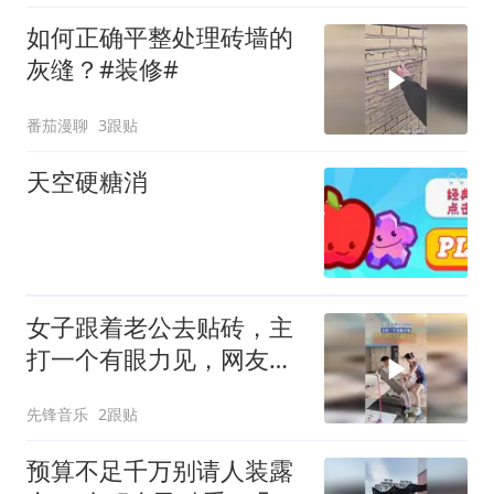
如何正确平整处理砖墙的
灰缝？#装修#
番茄漫聊
3跟贴
天空硬糖消
女子跟着老公去贴砖，主
打一个有眼力见，网友：
好险，差点就帮上忙了
先锋音乐
2跟贴
预算不足千万别请人装露