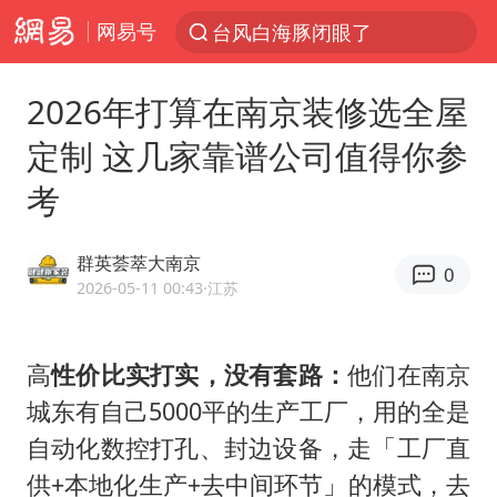
网易号
“China Cool”火了，老外爱上中国避暑游
中国东方电气集团原党组副书记、董事宋致远被查
2026年打算在南京装修选全屋
俄黑客称掌握北约直接参与袭俄证据
定制 这几家靠谱公司值得你参
浙江海事局启动Ⅰ级防台应急响应
考
预计“白海豚”明晚将在浙江舟山到福建福鼎一带沿海登陆
云南一地村民过火把节意外灼伤16人
群英荟萃大南京
0
泰国初中生饮弹自尽前开了26枪
2026-05-11 00:43
·江苏
用AI造出新病毒意味着什么
今年第二强台风将带来多大影响
高
性价比实打实，没有套路：
他们在南京
城东有自己5000平的生产工厂，用的全是
美股创4月份以来最大单周涨幅
自动化数控打孔、封边设备，走「工厂直
王虹邓煜的同学获统计学界诺贝尔奖
供+本地化生产+去中间环节」的模式，去