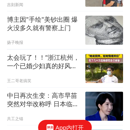
吉刻新闻
岁，家中都有一个女儿；
张雪峰曾表示要开一家烤
博主因"手绘"美钞出圈 爆
肉店
火没多久就有警察上门
扬子晚报
太会玩了！！“浙江杭州，
一个已婚少妇真的好风
流，嫌弃丈夫…”
王二哥老搞笑
中日再次生变：高市早苗
突然对华改称呼 日本临阵
换将
共工之锚
App内打开