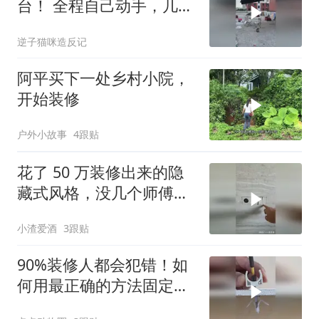
台！ 全程自己动手，几千
块搞定露台 露
逆子猫咪造反记
阿平买下一处乡村小院，
开始装修
户外小故事
4跟贴
花了 50 万装修出来的隐
藏式风格，没几个师傅能
做到吧？
小渣爱酒
3跟贴
90%装修人都会犯错！如
何用最正确的方法固定吊
顶？