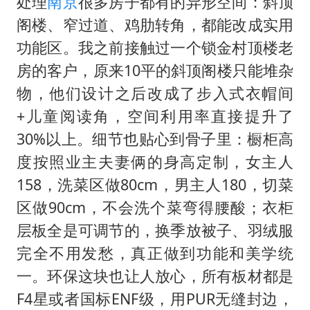
处理
南京
很多房子都有的异形空间：斜顶
阁楼、窄过道、鸡肋转角，都能改成实用
功能区。我之前接触过一个锁金村顶楼老
房的客户，原来10平的斜顶阁楼只能堆杂
物，他们设计之后改成了步入式衣帽间
+儿童阅读角，空间利用率直接提升了
30%以上。细节也贴心到骨子里：橱柜高
度按照业主夫妻俩的身高定制，女主人
158，洗菜区做80cm，男主人180，切菜
区做90cm，不会洗个菜弯得腰酸；衣柜
层板全是可调节的，换季放被子、羽绒服
完全不用发愁，真正做到功能和美学统
一。环保这块也让人放心，所有板材都是
F4星或者国标ENF级，用PUR无缝封边，