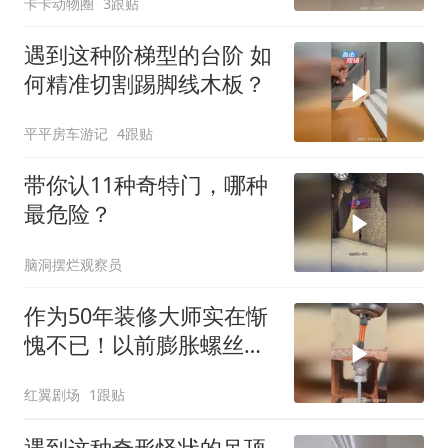
卡卡动物圈
3跟贴
遇到这种阶梯型的台阶 如
何精准切割踢脚线木板？
平平房车游记
4跟贴
带你认11种奇特门，哪种
最危险？
脑洞摆烂观察员
作为50年装修大师实在惭
愧不已！以前膨胀螺丝的
方法都用反啦！
红翼剧场
1跟贴
遇到这种奇形怪状的吊顶