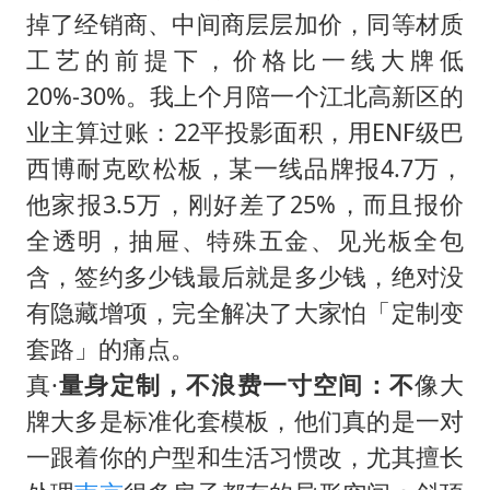
台州《告全体市民书》：非必要不外出
掉了经销商、中间商层层加价，同等材质
泰国校园枪击事件已致8死30余伤
工艺的前提下，价格比一线大牌低
胡彦斌获《歌手2026》歌王
20%-30%。我上个月陪一个江北高新区的
宇树王兴兴被问了360多个问题
业主算过账：22平投影面积，用ENF级巴
西博耐克欧松板，某一线品牌报4.7万，
美参院通过一项对俄能源领域制裁法案
他家报3.5万，刚好差了25%，而且报价
四川宜宾地震网友称睡觉被摇醒
全透明，抽屉、特殊五金、见光板全包
夯实基础开新局
含，签约多少钱最后就是多少钱，绝对没
有隐藏增项，完全解决了大家怕「定制变
套路」的痛点。
真·
量身定制，不浪费一寸空间：不
像大
牌大多是标准化套模板，他们真的是一对
一跟着你的户型和生活习惯改，尤其擅长