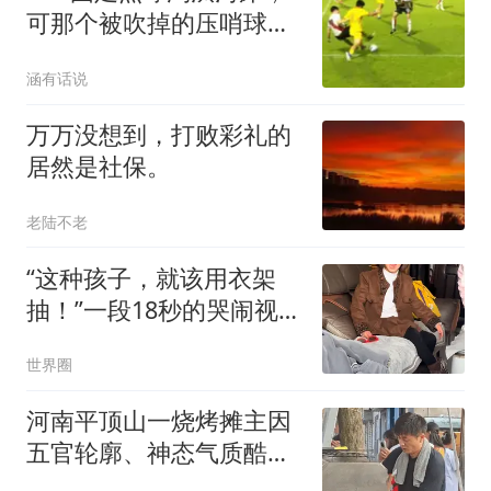
可那个被吹掉的压哨球，
比胜利更值得讨论
涵有话说
万万没想到，打败彩礼的
居然是社保。
老陆不老
“这种孩子，就该用衣架
抽！”一段18秒的哭闹视
频，令人感到窒息
世界圈
河南平顶山一烧烤摊主因
五官轮廓、神态气质酷似
张雪峰走红，二人同为42