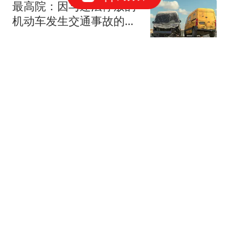
最高院：因与违法停放的
机动车发生交通事故的，
违停方也应担责！
周军律师聊案子
WTT横滨赛：8强落定！
蒯曼强势“剃光头”，早田
希娜掀起进攻潮
十级搞笑选手
没有维尼修斯！穆里尼奥
钦定皇马 4 大绝对主力！
谁来都挤不掉
澜归序
女子带女儿桨板漂流意外
落水 事发时教练员说不敢