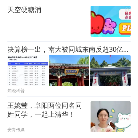
天空硬糖消
决算榜一出，南大被同城东南反超30亿：排名游戏，该醒醒了
知晓科普
王婉莹，阜阳两位同名同
姓同学，一起上清华！
安青传媒