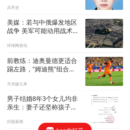
紫霞关遇见过？
兵卒史
美媒：若与中俄爆发地区
战争 美军可能动用战术核
武器
环球网资讯
前教练：迪奥曼德更适合
踢左路，“姆迪熊”组合会
成为对方的噩梦
天光破云来
男子结婚8年3个女儿均非
亲生：妻子还坚称孩子是
我的
封面新闻