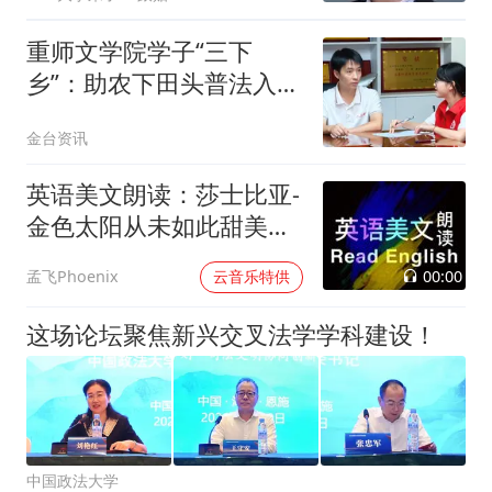
重师文学院学子“三下
乡”：助农下田头普法入村
头
金台资讯
英语美文朗读：莎士比亚-
金色太阳从未如此甜美吻
过
00:00
孟飞Phoenix
云音乐特供
这场论坛聚焦新兴交叉法学学科建设！
中国政法大学