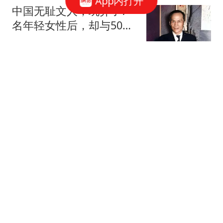
App内打开
中国无耻文人，玩弄了7
名年轻女性后，却与50多
岁的寡妇白头到老
莫地方
2-3！乒坛再爆冷门：首位
前4种子被淘汰，横滨赛
男单16强已出其八
林子说事
警惕！大批印度年轻人公
开喊话：拼死润进中国拿
永居，这辈子绝不回国
小徐讲八卦
油价调价：8月07日油价
已更新，92、95、98号汽