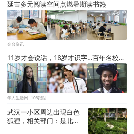
延吉多元阅读空间点燃暑期读书热
金台资讯
11岁才会说话，18岁才识字…百年名校最传奇黑人教授，今天彻底翻车了！
华人生活网
108跟贴
武汉一小区周边出现白色
狐狸，相关部门：是北极
狐，并非国家野生保护动