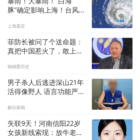
暴雨！大暴雨！“白海
豚”确定影响上海！台风为
啥总挑周末来？
上海嘉定
菲防长被问了个送命题：
真把中国惹火了，敢上前
线跟中国打一仗吗
锅锅爱历史
男子杀人后逃进深山21年
活得像野人 语言功能严重
退化
极目新闻
失联9天！河南信阳22岁
女孩新线索现：放牛老者