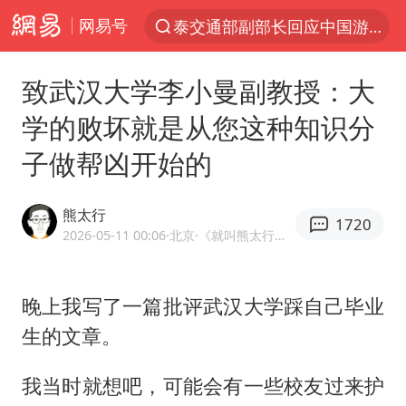
网易号
夜幕落下 运动上场
1岁宝宝碰坏纸巾盒 宝妈被索赔924元
致武汉大学李小曼副教授：大
台风白海豚环流面积近似13个浙江
学的败坏就是从您这种知识分
Meta被判支付5.67亿美元
子做帮凶开始的
台风白海豚逼近 暴雨大暴雨来袭
47岁妈妈突然产女 26岁女儿：很震惊
熊太行
1720
OpenAI为免费用户升级GPT-5.6 Luna
2026-05-11 00:06
·北京
·《就叫熊太行也行》官方网易号
日本广岛民众举行游行反对政府行径
晚上我写了一篇批评武汉大学踩自己毕业
21楼高空抛物嫌疑人被拘留
生的文章。
实探山东最热的“中国蔬菜之乡”
女子开一天一夜空调后二氧化碳中毒
我当时就想吧，可能会有一些校友过来护