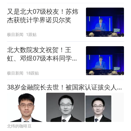
又是北大07级校友！苏炜
杰获统计学界诺贝尔奖
极目新闻
1跟贴
北大数院发文祝贺！王
虹、邓煜07级本科同学苏
炜杰获考普斯奖，他们曾
极目新闻
18跟贴
在菲尔兹奖颁奖仪式后合
影
38岁金融院长去世！被国家认证拔尖人才，享正处级待遇，死因曝光
北纬的咖啡豆