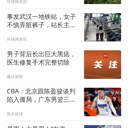
环球网资讯
物，大概率是居民饲养
的“异宠”
事发武汉一地铁站，女子
不慎弄脏裤子，站长主动
借工装解燃眉之急；本人
环球网资讯
专程洗干净送还
男子背后长出巨大黑痣，
医生修复手术完整切除
极目新闻
CBA：北京跟陈盈骏谈判
陷入僵局，广东男篮三名
年轻球员获得续约，广东
凯丰侃球
小外援最新消息