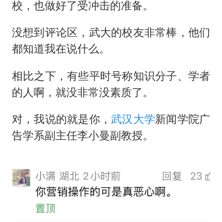
台风白海豚最新路径研判来了
校，也做好了受冲击的准备。
船舶避风项目停工 多地全力防台风
没想到评论区，武大的校友非常棒，他们
命案逃犯躲进深山21年活得像野人
都知道我在说什么。
现代版摸金校尉落网查获400多枚古币
相比之下，有些平时号称知识分子、学者
服务实体经济 财政金融打出组合拳
的人啊，就没非常没素质了。
男子结婚8年发现3个女儿均非亲生
奋进开新局 实干挑大梁
对，我说的就是你，
武汉大学
新闻学院广
告学系副主任李小曼副教授。