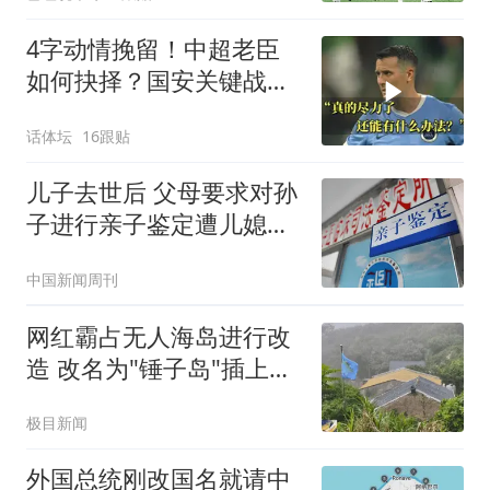
4字动情挽留！中超老臣
如何抉择？国安关键战：
37岁功臣再度封神
话体坛
16跟贴
儿子去世后 父母要求对孙
子进行亲子鉴定遭儿媳拒
绝
中国新闻周刊
网红霸占无人海岛进行改
造 改名为"锤子岛"插上旗
帜
极目新闻
外国总统刚改国名就请中