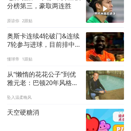
分榜第三，豪取两连胜
原谅你
2跟贴
奥斯卡连续4轮破门&连续
7轮参与进球，目前排中
超射手榜第一
懂球帝
1跟贴
从“懒惰的花花公子”到优
雅元老：巴顿20年风格进
化
坠入温柔晚风
天空硬糖消