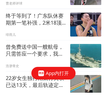
曹老师评球
终于等到了！广东队休赛
期第一笔补强，2米18顶
级内线成首选？
绯雨儿
曾免费送中国一艘航母，
只需答应一个要求，我国
二话不说当场拒绝
浩渺青史
App内打开
22岁女生独行南太行失联
已达13天，最后轨迹定位
已确认
深圳晚报