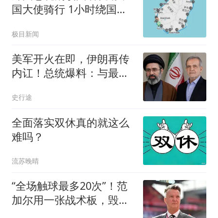
国大使骑行 1小时绕国境
线1圈
极目新闻
美军开火在即，伊朗再传
内讧！总统爆料：与最高
领袖联络非常困难
史行途
全面落实双休真的就这么
难吗？
流苏晚晴
“全场触球最多20次”！范
加尔用一张战术板，毁了
29岁的鲁尼