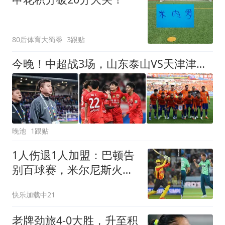
80后体育大蜀黍
3跟贴
今晚！中超战3场，山东泰山VS天津津门虎，CCTV16直播上海海港PK重庆铜梁龙
晚池
1跟贴
1人伤退1人加盟：巴顿告
别百球赛，米尔尼斯火线
替补
快乐加载中21
老牌劲旅4-0大胜，升至积