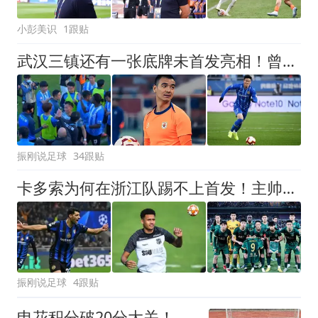
小彭美识
1跟贴
武汉三镇还有一张底牌未首发亮相！曾效力鲁能多年，还多次进国足
振刚说足球
34跟贴
卡多索为何在浙江队踢不上首发！主帅首次公开给出答案，引发热议
振刚说足球
4跟贴
申花积分破20分大关！