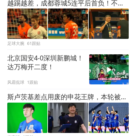
越踢越差，成都蓉城5连平后首负！不慌：最后8轮只需4胜2平就夺冠
足球大腕
61跟贴
北京国安4-0深圳新鹏城！
达万梅开二度！
风霜侃球
1跟贴
斯卢茨基差点用废的申花王牌，本轮被毛毅军激活，替补出战进绝杀