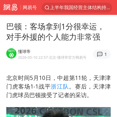
网易号
上半年我国经营主体结构持续优化
白海豚10级风圈
巴顿：客场拿到1分很幸运，
上海：5号线16号线浦江线全线停运
对手外援的个人能力非常强
上海全域长途客运班次全部停运
王传君 《披荆斩棘》
懂球帝
1
上海暴雨红色预警
2026-05-10 22:57
·北京
·懂球帝官方网易号
国足U17与阿森纳决赛取消 并列冠军
北京时间5月10日，中超第11轮，天津津
王艺迪2-4不敌张本美和止步4强
门虎客场1-1战平
浙江队
。赛后，天津津
上门女婿出轨女邻居多年被判重婚罪
门虎球员巴顿接受了记者的采访。
1枚就能让航母瘫痪 轰-6J实力有多强
以军士兵把枪口对准中国记者