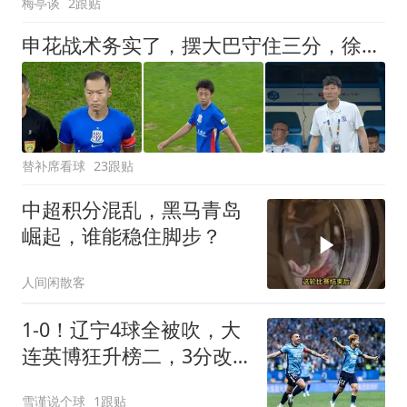
梅亭谈
2跟贴
申花战术务实了，摆大巴守住三分，徐皓阳证明自己，中场双星准备接班
替补席看球
23跟贴
中超积分混乱，黑马青岛
崛起，谁能稳住脚步？
人间闲散客
1-0！辽宁4球全被吹，大
连英博狂升榜二，3分改
写中超格局
雪谨说个球
1跟贴