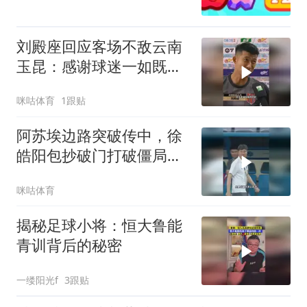
刘殿座回应客场不敌云南
玉昆：感谢球迷一如既往
的支持，希望能够尽快脱
咪咕体育
1跟贴
离低谷
阿苏埃边路突破传中，徐
皓阳包抄破门打破僵局，
上海申花1比0领先青岛海
咪咕体育
牛
揭秘足球小将：恒大鲁能
青训背后的秘密
一缕阳光f
3跟贴