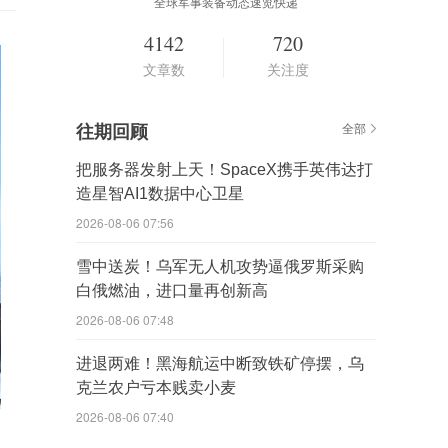
全球军事装备动态速览快递
4142
720
文章数
关注度
往期回顾
全部
把服务器发射上天！SpaceX携手英伟达打
造星智AI1数据中心卫星
2026-08-06 07:56
雪中送炭！乌军无人机攻势逼俄罗斯采购
白俄燃油，进口量再创新高
2026-08-06 07:48
进退两难！黑海航运中断致铁矿停摆，乌
克兰农户亏本贱卖小麦
2026-08-06 07:40