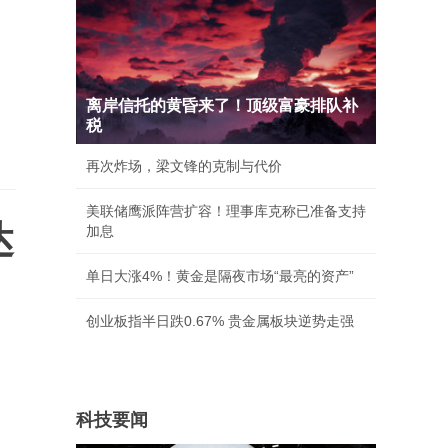
离岸信托的黄昏来了！顶级富豪排队补
税
再次炸场，梁文锋的克制与代价
美联储鹰派阵营扩容！理事库克称已准备支持
达
加息
单日大涨4%！黄金是隔夜市场“最亮的资产”
创业板指半日跌0.67% 贵金属板块逆势走强
科技要闻