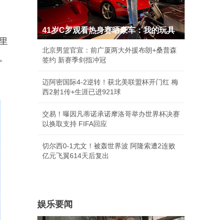
41岁C罗观看热身赛晒豪车：我的玩具
里
北京男篮官宣：前广厦两大外援布朗+桑普森
。
签约 新赛季剑指冲冠
迈阿密国际4-2逆转！获北美联盟杯开门红 梅
西2射1传+生涯已进921球
交易！曝因凡蒂诺承诺摩洛哥举办世界杯决赛
以换取支持 FIFA回应
切尔西0-1尤文！被轰世界波 阿隆索遭2连败
亿元飞翼614天后复出
娱乐要闻