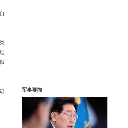
自
类
过
俄
军事要闻
进