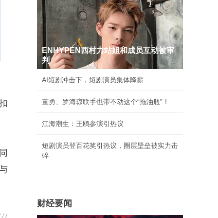
ENHYPEN西村力站姐和成员互动被审
判
AI短剧冲击下，短剧演员集体降薪
董勇、罗海琼联手也带不动这个“拖油瓶”！
扣
江海潮生：王鸥参演引热议
短剧演员登百花奖引热议，圈层壁垒被实力击
同
碎
与
财经要闻