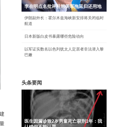
李在明点名批评驻韩美军拖延归还用地
伊朗副外长：霍尔木兹海峡新安排将关闭临时
航道
日本新版白皮书暴露哪些危险动向
以军证实数名以色列犹太人定居者非法潜入黎
巴嫩
头条要闻
建
医生因漏诊致2岁男童死亡获刑1年：我
量
认错但不能认罪