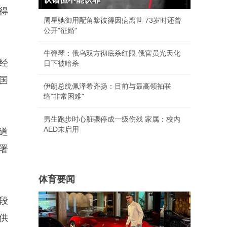
得
周星驰御用配角黎彼得因病离世 73岁时还曾
公开"征婚"
牛弹琴：俄乌双方彻底杀红眼 俄官员光天化
经
日下被暗杀
国
伊朗总统佩泽希齐扬：目前与最高领袖联
络"非常困难"
男生跑步时心脏骤停成一级伤残 家属：校内
AED未启用
道
署
体育要闻
段
供