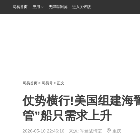
网易首页
应用
无障碍浏览
进入关怀版
网易首页
>
网易号
> 正文
仗势横行!美国组建海
管”船只需求上升
2026-05-10 22:46:16 来源:
军迷战情室
重庆