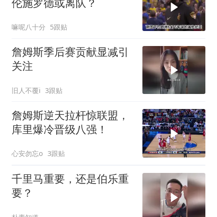
伦施罗德或离队？
嘛呢八十分
5跟贴
詹姆斯季后赛贡献显减引
关注
旧人不覆i
3跟贴
詹姆斯逆天拉杆惊联盟，
库里爆冷晋级八强！
心安勿忘o
3跟贴
千里马重要，还是伯乐重
要？