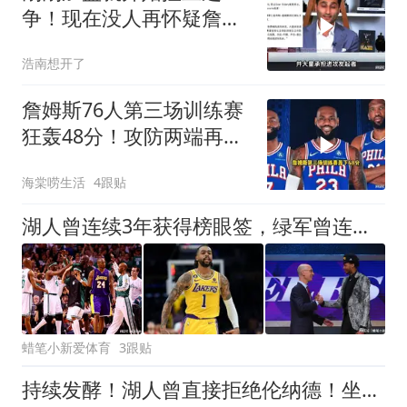
争！现在没人再怀疑詹姆
斯的整活能力了吧
浩南想开了
詹姆斯76人第三场训练赛
狂轰48分！攻防两端再次
打爆杰伦布朗！
海棠唠生活
4跟贴
湖人曾连续3年获得榜眼签，绿军曾连续2年获得探花签，他们都选择了谁？
蜡笔小新爱体育
3跟贴
持续发酵！湖人曾直接拒绝伦纳德！坐实违规操作？