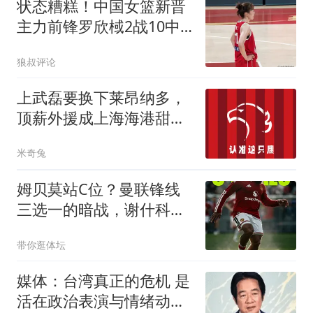
状态糟糕！中国女篮新晋
主力前锋罗欣棫2战10中0
外线三分颗粒无收
狼叔评论
上武磊要换下莱昂纳多，
顶薪外援成上海海港甜蜜
的烦恼
米奇兔
姆贝莫站C位？曼联锋线
三选一的暗战，谢什科可
能彻底出局了英超揭幕战
带你逛体坛
即将到来，曼联客场挑战
升班马赫尔城
媒体：台湾真正的危机 是
活在政治表演与情绪动员