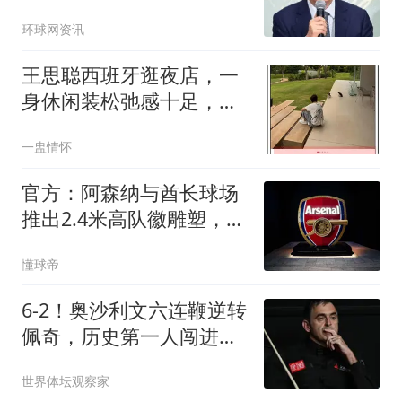
之中
环球网资讯
王思聪西班牙逛夜店，一
身休闲装松弛感十足，手
拿香烟，很潇洒
一盅情怀
官方：阿森纳与酋长球场
推出2.4米高队徽雕塑，材
料来自飞机
懂球帝
6-2！奥沙利文六连鞭逆转
佩奇，历史第一人闯进中
国公开赛16强
世界体坛观察家