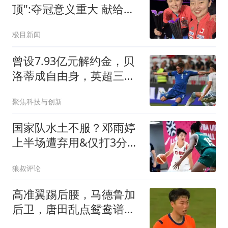
顶":夺冠意义重大 献给爸
妈
极目新闻
曾设7.93亿元解约金，贝
洛蒂成自由身，英超三大
豪门目标身价暴跌
聚焦科技与创新
国家队水土不服？邓雨婷
上半场遭弃用&仅打3分钟
在场连续失误
狼叔评论
高准翼踢后腰，马德鲁加
后卫，唐田乱点鸳鸯谱，
泰山队只踢了10分钟好球