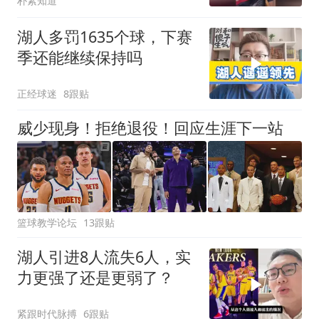
朴素知道
湖人多罚1635个球，下赛
季还能继续保持吗
正经球迷
8跟贴
威少现身！拒绝退役！回应生涯下一站
篮球教学论坛
13跟贴
湖人引进8人流失6人，实
力更强了还是更弱了？
紧跟时代脉搏
6跟贴