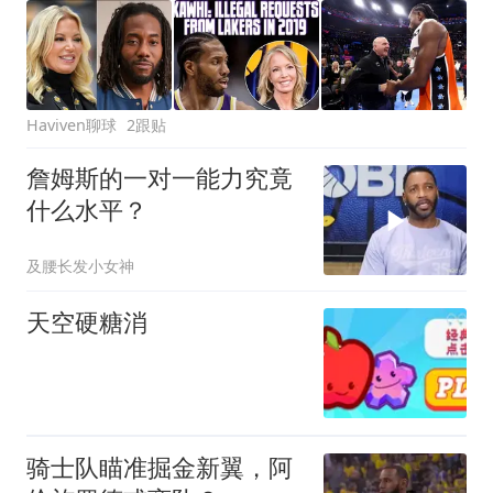
Haviven聊球
2跟贴
詹姆斯的一对一能力究竟
什么水平？
及腰长发小女神
天空硬糖消
骑士队瞄准掘金新翼，阿