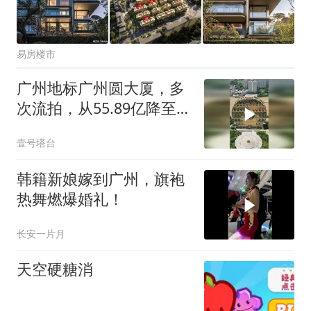
易房楼市
广州地标广州圆大厦，多
次流拍，从55.89亿降至
10余亿元
壹号塔台
韩籍新娘嫁到广州，旗袍
热舞燃爆婚礼！
长安一片月
天空硬糖消