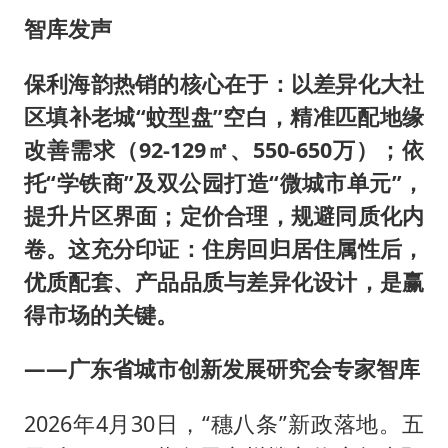
夏日经济乘“热”而上 消费市场向“新”而行
智库发声
白海豚将正面袭击贯穿浙江
酒店回应车内过夜被收150元
保利海韵热销的核心在于：以差异化大社
区填补老城“蚊型盘”空白，精准匹配地缘
黄金牛市回来了吗
改善需求（92-129㎡、550-650万）；依
酒店花洒现排泄物住客索赔遭拒
托“学铁商”及双公园打造“微城市单元”，
杭州全市有序停课
提升片区界面；定价合理，规避同质化内
36岁男演员成景区NPC后人气爆棚
卷。这充分印证：住房回归居住属性后，
乐享全民健身 共筑健康中国
优质配套、产品品质与差异化设计，是赢
得市场的关键。
——广东省城市创新发展研究会专家智库
2026年4月30日，“穗八条”新政落地。五