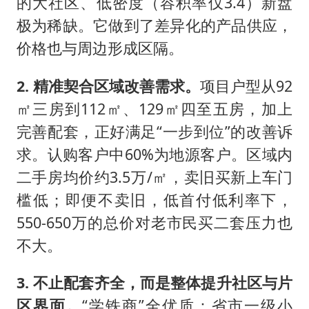
的大社区、低密度（容积率仅3.4）新盘
极为稀缺。它做到了差异化的产品供应，
价格也与周边形成区隔。
2. 精准契合区域改善需求。
项目户型从92
㎡三房到112㎡、129㎡四至五房，加上
完善配套，正好满足“一步到位”的改善诉
求。认购客户中60%为地源客户。区域内
二手房均价约3.5万/㎡，卖旧买新上车门
槛低；即便不卖旧，低首付低利率下，
550-650万的总价对老市民买二套压力也
不大。
3. 不止配套齐全，而是整体提升社区与片
区界面。
“学铁商”全优质：省市一级小