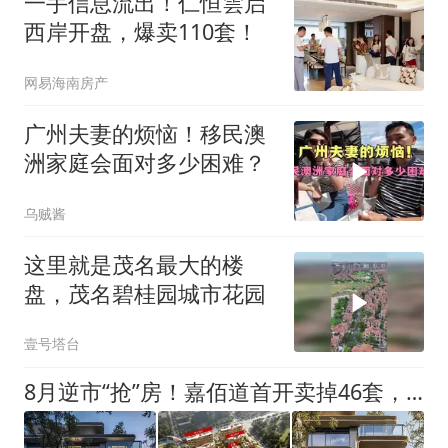
一手信息流出！仁恒雲启
西岸开盘，爆卖110套！
网易海南房产
广州夫妻的烦恼！移民澳
洲家庭会面对多少困难？
乌贼酱
这里就是茂名最大的楼
盘，茂名碧桂园城市花园
壹号塔台
8月逆市“抢”房！嘉佰道首开卖掉46套，最贵的卖得最快！