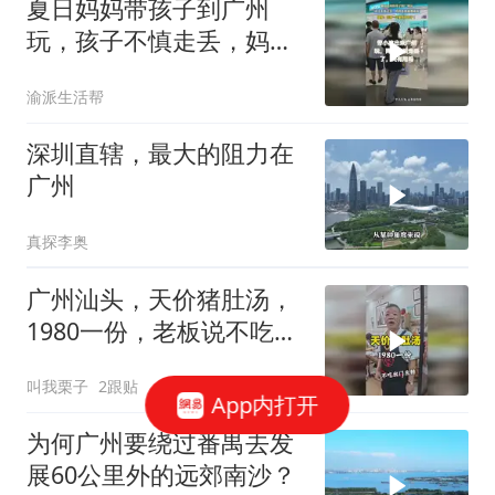
夏日妈妈带孩子到广州
玩，孩子不慎走丢，妈妈
急到崩溃落泪
渝派生活帮
深圳直辖，最大的阻力在
广州
真探李奥
广州汕头，天价猪肚汤，
1980一份，老板说不吃出
门左转
叫我栗子
2跟贴
App内打开
为何广州要绕过番禺去发
展60公里外的远郊南沙？