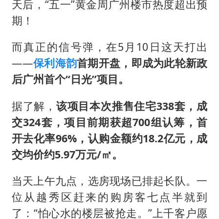
天后，“五一”黄金周广州楼市热度超出预
期！
而真正的信号弹，在5月10日这天打出
——
保利海韵
首期开盘，即成为此轮新政
后广州首个“日光”项目。
据了解，
该项目本次推售住宅338套，成
交324套，项目前期获超700组认筹，首
开去化率96%，认购金额约18.2亿元，成
交均价约5.97万元/㎡。
当天上午九点，选房现场已排起长队。一
位从越秀区赶来的购房客七点半就到
了：“怕心水的楼层被抢走。”上千客户愿