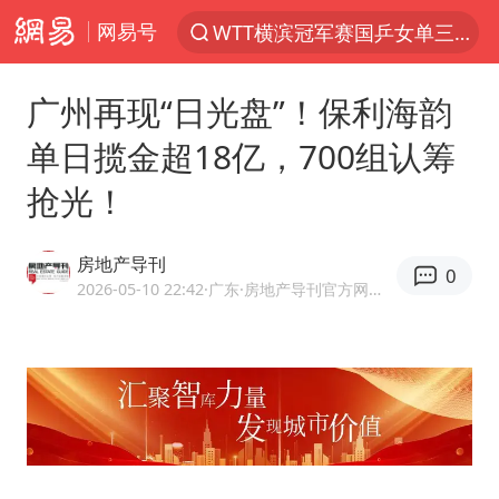
网易号
WTT横滨冠军赛国乒女单三将晋级四强
光影经济撬动暑期消费新蓝海
广州再现“日光盘”！保利海韵
马克·艾伦退出斯诺克中国公开赛
单日揽金超18亿，700组认筹
新疆优化调整景区内自驾服务费
抢光！
梁家辉：到内地拍戏不是北上是回归
茅台部分直营店飞天茅台提价
房地产导刊
0
情侣在平潭拍日出时坠崖致一死一伤
2026-05-10 22:42
·广东
·房地产导刊官方网易号
泰国初中生饮弹自尽前开了26枪
台当局重金为“台独”织“皇帝新衣”
几元成本的AI广告导致千万市值蒸发
老挝国会主席赛宋蓬逝世