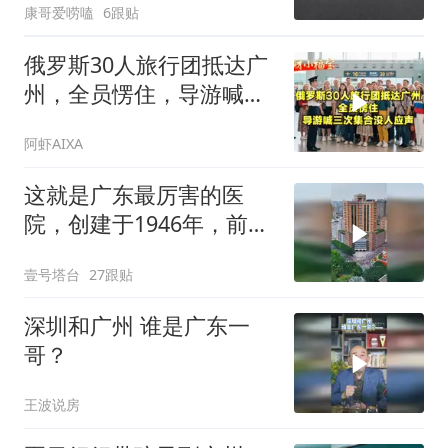
康哥爱唠嗑
6跟贴
俄罗斯30人旅行团抵达广
州，全员愣住，导游喊三
次集合没人应声
阿虾AIXA
这就是广东最厉害的医
院，创建于1946年，前身
为广州中央医院
壹号塔台
27跟贴
深圳和广州 谁是广东一
哥？
王波说房