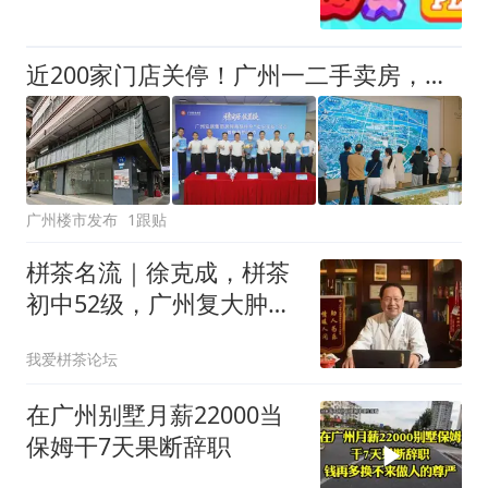
近200家门店关停！广州一二手卖房，没那么依赖中介了
广州楼市发布
1跟贴
栟茶名流｜徐克成，栟茶
初中52级，广州复大肿瘤
医院创始人、总院长，白
我爱栟茶论坛
求恩奖章得主
在广州别墅月薪22000当
保姆干7天果断辞职