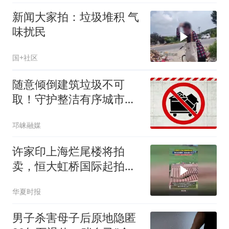
新闻大家拍：垃圾堆积 气
味扰民
国+社区
随意倾倒建筑垃圾不可
取！守护整洁有序城市空
间
邛崃融媒
许家印上海烂尾楼将拍
卖，恒大虹桥国际起拍价
超78亿元
华夏时报
男子杀害母子后原地隐匿