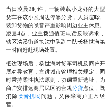
当日凌晨2时许，一辆装载小龙虾的大型
货车在该小区周边停靠分货，人员喧哗、
装卸货物的噪音严重影响周边业主休息。
凌晨4点，业主拨通值班电话反映诉求，
辖区清溪街道执法中队副中队长杨世海第
一时间赶赴现场处置。
抵达现场后，杨世海对货车司机及商户开
展劝导教育，宣讲城市管理相关规定，同
时秉持柔性执法原则，协调重新选址，为
商户安排远离居民区的合规
分货
点位，既
消除
噪音扰民
问题，又保障商户正常经
营。