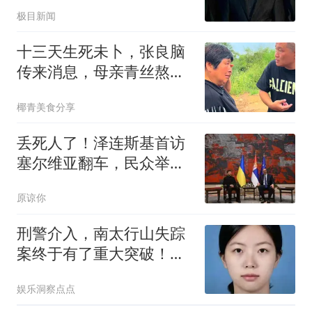
工作
极目新闻
十三天生死未卜，张良脑
传来消息，母亲青丝熬成
雪
椰青美食分享
丢死人了！泽连斯基首访
塞尔维亚翻车，民众举普
京画像，愤怒抗议
原谅你
刑警介入，南太行山失踪
案终于有了重大突破！同
学提供新线索
娱乐洞察点点