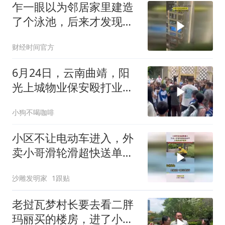
乍一眼以为邻居家里建造
了个泳池，后来才发现是
玻璃反光！
财经时间官方
6月24日，云南曲靖，阳
光上城物业保安殴打业
主。现场一片混
小狗不喝咖啡
小区不让电动车进入，外
卖小哥滑轮滑超快送单，
不愧是送单冠军！
沙雕发明家
1跟贴
老挝瓦梦村长要去看二胖
玛丽买的楼房，进了小区