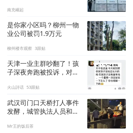
南充崛起
是你家小区吗？柳州一物
业公司被罚1.9万元
柳州楼市观察
3跟贴
天津一业主群吵翻了！孩
子深夜奔跑被投诉，对方
回应“谁家没有童年、一周
火山詩话
53跟贴
才回家一次”
武汉司门口天桥打人事件
发酵，城管执法人员和摊
贩起冲突画面流出，知情
Mr王的饭后茶
人发声