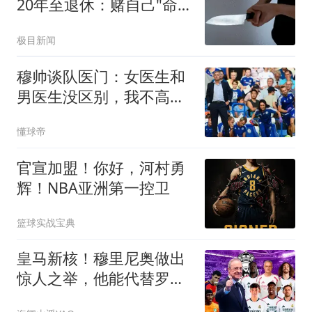
20年至退休：赌自己"命
大"
极目新闻
穆帅谈队医门：女医生和
男医生没区别，我不高兴
时言语会过激
懂球帝
官宣加盟！你好，河村勇
辉！NBA亚洲第一控卫
篮球实战宝典
皇马新核！穆里尼奥做出
惊人之举，他能代替罗德
里吗？