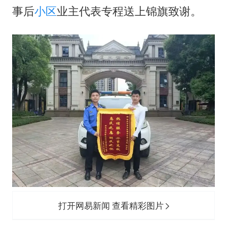
NBA传奇教练老尼尔森去世
事后
小区
业主代表专程送上锦旗致谢。
手机真会“偷听”我们说话吗
上半年全球新能源乘用车销量1122万台
加沙约14万栋建筑被完全摧毁
从科技创新看开局起步的时与势
打开网易新闻 查看精彩图片