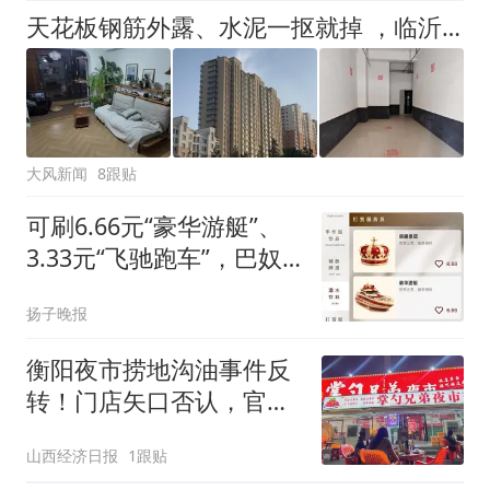
天花板钢筋外露、水泥一抠就掉 ，临沂一安置楼交房半年即被鉴定存安全隐患；楼体至今未加固，仍有居民常住
大风新闻
8跟贴
可刷6.66元“豪华游艇”、
3.33元“飞驰跑车”，巴奴
火锅回应“打赏服务员”功
扬子晚报
能：全凭顾客自愿，不打
赏不影响服务
衡阳夜市捞地沟油事件反
转！门店矢口否认，官方
实锤：就是本店员工
山西经济日报
1跟贴