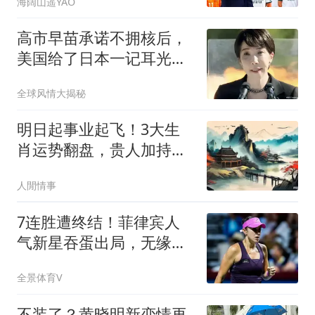
海阔山遥YAO
高市早苗承诺不拥核后，
美国给了日本一记耳光，
中俄警告绝非虚言
全球风情大揭秘
明日起事业起飞！3大生
肖运势翻盘，贵人加持，
喜获意外增收
人閒情事
7连胜遭终结！菲律宾人
气新星吞蛋出局，无缘多
伦多1000赛八强
全景体育V
不装了？黄晓明新恋情再