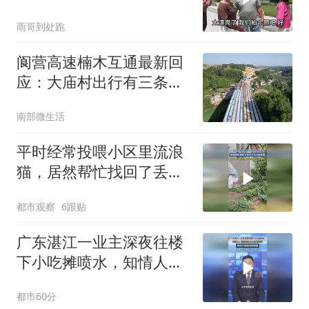
连连称赞太漂亮了
雨哥到处跑
阆营高速楠木互通最新回
应：大庙村出行有三条
路，你选哪条？
南部微生活
平时经常投喂小区里流浪
猫，居然帮忙找回了丢失
十几天的家猫，流浪猫：
都市观察
6跟贴
你妈喊你回家不知道吗
广东湛江一业主深夜往楼
下小吃摊喷水，知情人：
摆摊到晚上12点确实吵
都市60分