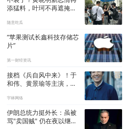
添猛料，叶珂不再遮掩，
自曝生女分手缘由
随意吃瓜
“苹果测试长鑫科技存储芯
片”
第一财经资讯
接档《兵自风中来》！于
和伟、黄景瑜等主演，却
被32岁姜珮瑶惊艳
宇林网络
伊朗总统力挺外长：虽被
骂"卖国贼" 仍在夜以继日