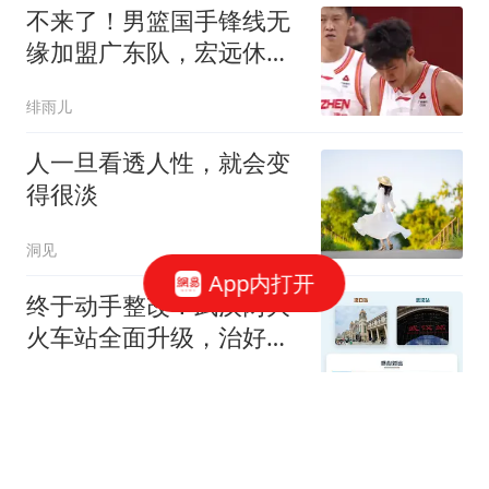
不来了！男篮国手锋线无
缘加盟广东队，宏远休赛
期首笔谈判破裂？
绯雨儿
人一旦看透人性，就会变
得很淡
洞见
App内打开
终于动手整改！武汉两大
火车站全面升级，治好多
年城市顽疾
叮当当科技
1夜6转会，枪手2将或离
队，罗德里接近加盟巴