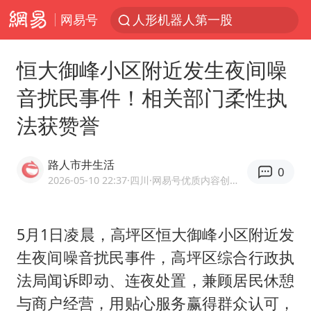
网易号
人形机器人第一股
上海地铁4条线路全线停运
恒大御峰小区附近发生夜间噪
宇树申购 中一签有望赚20万元
音扰民事件！相关部门柔性执
4.2平卫生间补漏注胶花1.55万
法获赞誉
白海豚路径图
武汉3名城管协管员殴打摊主被刑拘
路人市井生活
0
律师谈贾冰私人饭局被偷拍
2026-05-10 22:37
·四川
·网易号优质内容创作者
男子结婚8年3个女儿都不是亲生
多地银行上调存款利率
5月1日凌晨，高坪区恒大御峰小区附近发
生夜间噪音扰民事件，高坪区综合行政执
面对面丨蔡磊：与渐冻症抗争 纵使不敌 也不屈服
法局闻诉即动、连夜处置，兼顾居民休憩
5万小车卖不动 微型代步车集体遇冷
与商户经营，用贴心服务赢得群众认可，