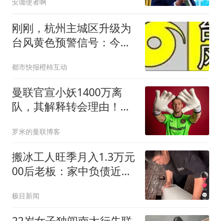
安珈使者啊
刚刚，杭州主城区升级为
台风黄色预警信号：今天
到明天白天上城区、拱墅
都市快报橙柿互动
区、西湖区和滨江区所有
街道有大雨到暴雨，局部
曼联官宣小妖1400万离
大暴雨
队，其解释转会理由！新
二门复出时间已确定
罗米的曼联博客
搬冰工人旺季月入1.3万元
00后老板：家中负债近两
亿
极目新闻
22岁女子独闯南太行失联