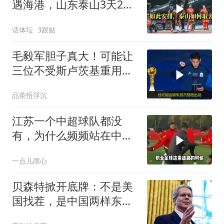
遇海港，山东泰山3天2
战：谨防双线败北
话体坛
3跟贴
毛毅军胆子真大！可能让
三位不受斯卢茨基重用的
球员，本轮出战
品茶悟浮沉
江苏一个中超球队都没
有，为什么频频站在中国
足球的C位
一点儿雨心
贝森特掀开底牌：不是美
国找茬，是中国两样东
西，一样没给