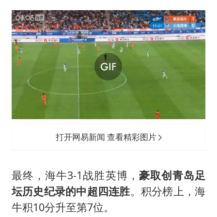
河南警方公开征集黑恶犯罪线索
谢霆锋演唱会隔空祝王菲生日快乐
WTT横滨冠军赛女单四强国乒占三席
浙江省发出今年第2号指挥长令
辽宁省深化扫黑除恶专项斗争
一周大涨超7% 金价为何突然上涨
央视新主播李秋莹孙亚鹏亮相
构建更高水平的全民健身公共服务体系
打开网易新闻 查看精彩图片
最终，海牛3-1战胜英博，
豪取创青岛足
坛历史纪录的中超四连胜
。积分榜上，海
牛积10分升至第7位。