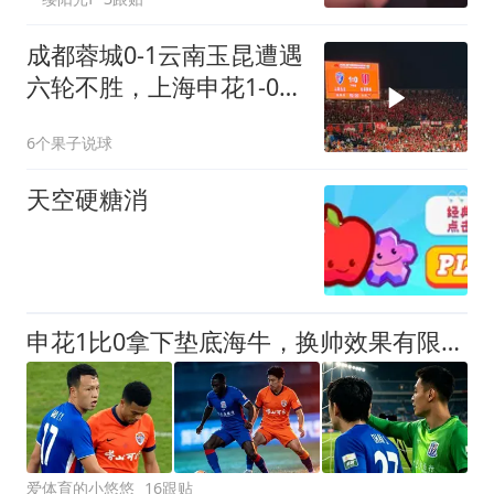
成都蓉城0-1云南玉昆遭遇
六轮不胜，上海申花1-0青
岛海牛
6个果子说球
天空硬糖消
申花1比0拿下垫底海牛，换帅效果有限，运气帮了大忙
爱体育的小悠悠
16跟贴