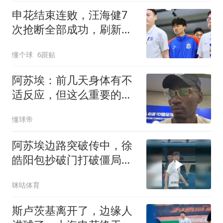
申花结束连败，汪海健7
次抢断全部成功，刷新个
人单场中超新高
懂个球
6跟贴
阿苏埃：前几天身体有不
适反应，但这么重要的比
赛我能坚持
懂球帝
阿苏埃边路突破传中，徐
皓阳包抄破门打破僵局，
上海申花1比0领先青岛海
咪咕体育
牛
斯卢茨基离开了，边缘人