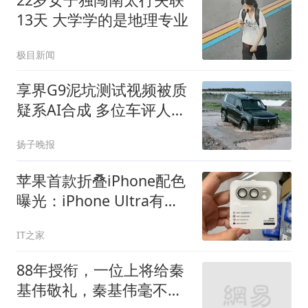
13天 大学学的是地理专业
极目新闻
享界G9泥坑测试视频被质
疑系AI合成 多位车评人回
应
扬子晚报
苹果首款折叠iPhone配色
曝光：iPhone Ultra有望
提供银色、深蓝色
IT之家
88年授衔，一位上将给秦
基伟敬礼，秦基伟毫不在