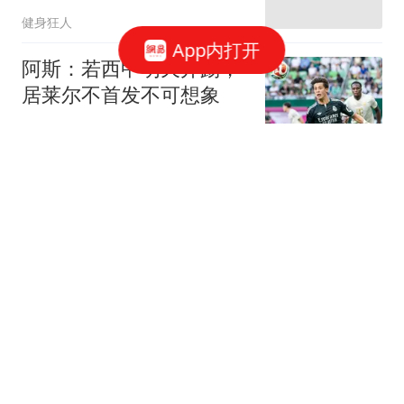
意：你快坐下来嘛
健身狂人
App内打开
阿斯：若西甲明天开踢，
居莱尔不首发不可想象
懂球帝
多位核心离队！孙铭徽撑
起广厦，计划远赴西班
牙，目标被迫放弃！
体坛卡卡说
257票碾压通过！菲最高
法院驳回上诉，萨拉弹劾
案进入终局
怎挽怎挽