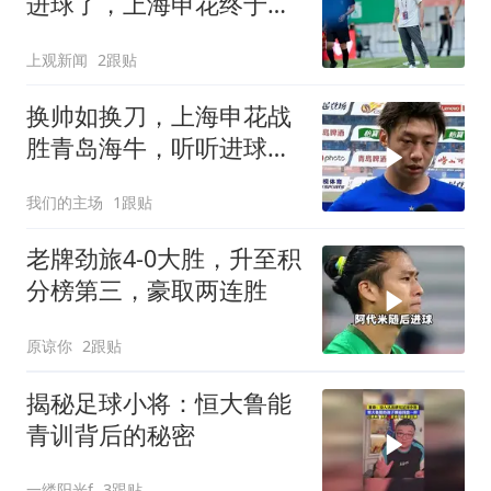
进球了，上海申花终于止
住中超三连败颓势
上观新闻
2跟贴
换帅如换刀，上海申花战
胜青岛海牛，听听进球功
臣徐皓阳怎么说
我们的主场
1跟贴
老牌劲旅4-0大胜，升至积
分榜第三，豪取两连胜
原谅你
2跟贴
揭秘足球小将：恒大鲁能
青训背后的秘密
一缕阳光f
3跟贴