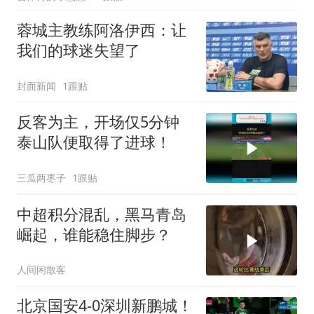
蓉城主教练阿洛伊西：让
我们的球迷失望了
封面新闻
1跟贴
反客为主，开场仅5分钟
泰山队便取得了进球！
三瓜两枣子
1跟贴
中超积分混乱，黑马青岛
崛起，谁能稳住脚步？
人间闲散客
北京国安4-0深圳新鹏城！