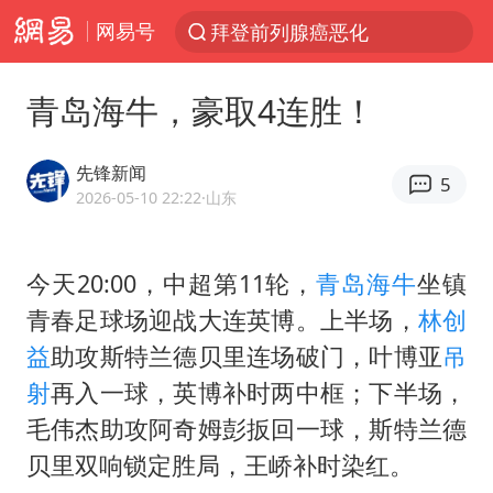
网易号
拜登前列腺癌恶化
跨界融合拉长夏日经济消费链条
青岛海牛，豪取4连胜！
“白海豚”逼近浙闽沿海
“伊斯兰版北约”出现
先锋新闻
5
外国游客的“中国游三件套”火了
2026-05-10 22:22
·山东
上海大部迎大暴雨
今天20:00，中超第11轮，
青岛海牛
坐镇
以军士兵把枪口对准中国记者
青春足球场迎战大连英博。上半场，
林创
白海豚在海上打了个结
益
助攻斯特兰德贝里连场破门，叶博亚
吊
2026年7月份居民消费价格同比上涨0.5%
射
再入一球，英博补时两中框；下半场，
方桃子代言广告视频已下架
毛伟杰助攻阿奇姆彭扳回一球，斯特兰德
浙江海域将现5到8米巨浪到狂浪
贝里双响锁定胜局，王峤补时染红。