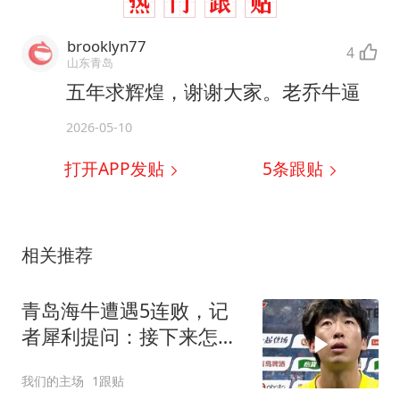
brooklyn77
4
山东青岛
五年求辉煌，谢谢大家。老乔牛逼
2026-05-10
打开APP发贴
5
条跟贴
相关推荐
青岛海牛遭遇5连败，记
者犀利提问：接下来怎么
办？
我们的主场
1跟贴