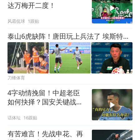
达万梅开二度！
风霜侃球
1跟贴
泰山6虎缺阵！唐田玩上兵法了 埃斯特乌：为胜利不惜牺牲和努力
刀锋体育
4字动情挽留！中超老臣
如何抉择？国安关键战：
37岁功臣再度封神
话体坛
16跟贴
有苦难言！先战申花、再