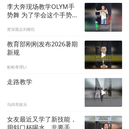
李大奔现场教学OLYM手
势舞 为了学会这个手势舞
我将反复观看这个视频
资深观众刘根红
教育部刚刚发布2026暑期
新规
彬彬有理Li
走路教学
乌鸡哥娱乐
女友最近又学了新技能，
用斜口杯喝水，非要手把