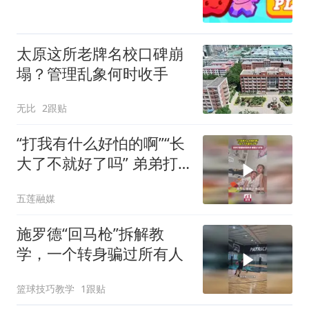
太原这所老牌名校口碑崩
塌？管理乱象何时收手
无比
2跟贴
“打我有什么好怕的啊”“长
大了不就好了吗” 弟弟打
姐姐被妈妈教育，姐姐立
五莲融媒
马护着弟弟
施罗德“回马枪”拆解教
学，一个转身骗过所有人
篮球技巧教学
1跟贴