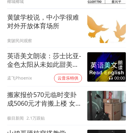
椰城椰城
黄陂学校说，中小学很难
对外开放体育场所
黄陂民间观察
英语美文朗读：莎士比亚-
金色太阳从未如此甜美吻
过
00:00
孟飞Phoenix
云音乐特供
搬家报价570元临时变卦
成5060元才肯搬上楼 女子
傻眼
极目新闻
2.1万跟贴