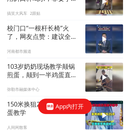
手教学！
搞笑大风车
2跟贴
校门口“一根杆长椅”火
了，网友点赞：建议全国
推广，简单设计背后藏着
河南都市频道
走心治理
103岁奶奶现场教学颠锅
煎蛋，颠到一半鸡蛋直
接“不翼而飞”，网友：奶
弥勒市融媒体中心
奶一世英名毁于一“蛋” #
百岁奶奶
150米换狙2v2最新密码彩
App内打开
蛋教学
人间闲散客