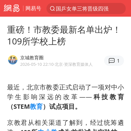
国乒女单三将晋级四强
网易号
光影经济撬动暑期消费新蓝海
重磅！市教委最新名单出炉！
马克·艾伦退出斯诺克中国公开赛
109所学校上榜
新疆优化调整景区内自驾服务费
梁家辉：到内地拍戏不是北上是回归
京城教育圈
1
茅台部分直营店飞天茅台提价
2026-05-10 22:10
·北京
·资深教育媒体人
情侣平潭拍日出坠崖1死1伤
上四休三，但降薪1000元，你接受吗？
最近，北京市教委正式启动了一项对中小
杭州全市有序停课
学生影响深远的改革——
科技教育
（STEM
教育
）试点项目。
商场现钱学森巨幅海报 负责人回应
36岁男演员成景区NPC后人气爆棚
京教君从相关渠道了解到，经过统筹遴
全民健身事业高质量发展