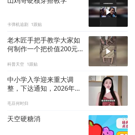
山鸡哥硬核穿搭教学
卡弹机追剧
1跟贴
老木匠手把手教学大家如
何制作一个把价值200元
的创意木凳子！
科普天空
1跟贴
中小学入学迎来重大调
整，下达通知，2026年9
月1日统一执行
毛豆何时归
天空硬糖消