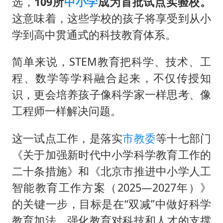
选，
109所
中小学
成为首批试点实验校。
台当局重金为“台独”织“皇帝新衣”
这意味着，这些学校的孩子将享受到从小
学到高中贯通式的科技教育体系。
几元成本的AI广告导致千万市值蒸发
老挝国会主席赛宋蓬逝世
简单来说，STEM教育把科学、技术、工
夏日经济乘“热”而上 消费市场向“新”而行
程、数学等学科融合起来，不仅传授知
白海豚将正面袭击贯穿浙江
识，更会培养孩子像科学家一样思考、像
酒店回应车内过夜被收150元
工程师一样解决问题。
乐享全民健身 共筑健康中国
这一试点工作，是落实
市教委
等十七部门
《关于加强新时代中小学科学教育工作的
二十条措施》和《北京市推进中小学人工
智能教育工作方案（2025—2027年）》
的关键一步，目标是在“双减”中做好科学
教育加法，强化教育对科技和人才的支撑