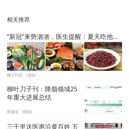
相关推荐
“新冠”来势汹汹，医生提醒：夏天吃他汀的人，切记不要碰这7物
橘子约定
1跟贴
柳叶刀子刊：降脂领域25
年重大进展总结
医咖会
3跟贴
三千里送医惠沿黄百姓 五