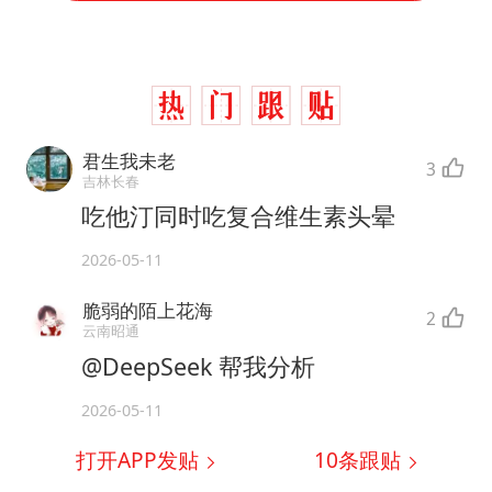
君生我未老
3
吉林长春
吃他汀同时吃复合维生素头晕
2026-05-11
脆弱的陌上花海
2
云南昭通
@DeepSeek 帮我分析
2026-05-11
打开APP发贴
10
条跟贴