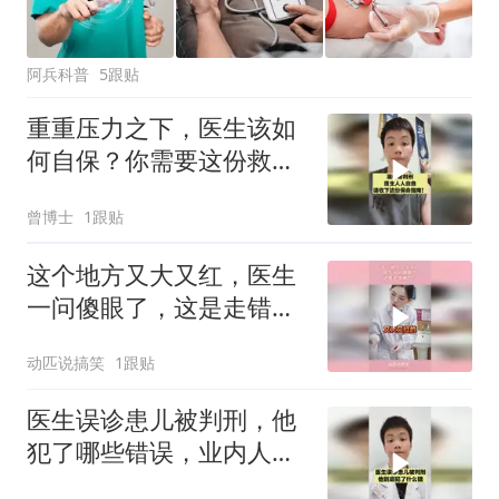
阿兵科普
5跟贴
重重压力之下，医生该如
何自保？你需要这份救命
指南！
曾博士
1跟贴
这个地方又大又红，医生
一问傻眼了，这是走错道
了！
动匹说搞笑
1跟贴
医生误诊患儿被判刑，他
犯了哪些错误，业内人士
来详细分析！