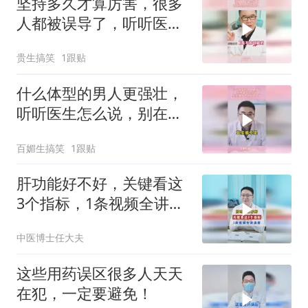
坚持多久才算厉害，很多
人都被误导了，听听医生
怎么说的！
贵生搞笑
1跟贴
什么体型的男人更强壮，
听听医生怎么说，别在傻
傻追求双开门了
百媚生搞笑
1跟贴
肝功能好不好，关键看这
3个指标，1条视频全讲清
楚
中医博士任大夫
这些用药误区很多人天天
在犯，一定要避免！