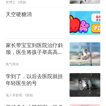
曾博士
2跟贴
天空硬糖消
家长带宝宝到医院治疗斜
颈，医生将孩子举高高观
察，网友：医生和患者都
氧气周末
很开心
学到了，以后去医院就挂
年轻医生的号
兔八哥影视
1跟贴