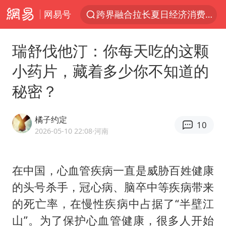
网易号
跨界融合拉长夏日经济消费链条
上海暴雨红色预警
瑞舒伐他汀：你每天吃的这颗
四川宜宾5.5级地震后余震为何不断
小药片，藏着多少你不知道的
国足U17与阿森纳决赛取消 并列冠军
秘密？
王艺迪2-4不敌张本美和止步4强
“白海豚”来了！第一批飞机已绑好
橘子约定
10
上海轨交全网络地面高架区段限速运行
2026-05-10 22:08
·河南
上海有出现龙卷潜势
白海豚5次眼壁置换
在中国，心血管疾病一直是威胁百姓健康
的头号杀手，冠心病、脑卒中等疾病带来
王艺迪无缘横滨赛决赛
的死亡率，在慢性疾病中占据了“半壁江
2025年小学教师减少13.19万
山”。为了保护心血管健康，很多人开始