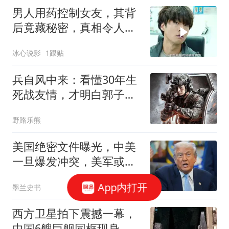
男人用药控制女友，其背
后竟藏秘密，真相令人深
思
冰心说影
1跟贴
兵自风中来：看懂30年生
死战友情，才明白郭子剑
当不上旅长的真相
野路乐熊
美国绝密文件曝光，中美
一旦爆发冲突，美军或动
用战术级核武器？
App内打开
墨兰史书
西方卫星拍下震撼一幕，
中国6艘巨舰同框现身，