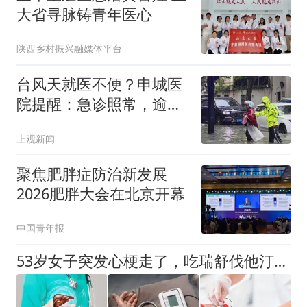
大省寻脉铸青年医心
陕西乡村振兴融媒体平台
台风天就医不便？申城医
院提醒：急诊照常，逾期
未就诊的预约不计入爽约
上观新闻
记录
聚焦肥胖症防治新发展
2026肥胖大会在北京开幕
中国青年报
53岁女子突发心梗走了，吃瑞舒伐他汀降脂，没注意这几点