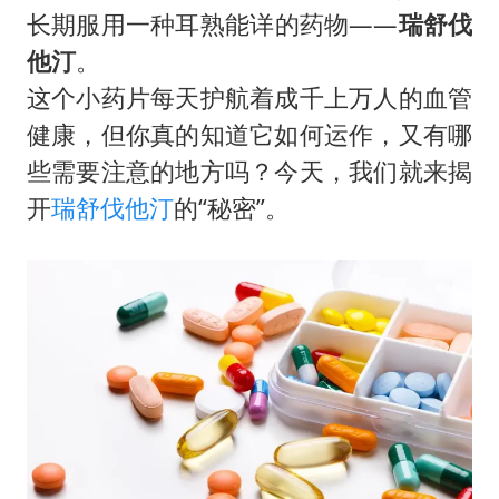
杭州部分地铁高架段临时停运
长期服用一种耳熟能详的药物——
瑞舒伐
浙江海域将现5到8米巨浪到狂浪
他汀
。
武契奇会见泽连斯基有何意图
这个小药片每天护航着成千上万人的血管
上海大部迎大暴雨
健康，但你真的知道它如何运作，又有哪
些需要注意的地方吗？今天，我们就来揭
《龙餐馆》 冲奖
开
瑞舒伐他汀
的“秘密”。
“伊斯兰版北约”出现
构建更高水平的全民健身公共服务体系