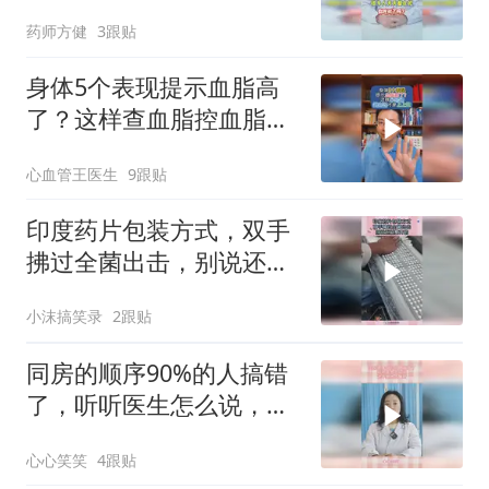
药师方健
3跟贴
身体5个表现提示血脂高
了？这样查血脂控血脂才
是上上策！
心血管王医生
9跟贴
印度药片包装方式，双手
拂过全菌出击，别说还挺
整齐的！
小沫搞笑录
2跟贴
同房的顺序90%的人搞错
了，听听医生怎么说，这
不是危言耸听
心心笑笑
4跟贴