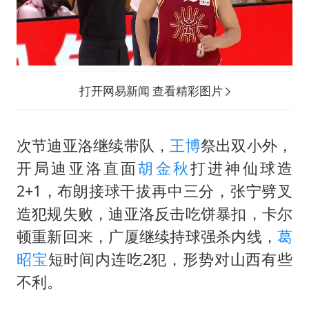
打开网易新闻 查看精彩图片
次节迪亚洛继续带队，
王博
祭出双小外，
开局迪亚洛直面
胡金秋
打进神仙球造
2+1，布朗接球干拔再中三分，张宁劈叉
造犯规失败，迪亚洛反击吃饼暴扣，卡尔
顿重新回来，广厦继续持球强杀内线，
葛
昭宝
短时间内连吃2犯，形势对山西有些
不利。