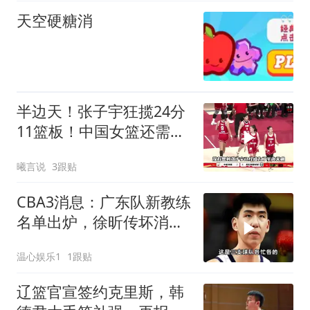
天空硬糖消
半边天！张子宇狂揽24分
11篮板！中国女篮还需提
升！
曦言说
3跟贴
CBA3消息：广东队新教练
名单出炉，徐昕传坏消
息，山东签约亏大了
温心娱乐1
1跟贴
辽篮官宣签约克里斯，韩