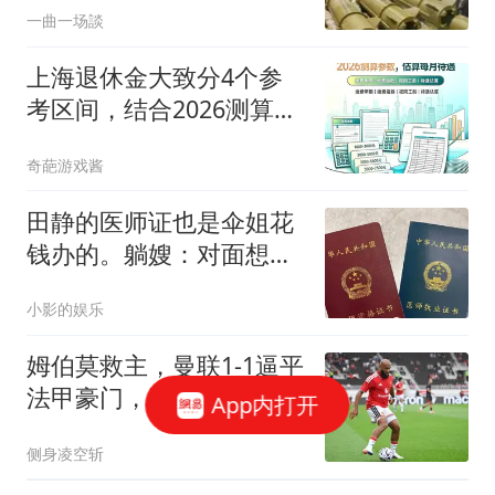
一曲一场談
上海退休金大致分4个参
考区间，结合2026测算参
数，估算每月待遇
奇葩游戏酱
田静的医师证也是伞姐花
钱办的。躺嫂：对面想给
郭威娶个城里媳妇
小影的娱乐
姆伯莫救主，曼联1-1逼平
法甲豪门，连续3场保持
App内打开
不败
侧身凌空斩