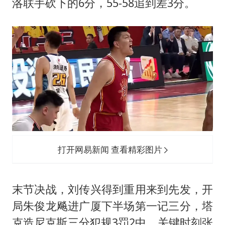
洛联手砍下的6分，55-58追到差3分。
打开网易新闻 查看精彩图片
末节决战，刘传兴得到重用来到先发，开
局朱俊龙飚进广厦下半场第一记三分，塔
克造尼克斯三分犯规3罚2中，关键时刻张