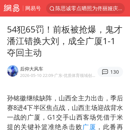
网易号
陈思诚零点晒照为佟丽娅庆生
郑丽文：台湾从来没有“独立”过
54犯65罚！前板被抢爆，鬼才
36岁男演员成景区NPC后人气爆棚
潘江错换大刘，成全广厦1-1
新疆优化调整景区内自驾服务费
夺回主动
情侣平潭拍日出坠崖1死1伤
全民健身事业高质量发展
后仰大风车
130
上四休三，但降薪1000元，你接受吗？
2026-05-10 22:09
·广东
·优质体育领域创作者
台当局重金为“台独”织“皇帝新衣”
检测列车撞人致11死2伤 涉事单位被罚
孙铭徽继续缺阵，山西全主力出击，季后
赛8进4下半区焦点战，山西主场迎战背水
商场现钱学森巨幅海报 负责人回应
一战的广厦，G1交手山西客场凭借于米
几元成本的AI广告导致千万市值蒸发
提的关键补篮准绝杀击败
广厦
，此番再