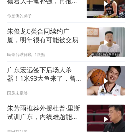
德君大手笔补强，再报价
格争夺布朗
你是佛的弟子
朱俊龙C类合同续约广
厦，明年很有可能被交易
民哥台球解说
1跟贴
广东宏远签下后场大杀
器！1米93大鱼来了，曾
被朱芳雨点名要人
国足未赢够
朱芳雨推荐外援杜普·里斯
试训广东，内线难题能否
解决？
青田花姑娘