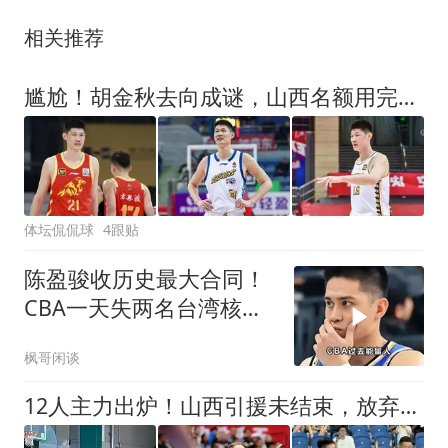
相关推荐
尴尬！胡金秋去向成谜，山西名额用完、上海观望，广厦算盘落空？
体坛侃侃球
4跟贴
陈盈骏收历史最大合同！
CBA一天失两名台湾核
心，吸引力迅速崩塌
枫哥闲谈
12人主力出炉！山西引援未结束，放弃抢克里斯原因，内线有底牌！