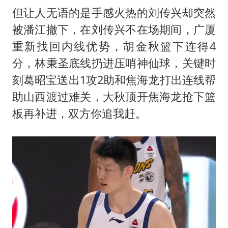
但让人无语的是手感火热的刘传兴却突然
被潘江撤下，在刘传兴不在场期间，广厦
重新找回内线优势，胡金秋篮下连得4
分，林秉圣底线扔进压哨神仙球，关键时
刻葛昭宝送出1攻2助和焦海龙打出连线帮
助山西渡过难关，大秋顶开焦海龙抢下篮
板再补进，双方你追我赶。