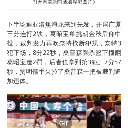
打开网易新闻 查看精彩图片
下半场迪亚洛焦海龙来到先发，开局广厦
三分连打2铁，葛昭宝单挑胡金秋后仰中
投，裁判发力再吹奈特抢断犯规，奈特3
犯下场，8分22秒，桑普森强杀篮下撞翻
葛昭宝造2罚，后者也拿到第3犯。7分57
秒，贾明儒手欠拉了桑普森一把被裁判追
加违体。