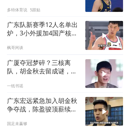
凯16+6，夏振峰15分
多特体育说
5跟贴
广东队新赛季12人名单出
炉，3小外援加4国产核
心，内线扶正两新人
枫哥闲谈
广厦夺冠梦碎？三核离
队，胡金秋去留成谜，重
建or崛起？
一纸书谣
广东宏远紧急加入胡金秋
争夺战，陈盈骏顶薪续
约，林庭谦签大合同
国足未赢够