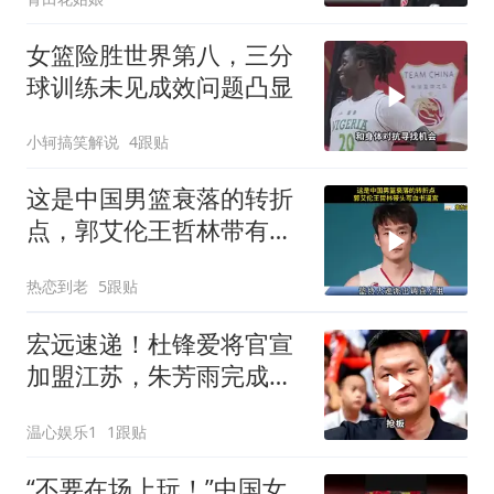
女篮险胜世界第八，三分
球训练未见成效问题凸显
小轲搞笑解说
4跟贴
这是中国男篮衰落的转折
点，郭艾伦王哲林带有逼
宫要求换帅
热恋到老
5跟贴
宏远速递！杜锋爱将官宣
加盟江苏，朱芳雨完成交
接，徐杰深夜发声
温心娱乐1
1跟贴
“不要在场上玩！”中国女