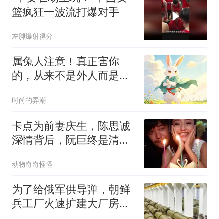
篮疯狂一波流打爆对手
左脚爆射得分
属兔人注意！真正害你
的，从来不是外人而是身
边熟人
时尚的弄潮
卡点为前妻庆生，陈思诚
深情背后，阮巨终是清醒
入局
动物奇奇怪怪
为了给俄军供导弹，朝鲜
兵工厂火速扩建大厂房，
还用土把它埋了