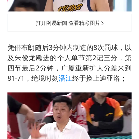
打开网易新闻 查看精彩图片
凭借布朗随后3分钟内制造的8次罚球，以
及朱俊龙飚进的个人单节第2记三分，第
四节最后2分钟，广厦重新扩大分差来到
81-71，绝境时刻
潘江
终于换上迪亚洛；