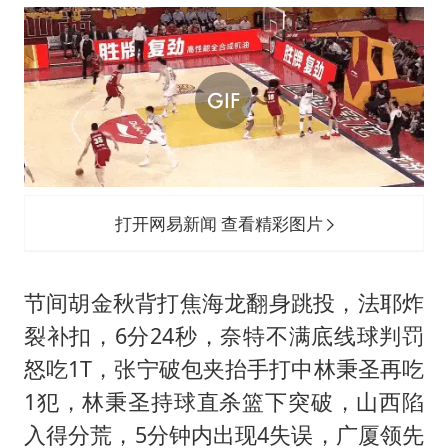
打开网易新闻 查看精彩图片
节间胡金秋背打焦海龙翻身跳投，法耶炸
裂补扣，6分24秒，奈特不满底线球判罚
怒吃1T，张宁破包夹抬手打中林秉圣再吃
1犯，林秉圣持球直杀篮下突破，山西陷
入得分荒，5分钟内出现4失误，广厦领先