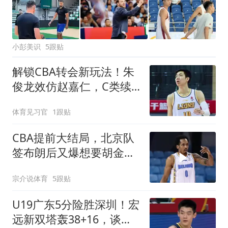
小彭美识
5跟贴
解锁CBA转会新玩法！朱
俊龙效仿赵嘉仁，C类续
约暗藏三重考量
体育见习官
1跟贴
CBA提前大结局，北京队
签布朗后又爆想要胡金
秋，其他队没戏了
宗介说体育
5跟贴
U19广东5分险胜深圳！宏
远新双塔轰38+16，谈仁