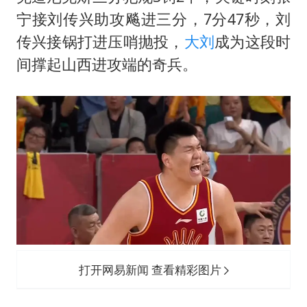
宁接刘传兴助攻飚进三分，7分47秒，刘
传兴接锅打进压哨抛投，
大刘
成为这段时
间撑起山西进攻端的奇兵。
打开网易新闻 查看精彩图片