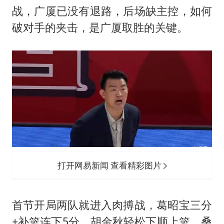
老挝国会主席赛宋蓬逝世
战，广厦已没有退路，后场缺主控，如何
购飞机票7分钟后退票被扣2022元
破对手的夹击，是广厦取胜的关键。
白海豚将正面袭击贯穿浙江
酒店回应车内过夜被收150元
黄金牛市回来了吗
乐享全民健身 共筑健康中国
打开网易新闻 查看精彩图片
首节开局两队就进入肉搏战，
葛昭宝
三分
+补篮连下5分，胡金秋轻松下顺上篮，桑