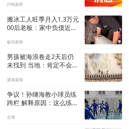
闪电新闻
搬冰工人旺季月入1.3万元
00后老板：家中负债近两
亿
极目新闻
男孩被海浪卷走2天后仍
未找到 当地：肯定不会放
弃
潇湘晨报
争议！孙继海教小球员练
跨栏 解释原因：这么练才
专业 与董路不同
念洲