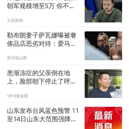
朝军规模增至5万 你不担
心吗
大风新闻
勒布朗妻子萨瓦娜曝被奢
侈品店恶劣对待：爱马仕
员工被解雇、香奈儿门店
星河漫山野
关闭
患渐冻症的父亲倒在地
上，脸部朝下停止了呼
吸……保险赔付按“病故”，
1818黄金眼
儿子觉得是“意外”
山东发布台风蓝色预警 11
至14日山东大范围强降雨
局部会有特大暴雨