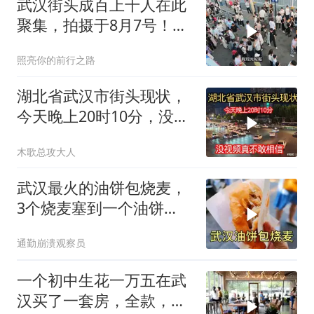
武汉街头成百上千人在此
聚集，拍摄于8月7号！这
到底是咋回事？
照亮你的前行之路
湖北省武汉市街头现状，
今天晚上20时10分，没视
频真不敢相信
木歌总攻大人
武汉最火的油饼包烧麦，
3个烧麦塞到一个油饼
里，每天食客不断
通勤崩溃观察员
一个初中生花一万五在武
汉买了一套房，全款，一