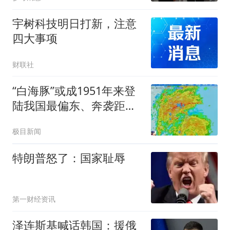
宇树科技明日打新，注意
四大事项
财联社
“白海豚”或成1951年来登
陆我国最偏东、奔袭距离
最远台风
极目新闻
特朗普怒了：国家耻辱
第一财经资讯
泽连斯基喊话韩国：援俄