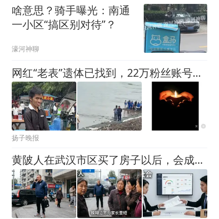
无人驾驶线路，遇此情况
啥意思？骑手曝光：南通
可联系工作人员
一小区“搞区别对待”？
濠河神聊
网红“老表”遗体已找到，22万粉丝账号宣布停更，亲属：他身患残疾打工寄钱回家，建的毛坯房还没装修；其游泳时失踪，母亲河边哭唤儿子
扬子晚报
黄陂人在武汉市区买了房子以后，会成为真正的城里人不