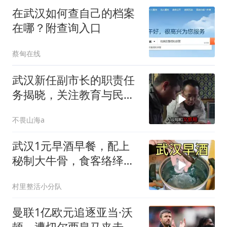
在武汉如何查自己的档案
在哪？附查询入口
蔡甸在线
武汉新任副市长的职责任
务揭晓，关注教育与民政
发展
不畏山海a
武汉1元早酒早餐，配上
秘制大牛骨，食客络绎不
绝
村里整活小分队
曼联1亿欧元追逐亚当·沃
顿，遭切尔西皇马夹击恐