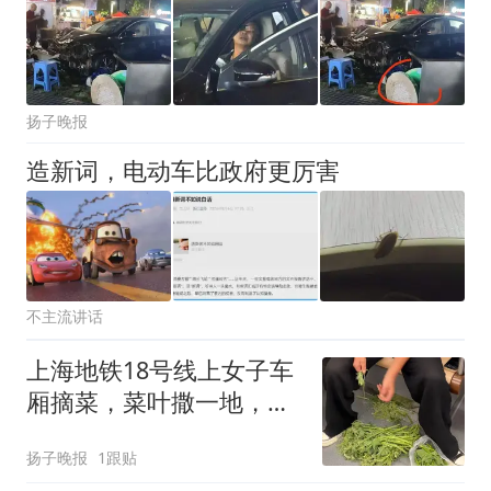
扬子晚报
造新词，电动车比政府更厉害
不主流讲话
上海地铁18号线上女子车
厢摘菜，菜叶撒一地，网
友：“扔垃圾常见，当厨房
扬子晚报
1跟贴
头回见”，上海地铁：首批