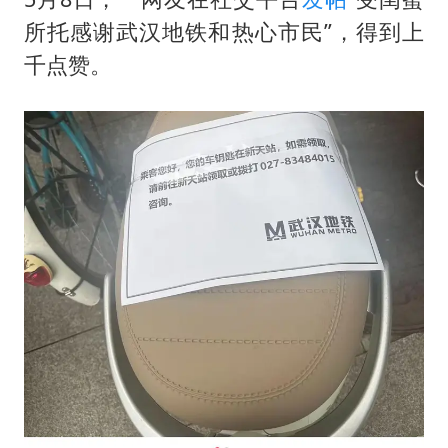
泰国：高度重视中国游客旅游体验
所托感谢武汉地铁和热心市民”，得到上
于东来直播和胖东来核心团队开会
千点赞。
2025年小学教师减少13.19万
上海大部迎大暴雨
《龙餐馆》 冲奖
构建更高水平的全民健身公共服务体系