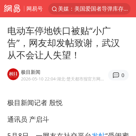
网易号
美媒：美国爱国者导弹库存不足1700枚
上海有出现龙卷潜势
电动车停地铁口被贴“小广
上海全域长途客运班次全部停运
告”，网友却发帖致谢，武汉
白海豚逼近浙闽沿海
从不会让人失望！
1枚就能让航母瘫痪 轰-6J实力有多强
国足U17与阿森纳决赛取消 并列冠军
极目新闻
0
上门女婿出轨女邻居多年被判重婚罪
2026-05-10 22:04
·湖北
·楚天都市报官方网易号
今日15时起福州地铁高架区段停运
王艺迪2-4不敌张本美和止步4强
极目新闻记者 殷悦
王传君 《披荆斩棘》
通讯员 产启斗
王艺迪无缘横滨赛决赛
5月8日，一网友在社交平台
发帖
“受闺蜜