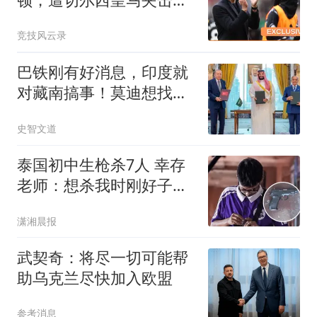
难如愿？
竞技风云录
巴铁刚有好消息，印度就
对藏南搞事！莫迪想找中
国报一年前的大仇
史智文道
泰国初中生枪杀7人 幸存
老师：想杀我时刚好子弹
用完
潇湘晨报
武契奇：将尽一切可能帮
助乌克兰尽快加入欧盟
参考消息