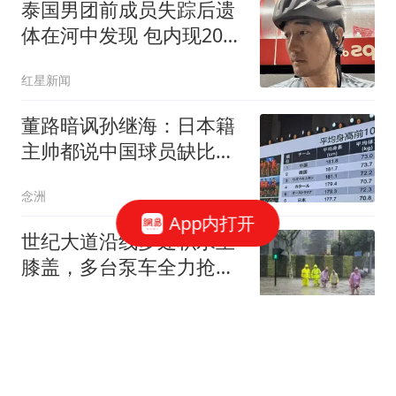
泰国男团前成员失踪后遗
体在河中发现 包内现20公
斤砖
红星新闻
董路暗讽孙继海：日本籍
主帅都说中国球员缺比赛
基本功联盟要崩
念洲
App内打开
世纪大道沿线多处积水至
膝盖，多台泵车全力抢
排，建议市民尽量避免附
上观新闻
近出行
私吞遗产、“虐待”？68岁
演员刘佩琦泪洒法庭，