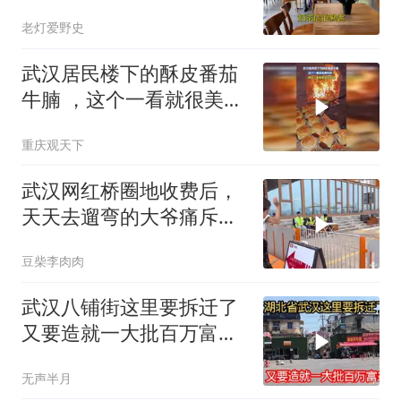
分没借？
老灯爱野史
武汉居民楼下的酥皮番茄
牛腩 ，这个一看就很美味
呀
重庆观天下
武汉网红桥圈地收费后，
天天去遛弯的大爷痛斥占
据公共资源行为
豆柴李肉肉
武汉八铺街这里要拆迁了
又要造就一大批百万富
翁，你们羡慕吗
无声半月